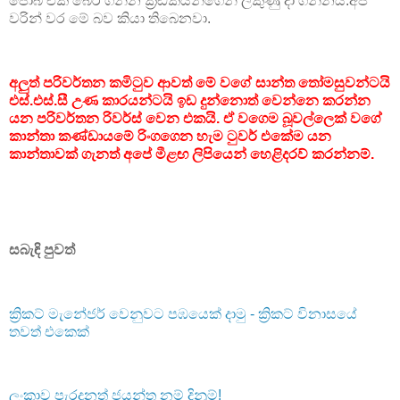
ජොබ් එක බේර ගන්න ක්‍රීඩකයන්ගෙන් ලකුණු දා ගන්නයි.අපි
වරින් වර මේ බව කියා තිබෙනවා.
අලුත් පරිවර්තන කමිටුව ආවත් මේ වගේ සාන්ත තෝමසුවන්ටයි
එස්.එස්.සී උණ කාරයන්ටයි ඉඩ දුන්නොත් වෙන්නෙ කරන්න
යන පරිවර්තන රිවර්ස් වෙන එකයි. ඒ වගෙම බූවල්ලෙක් වගේ
කාන්තා කණ්ඩායමේ රිංගගෙන හැම ටුවර් එකේම යන
කාන්තාවක් ගැනත් අපේ මීළඟ ලිපියෙන් හෙළිදරව් කරන්නම්.
සබැඳි පුවත්
ක්‍රිකට් මැනේජර් වෙනුවට පඹයෙක් දාමු - ක්‍රිකට් විනාසයේ
තවත් එකෙක්
ලංකාව පැරදුනත් ජයන්ත නම් දිනුම්!