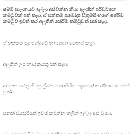
ෂම්මි පාලනයට ඉල්ලා අස්වන්න කියා අලුතින් පරිවර්තන
කමිටුවක් පත් කළා. ඒ එක්කම ප්‍රමෝද්‍ය වික්‍රමසිංහගේ තේරීම්
කමිටුව ඉවත් කර අලුතින් තේරීම් කමිටුවක් පත් කළා.
ඒ එක්කම සුදු පන්දුවේ නායකයා වෙනස් කළා.
අලුතින් උප නායකයකු පත් කළා.
අමතක කරල හිටපු ක්‍රීඩකයො කිහිප දෙනෙක් කණ්ඩායමට එක්
වුණා.
සනත් ජයසූරියත් ඉවත් කරන්න කලින් ඉල්ලා අස් වුණා.