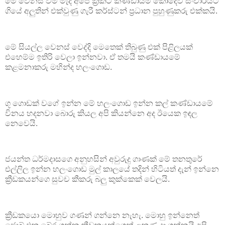
මේ වෙනස් වීම් මැද අපේ ක්‍රිකට් කණ්ඩායම කොදෙව් සංචාරයට
ගියේ අලුතින් එක්වුණු ගැරී කර්ස්ටන් ප්‍රධාන පුහුණුකරු එක්කයි.
මේ සියල්ල වෙනස් වෙද්දි මෙතෙක් තිබුණු එක් පිළිලයක්
එහෙම්ම ඉතිරි වෙලා ඉන්නවා. ඒ තමයි කණ්ඩායමේ
කළමනාකරු මහින්ද හලංගොඩ.
ගූ ගොඩක් වගේ ඉන්න මේ හලංගොඩ ඉන්න කල් කණ්ඩායමේ
විනය හදනවා බොරු කියල අපි කියන්නෙ අද ඊයෙක ඉ‍ඳල
නෙවෙයි.
ජයන්ත ධර්මදාසගෙ අනුහසින් අවුරුදු ගාණක් මේ තනතුරේ
එල්ලිල ඉන්න හලංගොඩ මුල් කාලයේ තදින් හිටියත් දැන් ඉන්නෙ
ක්‍රීඩකයන්ගෙ සුවච කීකරු බලු කුක්කෙක් වෙලයි.
ක්‍රීඩකයො මොහුව ගණන් ගන්නෙ නැහැ. මොහු ඉන්නෙත්