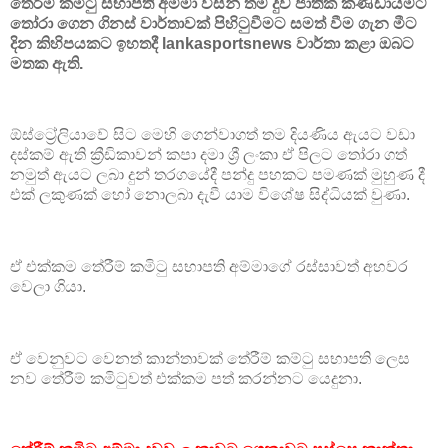
තේරීම් කමිටු සභාපති අම්මා විසින් තම දුව ජාතික කණ්ඩායමට
තෝරා ගෙන ගිනස් වාර්තාවක් පිහිටුවීමට සමත් වීම ගැන මීට
දින කිහිපයකට ඉහතදී lankasportsnews වාර්තා කළා ඔබට
මතක ඇති.
ඕස්ට්‍රේලියාවේ සිට මෙහි ගෙන්වාගත් තම දියණිය ඇයට වඩා
දස්කම් ඇති ක්‍රීඩිකාවන් කපා දමා ශ්‍රී ලංකා ඒ පිලට තෝරා ගත්
නමුත් ඇයට ලබා දුන් තරගයේදී පන්දු පහකට පමණක් මුහුණ දී
එක් ලකුණක් හෝ නොලබා දැවී යාම විශේෂ සිද්ධියක් වුණා.
ඒ එක්කම තේරීම් කමිටු සභාපති අම්මාගේ රස්සාවත් අහවර
වෙලා ගියා.
ඒ වෙනුවට වෙනත් කාන්තාවක් තේරීම් කම්ටු සභාපති ලෙස
නව තේරීම් කමිටුවත් එක්කම පත් කරන්නට යෙදුනා.