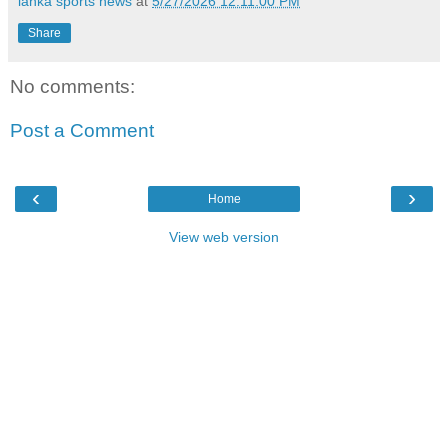
lanka sports news
at
5/27/2026 12:11:00 PM
Share
No comments:
Post a Comment
‹
›
Home
View web version