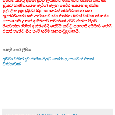
තේරීම් කමිටු අම්මා දුවව ලංකාවට ගෙනාවට පස්සෙ කාන්තා
ක්‍රිකට් කණ්ඩායමේ බැටින් බලන කෝච් කෙනෙකු එක්ක
පුද්ගලික පුහුණුවට ඔහු හොරෙන් පවත්වාගෙන යන
ඇකඩමියකට සති අන්තයේ යවා තිබෙන බවත් වාර්තා වෙනවා.
කොහොම උනත් අනීතිකව තමන්ගේ දුවව ජාතික පිලට
රිංගවන්න ගිහින් අන්තිමේදී තේරීම් කම්ටු සභාපති අම්මාට ජොබ්
එකත් නැතිව ගිය හැටි හරිම කනගාටුදායකයි.
සබැඳි පෙර ලිපිය
අම්මා විසින් දුව ජාතික පිලට තෝරා ලංකාවෙන් ගිනස්
වාර්තාවක්