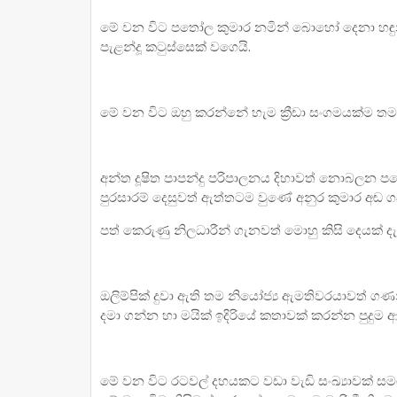
මේ වන විට පතෝල කුමාර නමින් බොහෝ දෙනා හඳ
පැළන්දූ කටුස්සෙක් වගෙයි.
මේ වන විට ඔහු කරන්නේ හැම ක්‍රීඩා සංගමයක්ම ත
අන්ත දූෂිත පාපන්දු පරිපාලනය දිහාවත් නොබලන ප
පුරසාරම් දෙසුවත් ඇත්තටම වුණේ අනුර කුමාර අඬ ගසා
පත් කෙරුණු නිලධාරීන් ගැනවත් මොහු කිසි දෙයක් ද
ඔලිම්පික් දුවා ඇති තම නියෝජ්‍ය ඇමතිවරයාවත
දමා ගන්න හා මයික් ඉදිරියේ කතාවක් කරන්න පුදුම
මේ වන විට රටවල් දහයකට වඩා වැඩි සංඛ්‍යාවක් සමග 