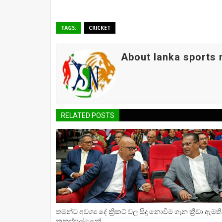
TAGS:
CRICKET
About lanka sports
RELATED POSTS
තමන්ට අවශ්‍ය දේ ක්‍රිකට් වල සිදු නොවීම ගැන ක්‍රීඩා ඇමති
කනස්සල්ලෙන්