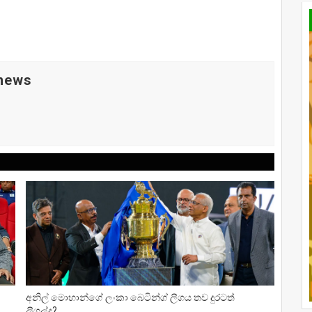
 news
අනිල් මොහාන්ගේ ලංකා බෙටින්ග් ලීගය තව දුරටත්
ලීගල්ද?