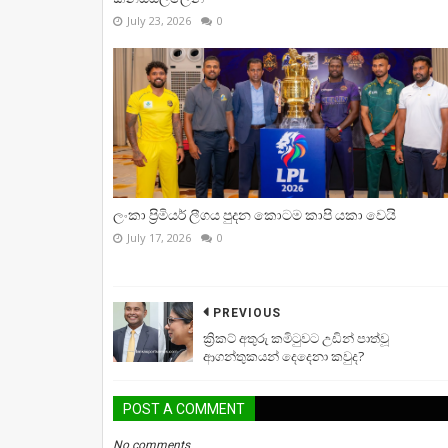
July 23, 2026
0
ලංකා ප්‍රිමියර් ලීගය පුදන කොටම කාපි යකා වෙයි
July 17, 2026
0
PREVIOUS
ක්‍රිකට් අතුරු කමිටුවට උඩින් පාත්වූ
ආගන්තුකයන් දෙදෙනා කවුද?
POST A COMMENT
No comments