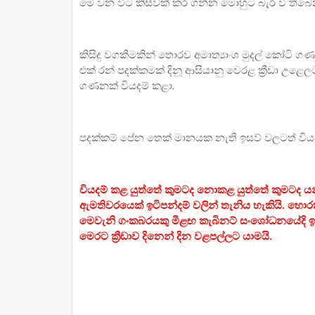
මේ වන විට කිසිවක් කර ගන්න මොහුට බැරි වී තිබෙ
කිසිදු වගකීමකින් තොරව අමාත්‍යාංශ මුදල් කෝටි ගණ
එක් රන් පදක්කමක් දිනූ ආසියානු වෙරළ ක්‍රීඩා උළෙ
ගණනක් වියදම් කළා.
පදක්කම් පේන තෙක් මානයක නැති ඉසව් වලටත් වියද
වියදම් කළ යුත්තේ කුමටද නොකළ යුත්තේ කුමටද යන
ඇමතිවරයෙක් ඉටිපන්දම් වලින් තැනිය හැකියි. 
මෙවැනි ගංකබරයකු මීළඟ කැබිනට් සංශෝධනයේදි 
මෙරට ක්‍රීඩාව දිනෙන් දින වළපල්ලට යාමයි.