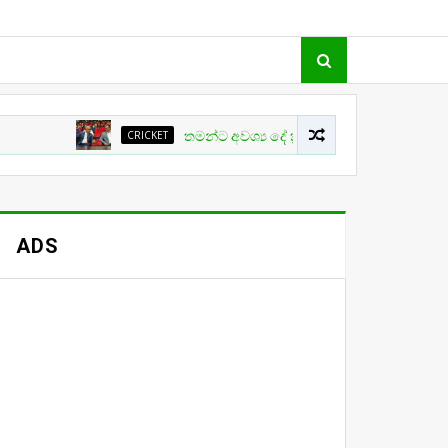
CRICKET
තමන්ට අවශ්‍ය දේ ක්‍රිකට් වල සිදු නොවීම ගැන ක්‍රීඩා
ADS