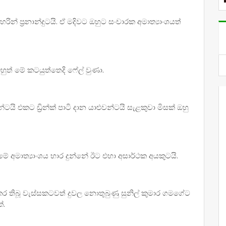
ින් ප්‍රනාන්දුටයි. ඒ මදිවට ඔහුට සංචාරක අමාත්‍යාංශයත්
ුත් මේ කටයුත්තෙදි ෆේල් වුණා.
යි එකට ඩ්‍රින්ක් පාටි දාන යාළුවන්ටයි සැළකුවා මිසක් ඔහු
ේ අමාත්‍යාංශය භාර දුන්නේ ඊට එහා අසාර්ථක අයකුටයි.
 තිබූ වැස්සකටවත් දුවල නොතුබුණු සුනිල් කුමාර ගමගේට
්.