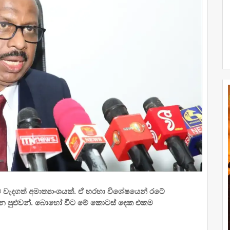
ේ වැදගත් අමාත්‍යාංශයක්. ඒ හරහා විශේෂයෙන් රටේ
 පුළුවන්. බොහෝ විට මේ කොටස් දෙක එකම