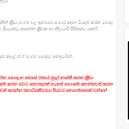
නවා.
නින් ක්‍රීඩා සංගම් වල අනවශ්‍ය සංචාර සඳහා වියදම් කරන මොහු
ලට සියයකට ආසන්න ක්‍රීඩක හා නිලධාරි පිරිසකට කෝටි
ම් කළේ ඒ ඒ සංගම් මොහුව අන්දවමින්.
්න නොදැන මෙසේ රජයේ මුදල් නාස්ති කරන ක්‍රීඩා
හොරකම් කරන බවට තොරතුරක් නැතත් ගොංකම් අනන්තවත් කරන
ඉවත් කරන්න ජනාධිපතිවරයා පියවර නොගත්තොත් වන්නේ