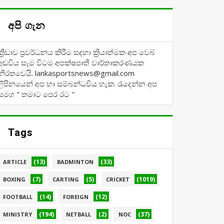
අපි ගැන
ක්‍රීඩාව ප්‍රවර්ධනය කිරීම සදහා ක්‍රියාත්මක අප වෙබ්
අඩවිය සෑම විටම අපක්ෂපාතී වාර්තාකරණයක
නිරතවෙයි. lankasportsnews@gmail.com
ලිපිනයෙන් අප හා සම්බන්ධවිය හැක. රැදෙන්න අප
සමග " තමාට පෙර රට "
Tags
(13)
(33)
ARTICLE
BADMINTON
(7)
(5)
(1019)
BOXING
CARTING
CRICKET
(14)
(12)
FOOTBALL
FOREIGN
(194)
(2)
(37)
MINISTRY
NETBALL
NOC