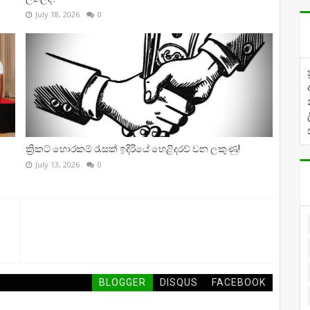
July 18, 2026
0
ක්‍රිකට් හොරකම් රැසක් ඉදිරියේ හෙළිදරව් වන ලකුණු!
July 13, 2026
0
BLOGGER
DISQUS
FACEBOOK