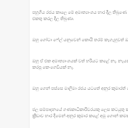
පහුගිය රජය කාලෙ මේ අමාත්‍යාංශය භාර දීල තිබුණෙ හර
එකතු කරල දීල තිබුණා.
ඔහු ගෝටා ෆේල් යනුවෙන් කොයි තරම් කෑගැහුවත් ඔහ
ඔහු ඒ එක අමාත්‍යාංශයක් වත් හරියට කළේ නෑ. නෑයන්ට
කරපු කෙංගෙඩියක් නෑ.
ඔහු ගෙන් පස්සෙ මාලිමා රජය යටතේ අනුර කුමාරත් ම
ජල සම්පාදනයේ ගණකාධිකාරිවරයකු ලෙස කටයුතු කර
ක්‍රීඩාව භාර දීමෙන් අනුර කුමාර කළේ අමු ගොන් කමක