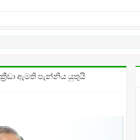
‍රීඩා ඇමති පැන්නිය යුතුයි