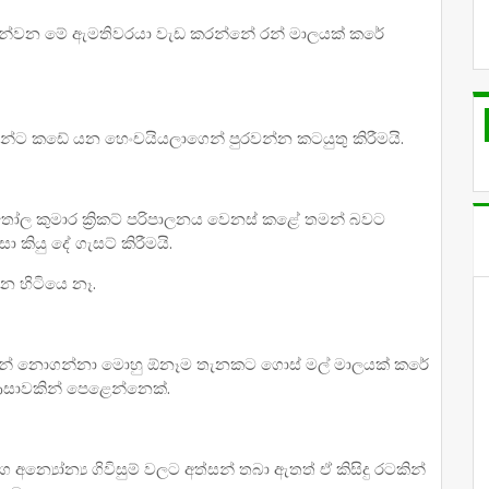
ුන්වන මේ ඇමතිවරයා වැඩ කරන්නේ රන් මාලයක් කරේ
මන්ට කඩේ යන හෙංචයියලාගෙන් පුරවන්න කටයුතු කිරීමයි.
තෝල කුමාර ක්‍රිකට් පරිපාලනය වෙනස් කළේ තමන් බවට
 කියු දේ ගැසට් කිරීමයි.
ැන හිටියෙ නෑ.
් ගණන් නොගන්නා මොහු ඕනෑම තැනකට ගොස් මල් මාලයක් කරේ
 ආසාවකින් පෙළෙන්නෙක්.
අන්‍යෝන්‍ය ගිවිසුම් වලට අත්සන් තබා ඇතත් ඒ කිසිදු රටකින්