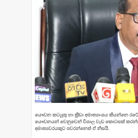
යෞවන කටයුතු හා ක්‍රීඩා අමාත්‍යාංශය කියන්නෙ රට
යෞවනයන් වෙනුවෙන් විශාල වැඩ කොටසක් කරන්න
අමාත්‍යවරයකුට පවරන්නෙත් ඒ නිසයි.