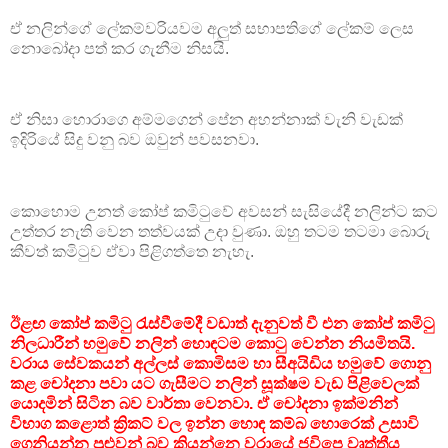
ඒ නලින්ගේ ලේකම්වරියවම අලුත් සභාපතිගේ ලේකම් ලෙස
නොබෝදා පත් කර ගැනීම නිසයි.
ඒ නිසා හොරාගෙ අම්මගෙන් පේන අහන්නාක් වැනි වැඩක්
ඉදිරියේ සිදු වනු බව ඔවුන් පවසනවා.
කොහොම උනත් කෝප් කමිටුවේ අවසන් සැසියේදී නලින්ට කට
උත්තර නැති වෙන තත්වයක් උදා වුණා. ඔහු තටම තටමා බොරු
කීවත් කමිටුව ඒවා පිළිගත්තෙ නැහැ.
ඊළඟ කෝප් කමිටු රැස්වීමේදී වඩාත් දැනුවත් වී එන කෝප් කමිටු
නිලධාරීන් හමුවේ නලින් හොඳටම කොටු වෙන්න නියමිතයි.
වරාය සේවකයන් අල්ලස් කොමිසම හා සීඅයිඩිය හමුවේ ගොනු
කළ චෝදනා පවා යට ගැසීමට නලින් සූක්ෂම වැඩ පිළිවෙලක්
යොදමින් සිටින බව වාර්තා වෙනවා. ඒ චෝදනා ඉක්මනින්
විභාග කළොත් ක්‍රිකට් වල ඉන්න හොඳ කම්බ හොරෙක් උසාවි
ගෙනියන්න පුළුවන් බව කියන්නෙ වරායේ ජවිපෙ වෘත්තීය