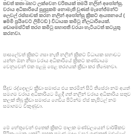
තවත් කතා බහට ලක්වෙන චරිතයක් තමයි නලින් අපෝන්සු.
වරාය අධිකාරියේ සුදුසුකම් නොමැති වුණත් මැනේජ්මන්ට්
ලෙවල් රස්සාවක් කරන නලින් අපෝන්සු ක්‍රිකට් ආයතනයේ (
ෂම්මි ප්‍රයිවෙට් ලිමිටඩ් ) විධායක කමිටු නිලධාරියෙක්.
ඩොමෙස්ටික් තරග කමිටු සභාපති වරයා හැටියටත් කටයුතු
කරනවා.
පාසලේවත් ක්‍රිකට් ගසා නැති නලින් ක්‍රිකට් විධායක සභාවට
යන්න ඕන නිසා වරාය අධිකාරියේ ක්‍රිකට් කණ්ඩායම
වෙනුවෙන් එක පළමු පෙළ තරගයක් ක්‍රීඩා කර තිබෙනවා.
සීදුව රද්දොලුව ක්‍රීඩා සමාජය එය කරමින් සිටි තිසේරා නම් අයත්
සමගම වරාය අධිකාරියට මිළදී ගත් නලින් වරාය අධිකාරිය සතුව
කලක් තිබූ ක්‍රීඩා සමාජය ගෙඩිය පිටින්ම ඒස් කැපිටල් නම්
සමාගමට විකුණුවා.
මේ හේතුවෙන් එතෙක් ක්‍රිකට් පාලක මණ්ඩලයෙන් වාර්ෂිකව
පිරිනැමෙන කෝටි පහක පමණ මුදල වසර ගණනක් මුළුල්ලේ