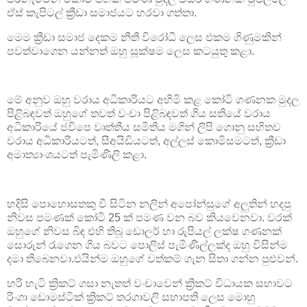
ඒ‍ස් කැපිටල් ක්‍රීඩා සමාජයට හරවා ගත්තා.
මෙම ක්‍රීඩා සමාජ දෙකම නීති විරෝධී ලෙස එකම ගිණුමකින්
පවත්වාගෙන යන්නත් ඔහු සූක්ෂම ලෙස කටයුතු කළා.
මේ අනුව ඔහු වරාය අධිකාරියට අහිමි කළ කෝටි ගණනක මුදල
පිළිබඳවත් ඔහුගේ තවත් වංචා පිළිබඳවත් ගිය සතියේ වරාය
අධිකාරියේ ජවිපෙ වෘත්තීය සමිතිය මගින් ලිපි ගොනු සහිතව
වරාය අධිකාරියටත්, සීඅයිඩියටත්, අල්ලස් කොමිසමටත්, ක්‍රීඩා
අමාත්‍යාංශයටත් පැමිණිලි කළා.
හදිසි පොහොසතකු වී සිටින නලින් අපෝන්සුගේ අලුතින් හදපු
නිවස පමණක් කෝටි 25 ක් පමණ වන බව කියවෙනවා. වරක්
ඔහුගේ නිවස බිඳ එහි තිබූ ඩොලර් හා රුපියල් ලක්ෂ ගණනක්
සොරුන් රැගෙන ගිය බවට පොලිස් පැමිණිල්ලක්ද ඔහු විසින්ම
දමා තිබෙනවා.එයින්ම ඔහුගේ වත්කම් ගැන සිතා ගන්න පුළුවන්.
හරි හැටි ක්‍රිකට් ගසා නැතත් වංචාවෙන් ක්‍රිකට් විධායක සභාවට
රිංගා ඩොමස්ටික් ක්‍රිකට් තරගාවලි සභාපති ලෙස මොහු