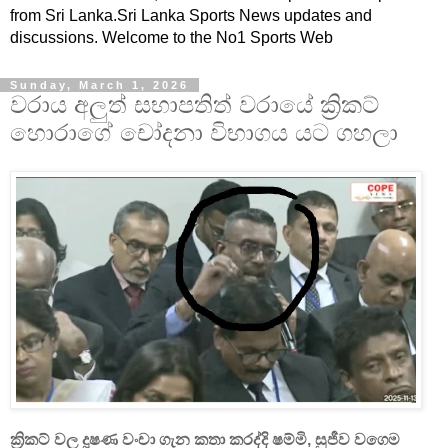
from Sri Lanka.Sri Lanka Sports News updates and
discussions. Welcome to the No1 Sports Web
Sunday, March 1, 2026
වරාය අලුත් සභාපතිත් වරායේ ක්‍රිකට්
හොරාගේ චෝදනා විභාගය යට ගහලා
ක්‍රිකට් වල දූෂණ වංචා ගැන කතා කරද්දි ෂම්මි, සුජීව වගෙම