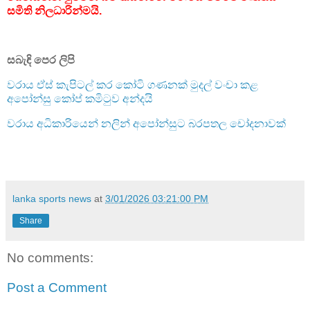
සමිති නිලධාරින්මයි.
සබැඳි පෙර ලිපි
වරාය ඒස් කැපිටල් කර කෝටි ගණනක් මුදල් වංචා කළ
අපෝන්සු කෝප් කමිටුව අන්දයි
වරාය අධිකාරියෙන් නලින් අපෝන්සුට බරපතල චෝදනාවක්
lanka sports news
at
3/01/2026 03:21:00 PM
Share
No comments:
Post a Comment