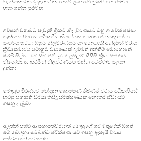
වැන්නෙක් කටයුතු කරනවා නම් ලංකාවේ ක්‍රිකට් ගැන ඔබට
හිතා ගන්න පුළුවන්.
අවසන් වතාවට පැවැති ක්‍රිකට් නිලවරණයට ඔහු ආවෙත් පස්සා
පැත්තෙන්.වරාය අධිකාරිය නියෝජනය කරන ජනසතු සේවා
සංගමය හරහා ඔහුට නිලවරණයට යා නොහැකි අන්දමින් වරාය
ක්‍රීඩා සමාජය මොහුට වාරණයක් දැම්මත් අන්තිම මොහොතේ
ෂම්මි සිල්වා ඔහු සභාපති ධූරය උසුලන සීසීසී ක්‍රීඩා සමාජය
නියෝජනය කරමින් නිලවරණයට එන්න අවස්ථාව සලසා
දුන්නා.
මොහුට විරුද්ධව චෝදනා කොපමණ තිබුණත් වරාය අධිකාරියේ
හිටපු සභාපති වරයා කිසිදු පරීක්ෂණයක් නොකර ඒවා යට
ගසනු ලැබුවා.
අලුතින් පත්ව ආ සභාපතිවරයාත් මොහුගේ ගජ මිතුරෙක්.ඔහුත්
මේ චෝදනා සම්බන්ධ පරීක්ෂණ යට ගසනු ඇතැයි වරාය
සේවකයන් පවසනවා.