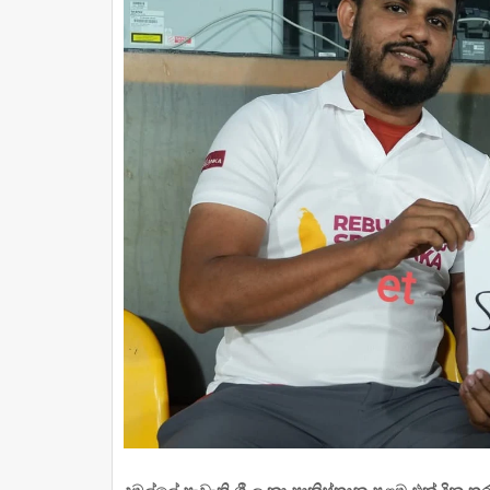
දඹුල්ලේ පැවැති ශ්‍රී ලංකා පාකිස්තානු පළමු එක් දින