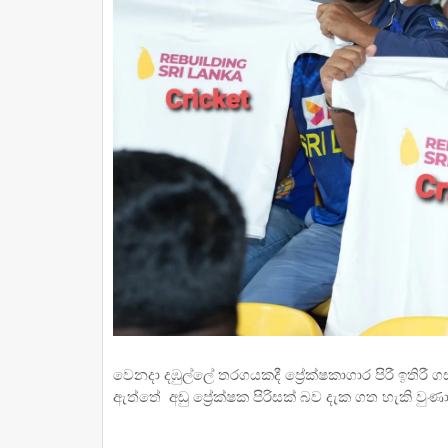
වෙනදා දඹුල්ලේ තරගයකදී ප්‍රේක්ෂකාගාර පිරී ඉතිරී 
ඇත්තේ අඩු ප්‍රේක්ෂක පිරිසක් බව දැක ගත හැකි වුණා