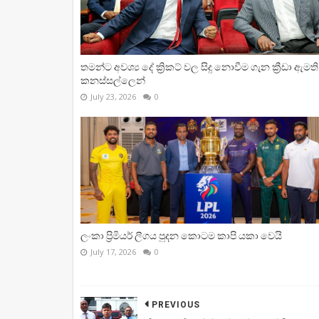
තමන්ට අවශ්‍ය දේ ක්‍රිකට් වල සිදු නොවීම ගැන ක්‍රීඩා ඇමති
කනස්සල්ලෙන්
July 23, 2026
0
ලංකා ප්‍රිමියර් ලීගය පුදන කොටම කාපි යකා වෙයි
July 17, 2026
0
PREVIOUS