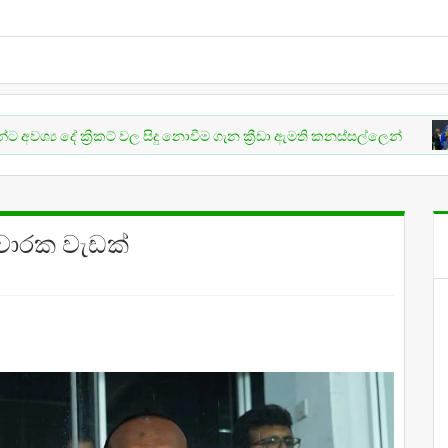
 ක්‍රිකට් වල සිදු නොවීම ගැන ක්‍රීඩා ඇමති කනස්සල්ලෙන්
CRICKE
්‍රචාරක වැඩක්