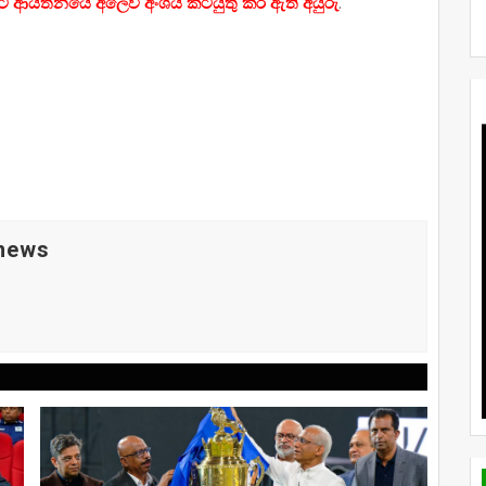
ක්‍රිකට් ආයතනයේ අලෙවි අංශය කටයුතු කර ඇති අයුරු
.
 news