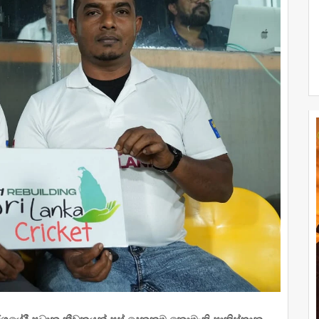
 තරගයේදී ප්‍රධාන ක්‍රීඩකයන් පස් දෙනකුම නොමැති පාකිස්තානු