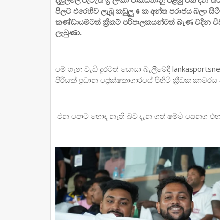
පිලට එරෙහිව ලැබූ කඩුලු 6 ක අන්ත පරාජය බලා සිටීමට
කණ්ඩායමටත් ක්‍රිකට් පරිපාලකයන්ටත් බැණ වදින 
ලැබුණා.
මේ ගැන වැඩි දුරටත් සොයා බැලීමේදී lankasports
පිරිසක් ප්‍රධාන ප්‍රේක්ෂකාගාරයේ පිහිටි ක්‍රීඩක කාම
එන පොට හොඳ නැති බව දැන ගත් ෂම්මි සෙනග එහා ම