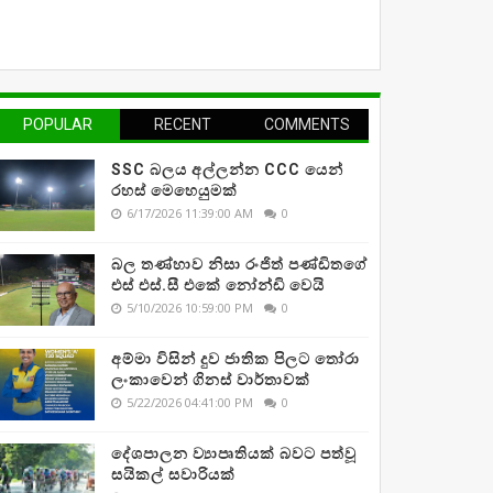
POPULAR
RECENT
COMMENTS
SSC බලය අල්ලන්න CCC යෙන්
රහස් මෙහෙයුමක්
6/17/2026 11:39:00 AM
0
බල තණ්හාව නිසා රංජිත් පණ්ඩිතගේ
එස් එස්.සී එකේ නෝන්ඩි වෙයි
5/10/2026 10:59:00 PM
0
අම්මා විසින් දුව ජාතික පිලට තෝරා
ලංකාවෙන් ගිනස් වාර්තාවක්
5/22/2026 04:41:00 PM
0
දේශපාලන ව්‍යාපෘතියක් බවට පත්වූ
සයිකල් සවාරියක්