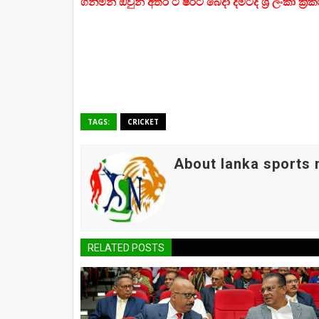
ගනිමින් ඔවුන් අතර ටී ෂර්ට් බෙදා දීමටද ශ්‍රී ලංකා 
TAGS:
CRICKET
About lanka sports
RELATED POSTS