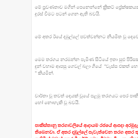
මේ ප්‍රවණතාව මගින් පෙනෙන්නේ ක්‍රිකට් ප්‍රේක්ෂකයන් 
දුරස් වීමට පටන් ගෙන ඇති බවයි.
මේ අතර ඊයේ දඹුල්ලේ පවත්වන්නට නියමිත වූ දෙවෙ
මෙම තරගය නරඹන්න පැමිණ සිටියේ ඉතා සුළු පිරිසක්
දුන් වහාම ආපසු ගෙවල් බලා ගියේ "වැස්ස එකත් හොඳ
" කියමින්.
වාර්තා වූ තවත් දෙයක් වූයේ පළමු තරගයට පෙර පාකිස්
හෝ නොහැකි වූ බවයි.
පාකිස්තානු තරගාවලියේ ආදායම රජයේ ආපදා අරමුදලට 
තිබෙනවා. ඒ අතර දඹුල්ලේ පැවැත්වෙන තරග අතර තුර