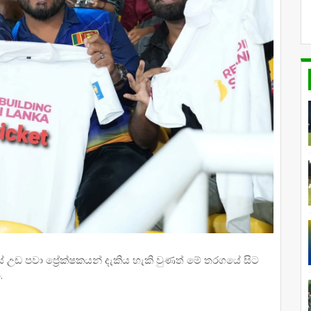
ගස් උඩ පවා ප්‍රේක්ෂකයන් දැකිය හැකි වුණත් මේ තරගයේ සිට
.