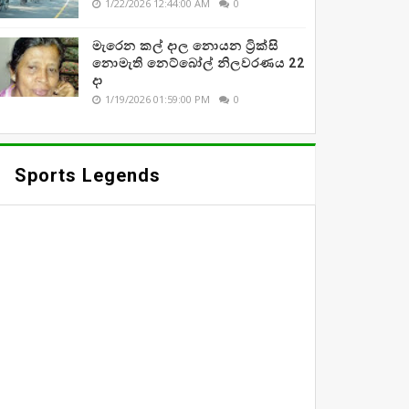
1/22/2026 12:44:00 AM
0
මැරෙන කල් දාල නොයන ට්‍රික්සි
නොමැති නෙට්බෝල් නිලවරණය 22
දා
1/19/2026 01:59:00 PM
0
Sports Legends