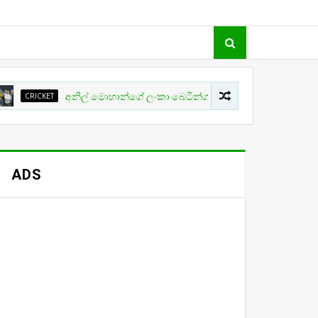
T
අනිල් මොහාන්ගේ ලංකා බෙටින්ග් ලීගය තව දුරටත් ලීගල්ද?
ADS