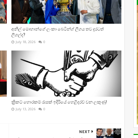
අනිල් මොහාන්ගේ ලංකා බෙටින්ග් ලීගය තව දුරටත්
ලීගල්ද?
July 18, 2026
0
ක්‍රිකට් හොරකම් රැසක් ඉදිරියේ හෙළිදරව් වන ලකුණු!
July 13, 2026
0
NEXT