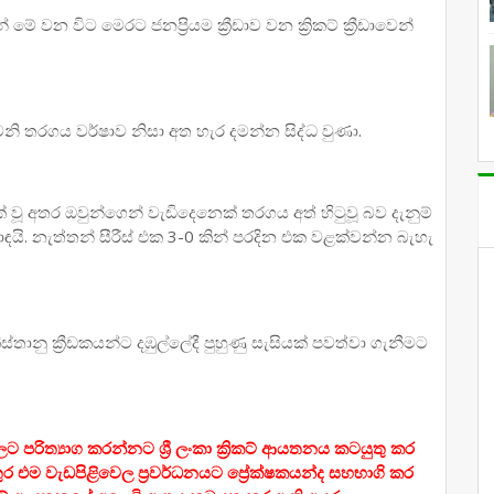
මේ වන විට මෙරට ජනප්‍රියම ක්‍රීඩාව වන ක්‍රිකට් ක්‍රීඩාවෙන්
නි තරගය වර්ෂාව නිසා අත හැර දමන්න සිද්ධ වුණා.
 වූ අතර ඔවුන්ගෙන් වැඩිදෙනෙක් තරගය අත් හිටුවූ බව දැනුම්
යි. නැත්තන් සීරීස් එක 3-0 කින් පරදින එක වළක්වන්න බැහැ
තානු ක්‍රීඩකයන්ට දඹුල්ලේදී පුහුණු සැසියක් පවත්වා ගැනීමට
පරිත්‍යාග කරන්නට ශ්‍රී ලංකා ක්‍රිකට් ආයතනය කටයුතු කර
 එම වැඩපිළිවෙල ප්‍රවර්ධනයට ප්‍රේක්ෂකයන්ද සහභාගි කර