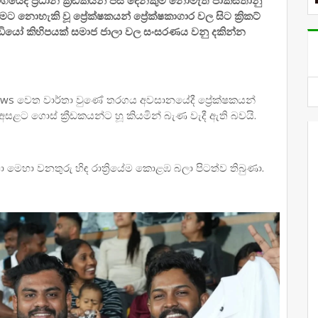
 නොහැකි වූ ප්‍රේක්ෂකයන් ප්‍රේක්ෂකාගාර වල සිට ක්‍රිකට්
වීඩියෝ කිහිපයක් සමාජ ජාලා වල සංසරණය වනු දකින්න
news වෙත වාර්තා වුණේ තරගය අවසානයේදී ප්‍රේක්ෂකයන්
රය අසළට ගොස් ක්‍රීඩකයන්ට හූ කියමින් බැණ වැදී ඇති බවයි.
ෙහා වනතුරු හිඳ රාත්‍රියේම කොළඹ බලා පිටත්ව තිබුණා.