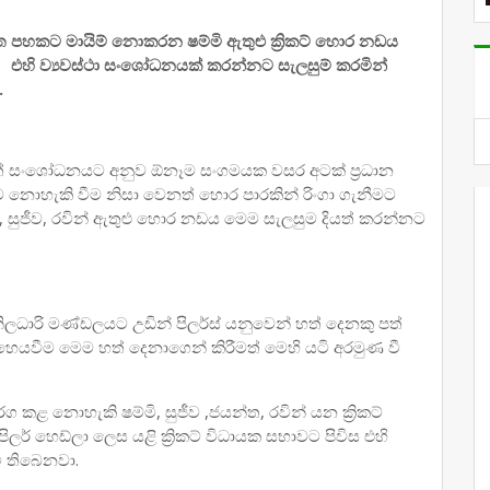
් සත පහකට මායිම් නොකරන ෂම්මි ඇතුළු ක්‍රිකට් හොර නඩය
ා එහි ව්‍යවස්ථා සංශෝධනයක් කරන්නට සැලසුම් කරමින්
.
 පනත් සංශෝධනයට අනුව ඕනෑම සංගමයක වසර අටක් ප්‍රධාන
නොහැකි වීම නිසා වෙනත් හොර පාරකින් රිංගා ගැනීමට
ම්මි, සුජීව, රවින් ඇතුළු හොර නඩය මෙම සැලසුම දියත් කරන්නට
ිලධාරි මණ්ඩලයට උඩින් පිලර්ස් යනුවෙන් හත් දෙනකු පත්
හෙයවීම මෙම හත් දෙනාගෙන් කිරීමත් මෙහි යටි අරමුණ වී
කළ නොහැකි ෂම්මි, සුජීව ,ජයන්ත, රවින් යන ක්‍රිකට්
ර් හෙඩ්ලා ලෙස යළි ක්‍රිකට් විධායක සභාවට පිවිස එහි
ී තිබෙනවා.