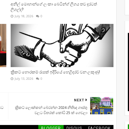
අනිල් මොහාන්ගේ ලංකා බෙටින්ග් ලීගය තව දුරටත්
ලීගල්ද?
July 18, 2026
0
ක්‍රිකට් හොරකම් රැසක් ඉදිරියේ හෙළිදරව් වන ලකුණු!
July 13, 2026
0
NEXT
මට
ක්‍රිකට් ලොක්කන් බේරන්න 2024 නීතිඥ ගාස්තු
වලට විතරක් කෝටි 25 ක් ගෙවලා
BLOGGER
DISQUS
FACEBOOK