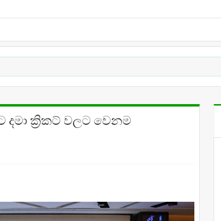
 දමා ක්‍රිකට් වලට වෙනම