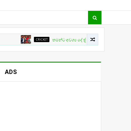
CRICKET
තමන්ට අවශ්‍ය දේ ක්‍රිකට් වල සිදු නොවීම ගැන ක්‍රීඩා ඇ
ADS