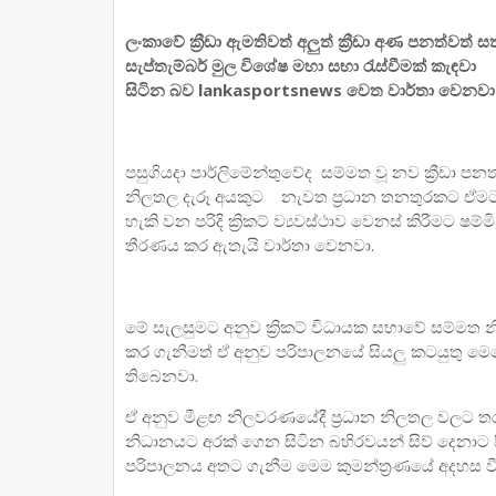
ලංකාවේ ක්‍රීඩා ඇමතිවත් අලුත් ක්‍රීඩා අණ පනත්වත
සැප්තැම්බර් මුල විශේෂ මහා සභා රැස්වීමක් කැඳව
සිටින බව lankasportsnews වෙත වාර්තා වෙනවා
පසුගියදා පාර්ලිමේන්තුවේද සම්මත වූ නව ක්‍රීඩා
නිලතල දැරූ අයකුට නැවත ප්‍රධාන තනතුරකට ඒමට 
හැකි වන පරිදි ක්‍රිකට් ව්‍යවස්ථාව වෙනස් කිරීමට ෂ
තීරණය කර ඇතැයි වාර්තා වෙනවා.
මේ සැලසුමට අනුව ක්‍රිකට් විධායක සභාවේ සම්මත න
කර ගැනීමත් ඒ අනුව පරිපාලනයේ සියලු කටයුතු මෙ
තිබෙනවා.
ඒ අනුව මීළඟ නිලවරණයේදී ප්‍රධාන නිලතල වලට තරග 
නිධානයට අරක් ගෙන සිටින බහිරවයන් සිව් දෙනාට පිල
පරිපාලනය අතට ගැනීම මෙම කුමන්ත්‍රණයේ අදහස ව