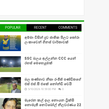
POPULAR
RECENT
COMMENTS
අම්මා විසින් දුව ජාතික පිලට තෝරා
ලංකාවෙන් ගිනස් වාර්තාවක්
SSC බලය අල්ලන්න CCC යෙන්
රහස් මෙහෙයුමක්
බල තණ්හාව නිසා රංජිත් පණ්ඩිතගේ
එස් එස්.සී එකේ නෝන්ඩි වෙයි
5/10/2026 10:59:00 PM
0
මැරෙන කල් දාල නොයන ට්‍රික්සි
නොමැති නෙට්බෝල් නිලවරණය 22