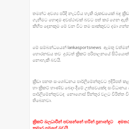
තමන්ට අවශ්‍ය පරිදි නැටවිය හැකි රූකඩයෙක් බඳු ක්‍ර
ගැනීමට හොඳම අවස්ථාවක් බවට පත් කර ගෙන ඇති මො
කිහිප දෙනකුම මේ වන විට තම සාක්කුවට දමා ගන්න
මේ සම්බන්ධයෙන් lankasportsnews ඇමතූ වත්මන් ස්
හොරනඩය තව දුරටත් ක්‍රිකට් පරිපාලනයේ සිටියොත් ශ්‍රී
නොහැකි බවයි.
ක්‍රීඩා පනත සංශෝධනය පාර්ලිමේන්තුවට ඉදිරිපත් ක
හා ක්‍රිකට් භාණ්ඩ බෙදා දීමේ උත්සවයක්ද සංවිධාන
පාර්ලිමේන්තුවටද නොගොස් පින්තූර වලට විරිත්ත 
තිබෙනවා.
ක්‍රිකට් බලධාරීන් පවසන්නේ හරින් ප්‍රනාන්දුට අම
කුමාර ගමගේ බවයි.