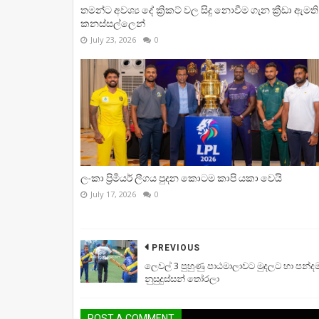
තමන්ට අවශ්‍ය දේ ක්‍රිකට් වල සිදු නොවීම ගැන ක්‍රීඩා ඇමති
කනස්සල්ලෙන්
July 23, 2026
0
ලංකා ප්‍රිමියර් ලීගය පුදන කොටම කාපි යකා වෙයි
July 17, 2026
0
PREVIOUS
ලෙවල් 3 පුහුණු පාඨමාලාවට මුදලට හා පන්ද
නුසුදුස්සන් තෝරලා
POST A COMMENT