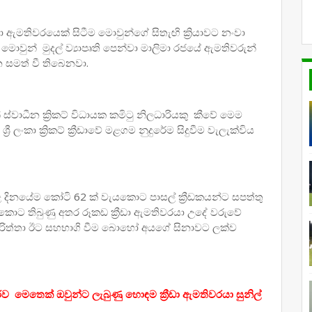
ීඩා ඇමතිවරයෙක් සිටීම මොවුන්ගේ සිතැඟි ක්‍රියාවට නංවා
වුන් මුදල් ව්‍යාපෘති පෙන්වා මාලිමා රජයේ ඇමතිවරුන්
 සමත් වී තිබෙනවා.
වාධීන ක්‍රිකට් විධායක කමිටු නිලධාරියකු කීවේ මෙම
 ලංකා ක්‍රිකට් ක්‍රීඩාවේ මළගම නුදුරේම සිදුවීම වැලැක්විය
ළ දිනයේම කෝටි 62 ක් වැයකොට පාසල් ක්‍රීඩකයන්ට සපත්තු
ය කොට තිබුණු අතර රූකඩ ක්‍රීඩා ඇමතිවරයා උදේ වරුවේ
විරිත්තා ඊට සහභාගි වීම බොහෝ අයගේ සිනාවට ලක්ව
තරව මෙතෙක් ඔවුන්ට ලැබුණු හොඳම ක්‍රීඩා ඇමතිවරයා සුනිල්