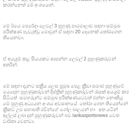
කරන්නෙත් මේ අංශයෙන්.
මේ ඊයෙ පෙරේදා ලෙවල් 3 පුහුණු පාඨමාලාව සඳහා සම්මුඛ
පරීක්ෂණ පැවැත්වූ මොවුන් ඒ සඳහා 20 දෙනෙක් තෝරගෙන
තියෙනවා.
ඒ අයැදුම් කළ සියයකට ආසන්න ලෙවල් 2 පුහුණුකරුවන්
අතරින්.
මේ සඳහා දැනට සක්‍රීය ලෙස ප්‍රමුඛ පෙළ ක්‍රීඩා සමාජ පුහුණුවේ
යෙදෙන පුහුණුකරුවන් දිස්ත්‍රික් පුහුණුකරුවන් රැසක් අයැදුම් කර
සිටියත් සමහරුන්ට සම්මුඛ පරීක්ෂණයටවත් එන්න නොකියූ
මේ පුහුණු අධ්‍යයන අංශය අවසානයේ තෝරා ගෙන තියෙන්නේ
ක්‍රිකට් උප සභාපති රවින්ගේ ගෝල බාලයන් හා අත යටින්
අල්ලස් ලබා දුන් පුහුණුකරුවන් බව lankasportsnews වෙත
වාර්තා වෙනවා.