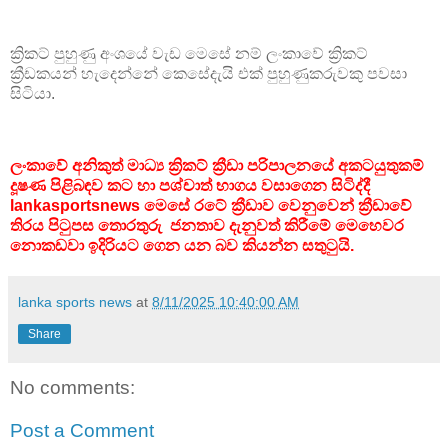
ක්‍රිකට් පුහුණු අංශයේ වැඩ මෙසේ නම් ලංකාවේ ක්‍රිකට්
ක්‍රීඩකයන් හැදෙන්නේ කෙසේදැයි එක් පුහුණුකරුවකු පවසා
සිටියා.
ලංකාවේ අනිකුත් මාධ්‍ය ක්‍රිකට් ක්‍රීඩා පරිපාලනයේ අකටයුතුකම්
දූෂණ පිළිබඳව කට හා පශ්චාත් භාගය වසාගෙන සිටිද්දී
lankasportsnews මෙසේ රටේ ක්‍රීඩාව වෙනුවෙන් ක්‍රීඩාවේ
තිරය පිටුපස තොරතුරු ජනතාව දැනුවත් කිරීමේ මෙහෙවර
නොකඩවා ඉදිරියට ගෙන යන බව කියන්න සතුටුයි.
lanka sports news
at
8/11/2025 10:40:00 AM
Share
No comments:
Post a Comment