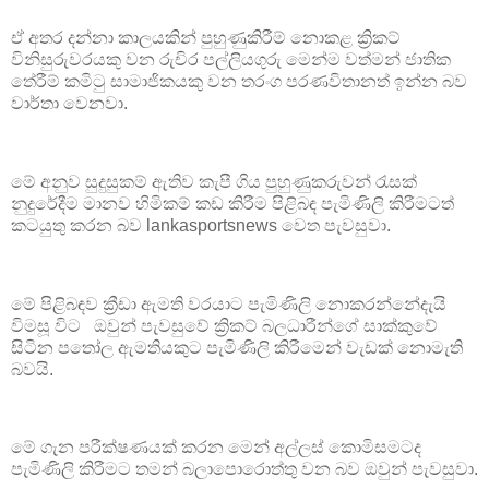
ඒ අතර දන්නා කාලයකින් පුහුණුකිරීම් නොකළ ක්‍රිකට්
විනිසුරුවරයකු වන රුචිර පල්ලියගුරු මෙන්ම වත්මන් ජාතික
තේරීම් කමිටු සාමාජිකයකු වන තරංග පරණවිතානත් ඉන්න බව
වාර්තා වෙනවා.
මේ අනුව සුදුසුකම් ඇතිව කැපී ගිය පුහුණුකරුවන් රැසක්
නුදුරේදීම මානව හිමිකම් කඩ කිරීම පිළිබඳ පැමිණිලි කිරීමටත්
කටයුතු කරන බව lankasportsnews වෙත පැවසුවා.
මේ පිළිබඳව ක්‍රීඩා ඇමති වරයාට පැමිණිලි නොකරන්නේදැයි
විමසූ විට ඔවුන් පැවසුවේ ක්‍රිකට් බලධාරීන්ගේ සාක්කුවේ
සිටින පතෝල ඇමතියකුට පැමිණිලි කිරීමෙන් වැඩක් නොමැති
බවයි.
මේ ගැන පරීක්ෂණයක් කරන මෙන් අල්ලස් කොමිසමටද
පැමිණිලි කිරීමට තමන් බලාපොරොත්තු වන බව ඔවුන් පැවසුවා.