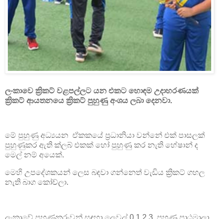
ලංකාවෙ ක්‍රිකට් වළපල්ලට යන එකට හොඳම උදාහරණයක්
ක්‍රිකට් ආයතනයෙ ක්‍රිකට් පුහුණු අංශය ලබා දෙනවා.
මේ පුහුණු අධ්‍යයන ඒකකයේ ප්‍රධානියා වන්නේ එක් පාසලක්
පුහුණුකර ඇති ක්ලබ් එකක් හෝ පුහුණු කර නැති හේෂාන් ද
මෙල් නම් අයෙක්.
මෙහි උපදේශකයන් ලෙස බඳවා ගන්නෙත් වැඩිය ක්‍රිකට් ගහල
නැති බාග කෝච්ලා.
ලංකාවේ පුහුණුකරුවන් සඳහා ලෙවල් 0,1,2,3 පුහුණු පාඨමාලා