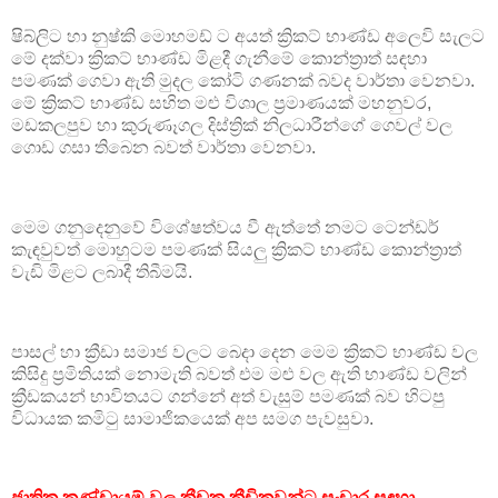
ෂිබ්ලිට හා නුෂ්කි මොහමඩ් ට අයත් ක්‍රිකට් භාණ්ඩ අලෙවි සැලට
මේ දක්වා ක්‍රිකට් භාණ්ඩ මිළදී ගැනීමේ කොන්ත්‍රාත් සඳහා
පමණක් ගෙවා ඇති මුදල කෝටි ගණනක් බවද වාර්තා වෙනවා.
මේ ක්‍රිකට් භාණ්ඩ සහිත මළු විශාල ප්‍රමාණයක් මහනුවර,
මඩකලපුව හා කුරුණෑගල දිස්ත්‍රික් නිලධාරීන්ගේ ගෙවල් වල
ගොඩ ගසා තිබෙන බවත් වාර්තා වෙනවා.
මෙම ගනුදෙනුවේ විශේෂත්වය වී ඇත්තේ නමට ටෙන්ඩර්
කැඳවුවත් මොහුටම පමණක් සියලු ක්‍රිකට් භාණ්ඩ කොන්ත්‍රාත්
වැඩි මිළට ලබාදී තිබීමයි.
පාසල් හා ක්‍රීඩා සමාජ වලට බෙදා දෙන මෙම ක්‍රිකට් භාණ්ඩ වල
කිසිදු ප්‍රමිතියක් නොමැති බවත් එම මළු වල ඇති භාණ්ඩ වලින්
ක්‍රීඩකයන් භාවිතයට ගන්නේ අත් වැසුම් පමණක් බව හිටපු
විධායක කමිටු සාමාජිකයෙක් අප සමග පැවසුවා.
ජාතික කණ්ඩායම් වල ක්‍රීඩක ක්‍රීඩිකවන්ට ස‍ංචාර සඳහා