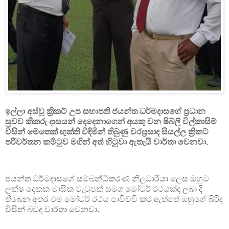
ඉල්ලා අස්වූ ක්‍රිකට් උප සභාපති ජයන්ත ධර්මදාසගේ ප්‍රධාන
සුවච කීකරු දාසයන් දෙදෙනාගෙන් අයකු වන ෂිබ්ලි විල්කාසිම්
විසින් මෙතෙක් භුක්ති විඳිමින් තිබුණු වරප්‍රසාද සියල්ල ක්‍රිකට්
පරිවර්තන කමිටුව මගින් අත් හිටුවා ඇතැයි වාර්තා වෙනවා.
ජයන්ත ධර්මදාසගේ සම්බන්ධීකරණ නිලධාරියා ලෙස ඔහුට
ලක්ෂ දෙකක මාසික වැටුපක් සමග මෝටර් රථයක්ද ලබා දී
තිබෙන අතර එම මෝටර් රථය පාවිච්චි කර ඇත්තේ ඔහුගේ බිරිඳ
විසින් බවද වාර්තා වෙනවා.