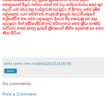
මොහුගෙන් මිළට ගන්නා ගමන් මළු වල රෝද සංචාරය අතර තුර
ගැලවී යන බවද ඔහු වැඩිදුරටත් පැවසුවා. ඒ දිනවල මෙම දූෂිත
ගනුදෙනුව ගැන තමන් හඬ නැගුවත් ඉහළම බලධාරියකුගේ
මැදිහත්වීම මත මෙම ගනුදෙනුව දිගටම සිදු කෙරුණු බව ඔහු
පැවසුවා. මින් ඉදිරියේදීවත් නව පරිපාලනය මෙම ක්‍රීඩා භාණ්ඩ
මාෆියාව නතර කරනු ඇතැයි ක්‍රීඩකයන් කිහිප දෙනෙක් අප සමග
කියා සිටියා.
lanka sports news
at
6/04/2026 07:15:00 PM
Share
No comments:
Post a Comment