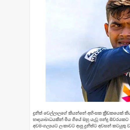
දුනිත් වෙල්ලාලගේ කියන්නේ අහිංසක ක්‍රීඩකයෙක් 
හෘදයාබාධයකින් මිය ගියේ ඔහු යැවූ පන්දු ඕවරයකට එ
අවමංගල්‍යයට ලංකාවට ආපු දුනිත්ට අවසන් කටයුතු 