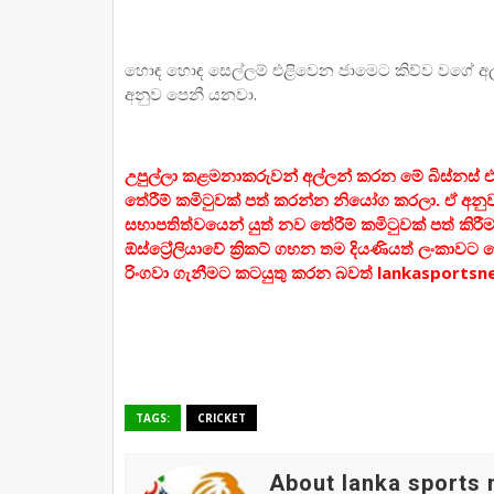
හොඳ හොඳ සෙල්ලම් එළිවෙන ජාමෙට කිව්ව වගේ අල්
අනුව පෙනී යනවා.
උපුල්ලා කළමනාකරුවන් අල්ලන් කරන මේ බිස්නස් එක
තේරීම් කමිටුවක් පත් කරන්න නියෝග කරලා. ඒ අනු
සභාපතිත්වයෙන් යුත් නව තේරීම් කමිටුවක් පත් කිර
ඕස්ට්‍රේලියාවේ ක්‍රිකට් ගහන තම දියණියත් ලංකාවට 
රිංගවා ගැනීමට කටයුතු කරන බවත් lankasportsn
TAGS:
CRICKET
About lanka sports