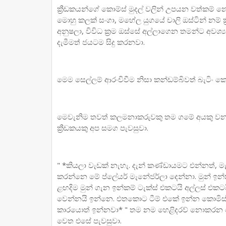
ක්‍රීඩකයන්ගේ කොම්ස් මුදල් වලින් උපයන වත්කම් 
මොහු කලක් සංගා, මහේල යුගයේ චාලි ඔස්ටින් නම් ක
අනුෂලා, විවිධ ක්‍රම ඔස්සේ අල්ලාගෙන තමන්ට අවශ්‍ය
දැමීමත් ජයටම සිදු කරනවා.
මෙම සෙල්ලම් ආරංචිවීම නිසා කන්ඩම්බිවත් බැටිං ක
මෙවැනිම තවත් කලමනාකරුවකු තම ගමේ අයකු වන
ක්‍රීඩකයකු අප සමග පැවසුවා.
" *කියලා වැඩක් නැහැ. දැන් කණ්ඩායමට එන්නත්, 
කරන්නෙ මේ ප්ලේයර් මැනේජර්ලා දෙන්නා. මුන් ඉන
ළඟදිම මුන් ගැන ඉන්කම් ටැක්ස් එකටයි අල්ලස් එකටය
වෙන්නයි ඉන්නෙ. එතකොට ටීම් එකේ ඉන්න කොමිස් 
කාරයොත් ඉන්නවා* " තම නම හෙළිදරව් නොකරන මෙන් ඉල
වෙත එසේ පැවසුවා.