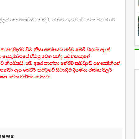
ලස් කොමසාරිස්ටත් ඉදිරියේ තව වැඩ වැඩි වෙන බවක් මේ
 හෙළිදරව් වීම නිසා කෝපයට පත්වූ ෂම්මි වහාම අලුත්
ව දෙසැම්බරයේ හිටපු වේග පන්දු යවන්නකුගේ
ීමට නියමිතයි. මේ අතර කාන්තා තේරීම් කමිටුවේ සභාපතිනියත්
ගෙන්වා ඇය තේරීම් කමිටුවේ සිටියදීම දියණිය ජාතික පිලට
ews වෙත වාර්තා වෙනවා.
 news