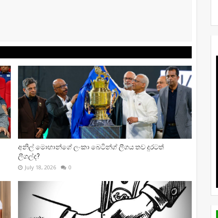
අනිල් මොහාන්ගේ ලංකා බෙටින්ග් ලීගය තව දුරටත්
ලීගල්ද?
July 18, 2026
0