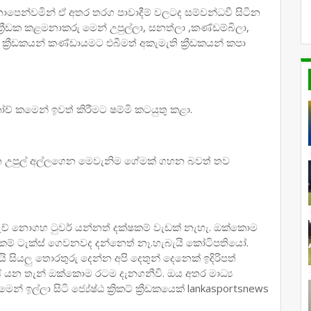
නොපෙන්වමින් ඒ අතර තරග පාවාදීම් වලටද සම්වන්ධවී සිටින
්‍රීඩක කළමනාකරු මෙන් උපුල්ලා, සනත්ලා ,කණ්ඩම්බිලා,
 ක්‍රීඩකයන් කණ්ඩායමට එබීමත් අකැමැති ක්‍රීඩකයන් කපා
ෝච් කමෙන් ඉවත් කිරීමට ෂම්මි කටයුතු කළා.
 උපුල් අල්ලගෙන මෙවැනිම ගේමක් ගහන බවත් තව
මැච් නොගහ ටුවර් යන්නත් දක්ෂකම් වැඩක් නැහැ. ඔක්කොම
්කම් ටැක්ස් ගෙවනවද දන්නෙත් නෑ.හැබැයි කෝටිපතියෝ.
ි සියලු තොරතුරු දෙන්න අපි දෙතුන් දෙනෙක් ඉදිරිපත්
යන තැන් ඔක්කොම රටම දැනගනීවි. ඔය අතර මාධ්‍ය
්ලා සිටි ජ්‍යේෂ්ඨ ක්‍රිකට් ක්‍රීඩකයෙක් lankasportsnews