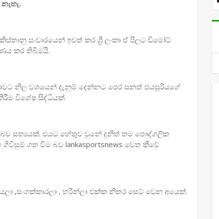
 නැහැ.
කිස්තානු සංචාරයෙන් ඉවත් කර ශ්‍රී ලංකා ඒ පිලට ඩිමෝට්
ණය කර තිබීමයි.
ාවට නිල වශයෙන් දැනුම් දෙන්නට පෙර සනත් ජයසූරියගේ
ිරීම විශේෂ සිද්ධියක්.
 බව සත්‍යයක්. එයට හේතුව වුනේ දුනිත් තම පෞද්ගලික
විසුම් ගත වීම බව lankasportsnews වෙත කීවේ
යලා ,සංගක්කාරලා , හරින්ලා එක්ක නිතර සෙට් වෙන අයෙක්.