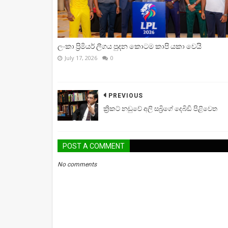
ලංකා ප්‍රිමියර් ලීගය පුදන කොටම කාපි යකා වෙයි
July 17, 2026
0
PREVIOUS
ක්‍රිකට් නඩුවේ අලි සබ්‍රිගේ දෙබිඩි පිළිවෙත
POST A COMMENT
No comments