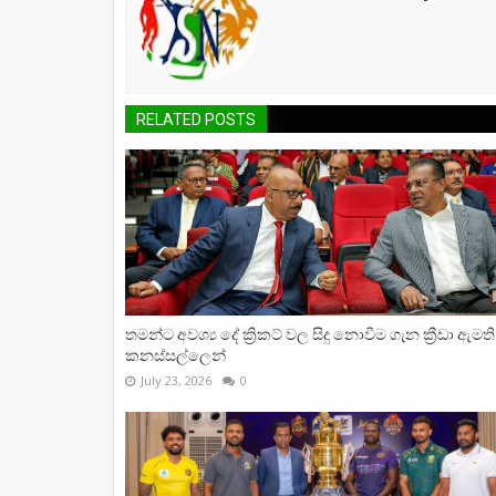
RELATED POSTS
තමන්ට අවශ්‍ය දේ ක්‍රිකට් වල සිදු නොවීම ගැන ක්‍රීඩා ඇමති
කනස්සල්ලෙන්
July 23, 2026
0