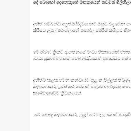
දේ බොහෝ දෙනෙකුගේ මතකයෙන් තවමත් ගිලිහිලා
දුනිත් සම්බන්ධ අලුත්ම සිද්ධිය නම් ඔහුව එළඹෙන පා
කිරීමට උපුල් තරංගලාගේ පතෝල තේරීම් කමිටුව තීර
මේ තීරණ ක්‍රිකට් ආයතනයේ මාධ්‍ය ඒකකයෙන් ජනත
මාධ්‍ය ප්‍රකාශකයාගේ වෙබ් අඩවියෙන් ප්‍රකාශයට පත් ක
දුනිත්ට කලක පටන් කන්ඩායම තුළ කැපිල්ලක් තිබුණු
කළමනාකරු ඉවත් කර වෙනත් කළමනාකරුවකු සමග ගි
කණ්ඩායමේම ක්‍රීඩකයෙක්.
මේ බේබදු කළමනාකරු උපුල් තරංගලා, සනත් ජයසූරි