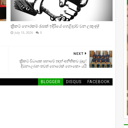
ක්‍රිකට් හොරකම් රැසක් ඉදිරියේ හෙළිදරව් වන ලකුණු!
July 13, 2026
0
NEXT
ක්‍රිකට් විධායක සභාවේ ඉඳන් අනීතිකව මුදල්
දීමනා ලබන තවත් හොරෙක් හොංකොං යයි
BLOGGER
DISQUS
FACEBOOK