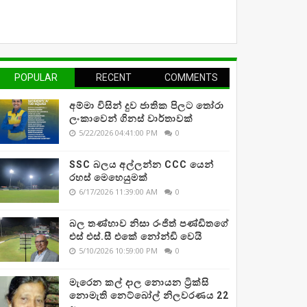
POPULAR
RECENT
COMMENTS
අම්මා විසින් දුව ජාතික පිලට තෝරා
ලංකාවෙන් ගිනස් වාර්තාවක්
5/22/2026 04:41:00 PM
0
SSC බලය අල්ලන්න CCC යෙන්
රහස් මෙහෙයුමක්
6/17/2026 11:39:00 AM
0
බල තණ්හාව නිසා රංජිත් පණ්ඩිතගේ
එස් එස්.සී එකේ නෝන්ඩි වෙයි
5/10/2026 10:59:00 PM
0
මැරෙන කල් දාල නොයන ට්‍රික්සි
නොමැති නෙට්බෝල් නිලවරණය 22