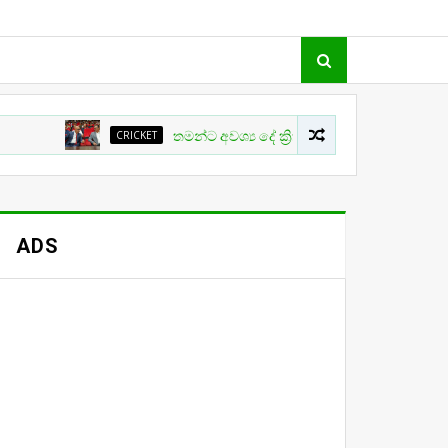
CRICKET
තමන්ට අවශ්‍ය දේ ක්‍රිකට් වල සිදු නොවීම ගැන ක්‍රීඩා ඇ
ADS