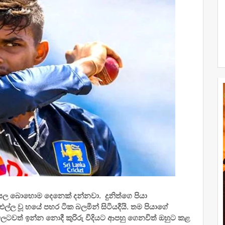
කියල බොහොම දෙනෙක් දන්නවා. දුනිත්ගෙ පියා
ල්ල වූ හයේ පහර ටික බලමින් සිටියදීයි. තම පියාගේ
වලටවත් ඉන්න නොදී කුරිරු විදියට ආපහු ගෙනවිත් ඔහුට කළ