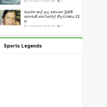
1/22/2026 12:44:00 AM
0
මැරෙන කල් දාල නොයන ට්‍රික්සි
නොමැති නෙට්බෝල් නිලවරණය 22
දා
1/19/2026 01:59:00 PM
0
Sports Legends