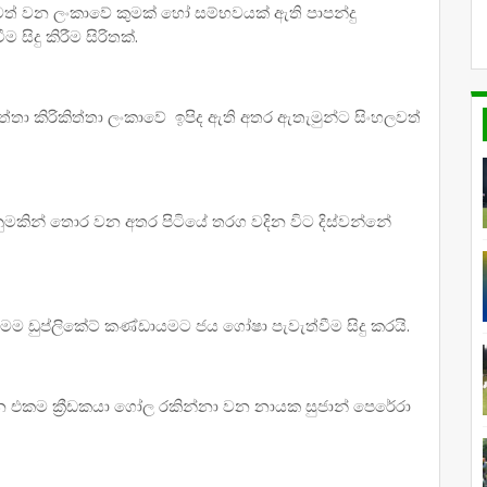
ත් වන ලංකාවේ කුමක් හෝ සම්භවයක් ඇති පාපන්දු
 සිදු කිරීම සිරිතක්.
ුත්තා කිරිකිත්තා ලංකාවේ ඉපිද ඇති අතර ඇතැමුන්ට සිංහලවත්
නුමකින් තොර වන අතර පිටියේ තරග වදින විට දිස්වන්නේ
 මෙම ඩුප්ලිකේට් කණ්ඩායමට ජය ගෝෂා පැවැත්වීම සිදු කරයි.
න එකම ක්‍රීඩකයා ගෝල රකින්නා වන නායක සුජාන් පෙරේරා