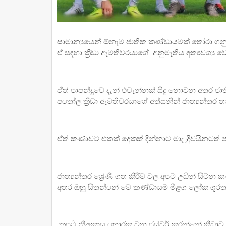
සාමාන්‍යයෙන් ඕනෑම ජාතික කණ්ඩායමක් තෝරා ගනු
ඒ සඳහා ක්‍රීඩා ඇමතිවරයාගේ අනුමැතිය අත්‍යවශ්‍ය 
ඒත් පාපන්දුවේ දැන් එවැන්නක් සිදු නොවන අතර ජ
පතෝල ක්‍රීඩා ඇමතිවරයාගේ අත්සනින් ජාත්‍යන්තර 
ඒත් කණාවට එකක් දෙකක් දින්නාට මාලදිවයිනටත් 
ජාත්‍යන්තර ශ්‍රේණි ගත කිරීම් වල අපට උඩින් සි
අතර ඔහු සිතන්නේ මේ කණ්ඩායම මීළග ලෝක ශූරතාව
කපටි නීලකාස හොරකු වන ජස්වර් කරන්නේ ක්‍රීඩ