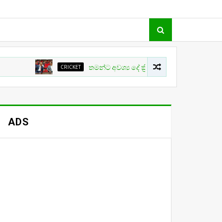
CRICKET
තමන්ට අවශ්‍ය දේ ක්‍රිකට් වල සිදු නොවීම ගැන ක්‍රීඩා ඇමත
ADS