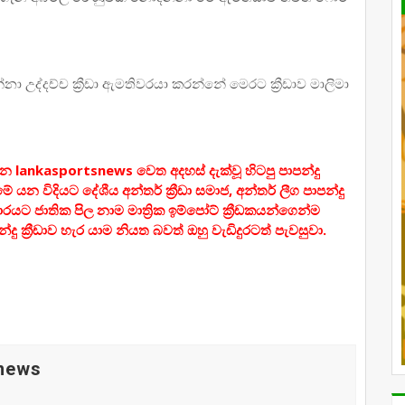
නා උද්දච්ච ක්‍රීඩා ඇමතිවරයා කරන්නේ මෙරට ක්‍රීඩාව මාලිමා
න lankasportsnews වෙත අදහස් දැක්වූ හිටපු පාපන්දු
 විදියට දේශීය අන්තර් ක්‍රීඩා සමාජ, අන්තර් ලීග පාපන්දු
යට ජාතික පිල නාම මාත්‍රික ඉම්පෝට් ක්‍රීඩකයන්ගෙන්ම
දු ක්‍රීඩාව හැර යාම නියත බවත් ඔහු වැඩිදුරටත් පැවසුවා.
 news