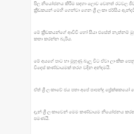
පිල නියෝජනය කිරීම සඳහා ලොව වෙනත් රටවල ජීව
ක්‍රීඩකයන් මෙහි ගෙන්වා ගෙන ශ්‍රී ලංකා ජර්සිය ඇන්දවීම
මේ ක්‍රීඩකයන්ගේ ආචිචි හෝ සීයා එසේත් නැත්නම් ම
කතා කරන්න බැරිය.
මේ අයගේ පාට හා මුහුණු බැලූ විට ඒවා ලාංකික පෙ
විදෙස් කණ්ඩායමක් තරග වදින අන්දමයි.
ඒත් ශ්‍රී ලංකාවේ ජය පතා අපේ පාපන්දු ප්‍රේක්ෂකයෝ
දැන් ශ්‍රී ලංකාවෙන් මෙම කණ්ඩායම නියෝජනය කර
පමණයි.