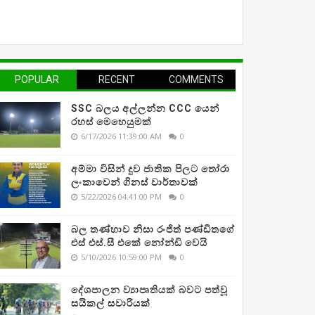
POPULAR
RECENT
COMMENTS
SSC බලය අල්ලන්න CCC යෙන්
රහස් මෙහෙයුමක්
6/17/2026 11:39:00 AM
0
අම්මා විසින් දුව ජාතික පිලට තෝරා
ලංකාවෙන් ගිනස් වාර්තාවක්
5/22/2026 04:41:00 PM
0
බල තණ්හාව නිසා රංජිත් පණ්ඩිතගේ
එස් එස්.සී එකේ නෝන්ඩි වෙයි
5/10/2026 10:59:00 PM
0
දේශපාලන ව්‍යාපෘතියක් බවට පත්වූ
සයිකල් සවාරියක්