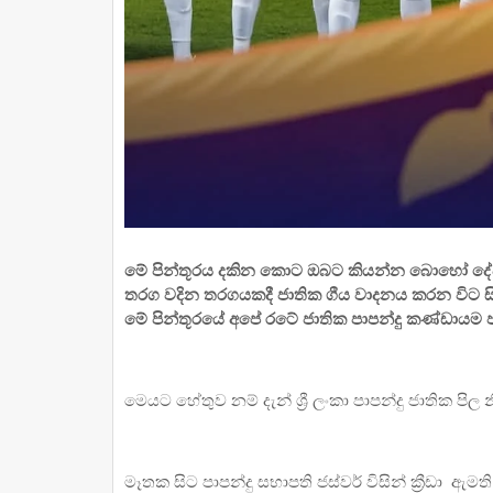
මේ පින්තූරය දකින කොට ඔබට කියන්න බොහෝ දේවල
තරග වදින තරගයකදී ජාතික ගීය වාදනය කරන විට සි
මේ පින්තූරයේ අපේ රටේ ජාතික පාපන්දු කණ්ඩායම ජ
මෙයට හේතුව නම් දැන් ශ්‍රී ලංකා පාපන්දු ජාතික පිල
මෑතක සිට පාපන්දු සභාපති ජස්වර් විසින් ක්‍රීඩා ඇම