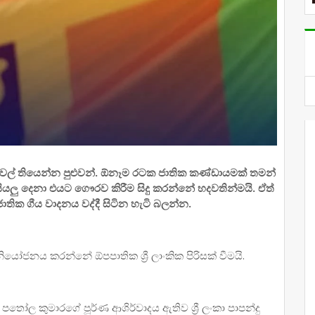
් තියෙන්න පුළුවන්. ඕනෑම රටක ජාතික කණ්ඩායමක් තමන්
යලු දෙනා එයට ගෞරව කිරීම සිදු කරන්නේ හදවතින්මයි. ඒත්
ාතික ගීය වාදනය වද්දී සිටින හැටි බලන්න.
 නියෝජනය කරන්නේ ඕපපාතික ශ්‍රී ලාංකික පිරිසක් වීමයි.
ති පතෝල කුමාරගේ පූර්ණ ආශිර්වාදය ඇතිව ශ්‍රී ලංකා පාපන්දු