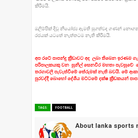
කිරීමයි.
ඔලිම්පික් දිවූ නියෝජ්‍ය ඇමති සුගත්වද ගණන් නොගන්
රජයක් යටතේ නැත්තටම නැති කිරීමයි.
අප රටේ පාපන්දු ක්‍රීඩාවට අද ලබා තිබෙන ඉරණම ගැ
පරිපාලකයකු වන සුනිල් සෙනවීර මහතා පැවසුවේ මේ යන
තරගාවලි පැවැත්වීමේ තේරුමක් නැති බවයි. මේ ආකාර
පුරවද්දී බොහෝ දේශීය මට්ටමේ දක්ෂ ක්‍රීඩකයන් පාපන්
TAGS:
FOOTBALL
About lanka sports