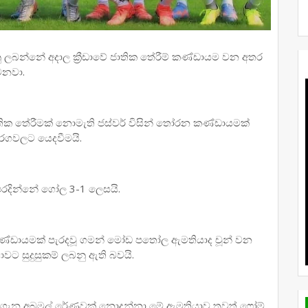
 ලබන්නේ අදාල ක්‍රීඩාවේ ජාතික තේරීම් කණ්ඩායම වන අතර
වෙනවා.
ාතික තේරීමක් නොමැති ජස්වර් විසින් තෝරන කණ්ඩායමක්
තරගවලට යෙදවීමයි.
පරදින්නේ ගෝල 3-1 ලෙසයි.
ට්න කණ්ඩායමක් පැරදවූ ගමන් මෝඩ පතෝල ඇමතියාද චූන් වන
ට සුදුසුකම් ලබනු ඇති බවයි.
ාව ගැන අබමල් රේණුවක් නොදන්නා මේ ඇමතියාව තවත් ෆෝම්