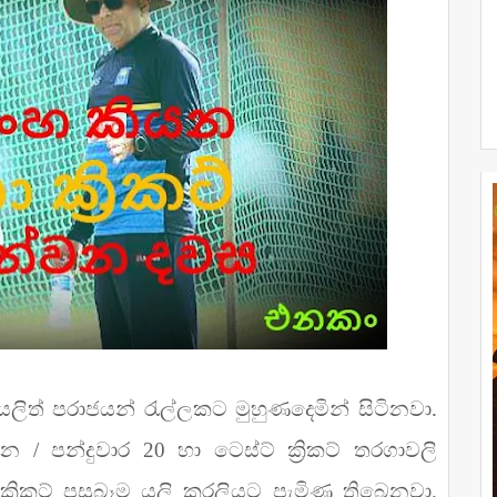
ට යලිත් පරාජයන් රැල්ලකට මුහුණදෙමින් සිටිනවා.
/ පන්දුවාර 20 හා ටෙස්ට් ක්‍රිකට් තරගාවලි
 ක්‍රිකට් පසුබෑම යලි කරලියට පැමිණ තිබෙනවා.