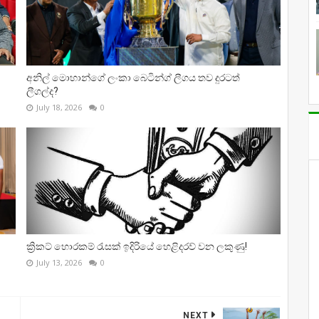
අනිල් මොහාන්ගේ ලංකා බෙටින්ග් ලීගය තව දුරටත්
ලීගල්ද?
July 18, 2026
0
ක්‍රිකට් හොරකම් රැසක් ඉදිරියේ හෙළිදරව් වන ලකුණු!
July 13, 2026
0
NEXT