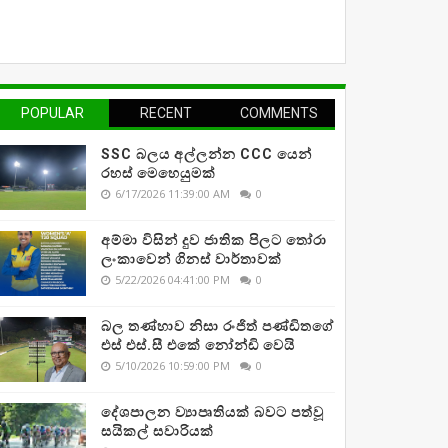
POPULAR
RECENT
COMMENTS
SSC බලය අල්ලන්න CCC යෙන්
රහස් මෙහෙයුමක්
6/17/2026 11:39:00 AM
0
අම්මා විසින් දුව ජාතික පිලට තෝරා
ලංකාවෙන් ගිනස් වාර්තාවක්
5/22/2026 04:41:00 PM
0
බල තණ්හාව නිසා රංජිත් පණ්ඩිතගේ
එස් එස්.සී එකේ නෝන්ඩි වෙයි
5/10/2026 10:59:00 PM
0
දේශපාලන ව්‍යාපෘතියක් බවට පත්වූ
සයිකල් සවාරියක්