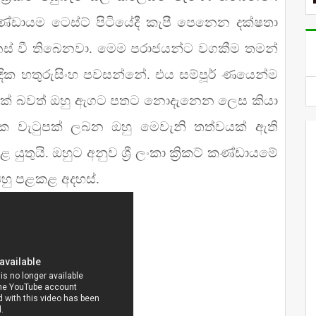
ණ්ඩායම ටෙස්ට් පිටියේදී කැපී පෙනෙන දක්ෂතා
නස් වී තිබෙනවා. මෙම පරාජයන්ට වගකීම තමන්
න්දික හතුරුසිංහ පවසන්නේ. එය සම්පූර් ණයෙන්ම
න්නක් බවත් ඔහු ඇගට පතට නොදැනෙන ලෙස කියා
 ක වැටුපක් ලබන ඔහු මෙවැනි තත්වයක් ඇති
තුයි. ඔහුට අනුව ශ්‍රී ලංකා ක්‍රිකට් කණ්ඩායමේ
හු පළකළ අදහස්.