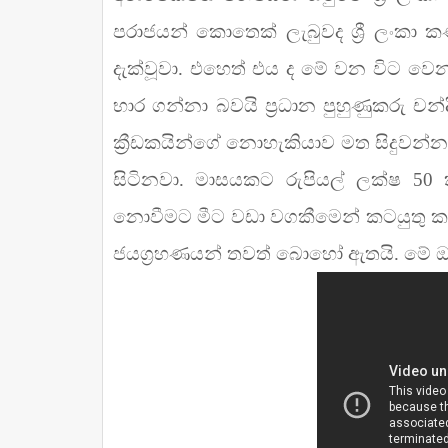
පරාජයන් කොතෙක් ලැබුවද ශ්‍රී ලංකා ක
දැක්වූවා. එහෙත් එය ද මේ වන විට වෙ
භාර ගන්නා බවයි ප්‍රධාන පුහුණුකරු ච
ක්‍රීඩකයින්ගේ නොහැකියාව මත සිදුව
සිටිනවා. මාසයකට රුපියල් ලක්ෂ 50
නොවීමට මීට වඩා වගකීමෙන් කටයුතු කළ යු
ජයග්‍රහණයන් තවත් බොහෝ ඇතයි. මේ ඔ