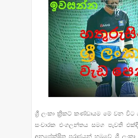
ශ්‍රී ලංකා ක්‍රිකට් කණ්ඩායම මේ වන වි
සංචාරක එංගලන්තය සමග පැවති එක්දින 
අනපේක්ෂිත පරාජයන් හමුවේ ශ්‍රී ලංකා