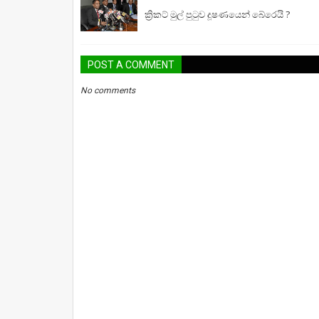
ක්‍රිකට් මුල් පුටුව දූෂණයෙන් බේරෙයි ?
POST A COMMENT
No comments