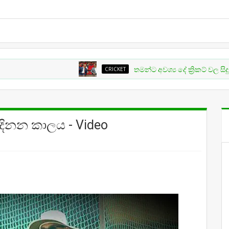
CRICKET
තමන්ට අවශ්‍ය දේ ක්‍රිකට් වල සිදු නොවීම 
කට් දිනන කාලය - Video