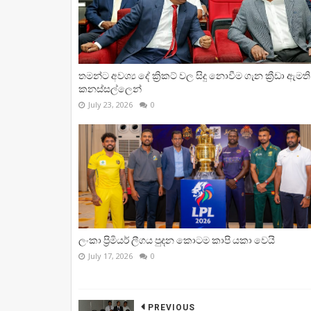
තමන්ට අවශ්‍ය දේ ක්‍රිකට් වල සිදු නොවීම ගැන ක්‍රීඩා ඇමති
කනස්සල්ලෙන්
July 23, 2026
0
ලංකා ප්‍රිමියර් ලීගය පුදන කොටම කාපි යකා වෙයි
July 17, 2026
0
PREVIOUS