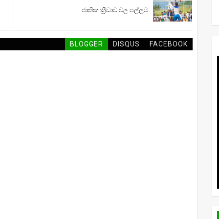
ජාතික ක්‍රීඩාව වල පල්ලට
BLOGGER
DISQUS
FACEBOOK