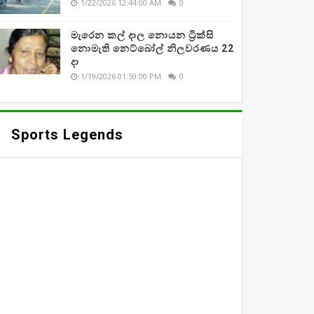
1/22/2026 12:44:00 AM
0
මැරෙන කල් දාල නොයන ට්‍රික්සි
නොමැති නෙට්බෝල් නිලවරණය 22
දා
1/19/2026 01:59:00 PM
0
Sports Legends