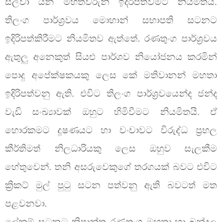
සිල්වා යන මහත්වරුන් ඉදිරිපත්වීමට නියමිතයි.
තිලංග පාර්ශ්‍රවය මොහාන් සභාපති සටනට
ඉදිරිපත්කිරීමට නියමිතව ඇත්තේ. රණතුංග පාර්ශ්‍රවය
ඇතුලු අනෙකුත් සියළු පාර්ශව නියෝජනය කරමින්
පොදු අපේක්ෂකයකු ලෙස කේ මතිවානන් මහතා
ඉදිරිපත්වනු ඇති. එවිට තිලංග පාර්ශ්‍රවයෙන්ද ජන්ද
වැඩි සංඛ්‍යාවක් ඔහුට හිමිවීමට නියමිතයි. ඒ
හොරකමට දූෂණයට හා වංචාවට විරුද්ධ ප්‍රභල
කීර්තිමත් නිලධාරියකු ලෙස ඔහුව සැලකීම
හේතුවෙන්. තනි අසරුවෙකුගේ තරගයක් බවට එවිට
ක්‍රිකට් මුල් පුටු සටන පත්වනු ඇති බවටත් මත
පළවනවා.
ලේකම් සටනට නිෂාන්ත රණතුංග මහතා හා බන්දුල