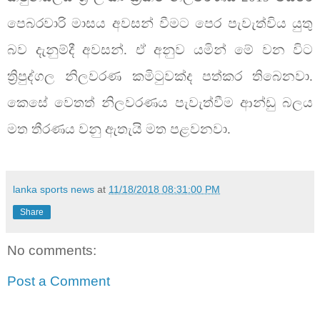
පෙබරවාරි මාසය අවසන් වීමට පෙර පැවැත්විය යුතු
බව දැනුම්දී අවසන්. ඒ අනුව යමින් මේ වන විට
ත්‍රිපුද්ගල නිලවරණ කමිටුවක්ද පත්කර තිබෙනවා.
කෙසේ වෙතත් නිලවරණය පැවැත්වීම ආන්ඩු බලය
මත තීරණය වනු ඇතැයි මත පළවනවා.
lanka sports news
at
11/18/2018 08:31:00 PM
Share
No comments:
Post a Comment