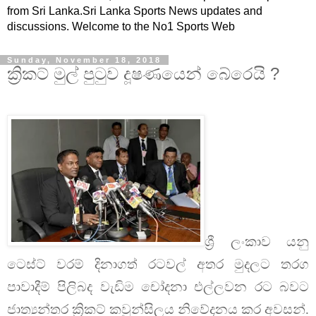
from Sri Lanka.Sri Lanka Sports News updates and
discussions. Welcome to the No1 Sports Web
Sunday, November 18, 2018
ක්‍රිකට් මුල් පුටුව දූෂණයෙන් බේරෙයි ?
ශ්‍රී ලංකාව යනු
ටෙස්ට් වරම් දිනාගත් රටවල් අතර මුදලට තරග
පාවාදීම් පිලිබද වැඩිම චෝදනා එල්ලවන රට බවට
ජාත්‍යන්තර ක්‍රිකට් කවුන්සිලය නිවේදනය කර අවසන්.