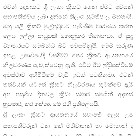
එවන් තැනකට ශ්‍රී ලංකා ක්‍රිකට් ගෙන ඒමට අවසන්
සභාපතිත්වය ලබා දුන්නේ තිලංග සුමතිපාල මහතායි.
ඔහු යලි ක්‍රිකට් මුල්පුටුවට පැමිණීම වාරණය කරන
ලෙස ඉල්ලා නඩුවක් ගොනුකර තිබෙනවා. ඒ සූදු
ව්‍යාපාරයට සම්බන්ධ බව පවසමිනුයි. මෙම කරුණ
ඉහළ උසාවියේදී විසදීමට පෙර ක්‍රිකට් ආයතනයේ
නිලවරණය පැවැත්වෙනු ඇති. එවිට ඊට ඉදිරිපත්වීමේ
අවස්ථාව අහිමිවීමේ වැඩි ඉඩක් පවතිනවා. එවන්
තත්වයක් යටතේ ක්‍රිකට් නිලවරණය කුමක්වේ දැයි
අප පසුගිය දිනවල ක්‍රීඩා සමාජ සමගින් අදහස්
හුවමාරු කර ගත්තා. මේ එහි ප්‍රතිඵලයයි.
ශ්‍රී ලංකා ක්‍රිකට් ආයතනයේ සභාපති ලෙස උප
සභාපතිවරුන් වන කේ මතිවානන් හා මොහාන් ද