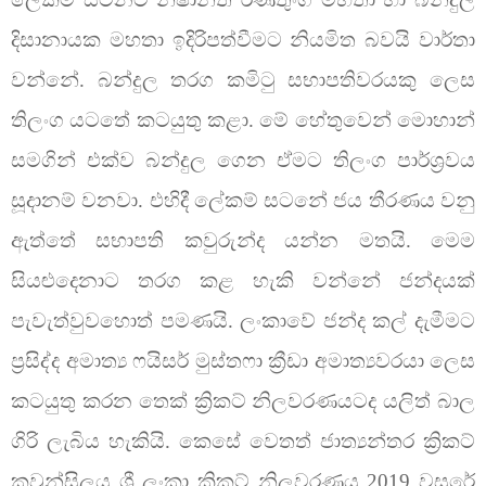
දිසානායක මහතා ඉදිරිපත්වීමට නියමිත බවයි වාර්තා
වන්නේ. බන්දුල තරග කමිටු සභාපතිවරයකු ලෙස
තිලංග යටතේ කටයුතු කළා. මේ හේතුවෙන් මොහාන්
සමගින් එක්ව බන්දුල ගෙන ඒමට තිලංග පාර්ශ්‍රවය
සූදානම් වනවා. එහිදී ලේකම් සටනේ ජය තීරණය වනු
ඇත්තේ සභාපති කවුරුන්ද යන්න මතයි. මෙම
සියළුදෙනාට තරග කළ හැකි වන්නේ ජන්දයක්
පැවැත්වුවහොත් පමණයි. ලංකාවේ ජන්ද කල් දැමීමට
ප්‍රසිද්ද අමාත්‍ය ෆයිසර් මුස්තෆා ක්‍රීඩා අමාත්‍යවරයා ලෙස
කටයුතු කරන තෙක් ක්‍රිකට් නිලවරණයටද යලිත් බාල
ගිරි ලැබිය හැකියි. කෙසේ වෙතත් ජාත්‍යන්තර ක්‍රිකට්
කවුන්සිලය ශ්‍රී ලංකා ක්‍රිකට් නිලවරණය 2019 වසරේ