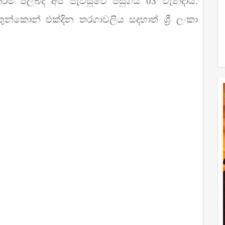
ීම පිලිබද අප පැවසුවේ පසුගිය 03 වැනිදායි.
න්කොන් එක්දින තරගාවලිය සදහාත් ශ්‍රී ලංකා