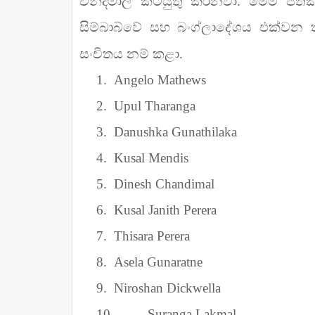
චන්දිමාල් කටයුතු කරනවා. මෙම පත්කිර
සිම්බාබ්වේ සහ බංග්ලාදේශය එක්වන තු
සංචිතය නම් කළා.
1.
Angelo Mathews
2.
Upul Tharanga
3.
Danushka Gunathilaka
4.
Kusal Mendis
5.
Dinesh Chandimal
6.
Kusal Janith Perera
7.
Thisara Perera
8.
Asela Gunaratne
9.
Niroshan Dickwella
10.
Suranga Lakmal