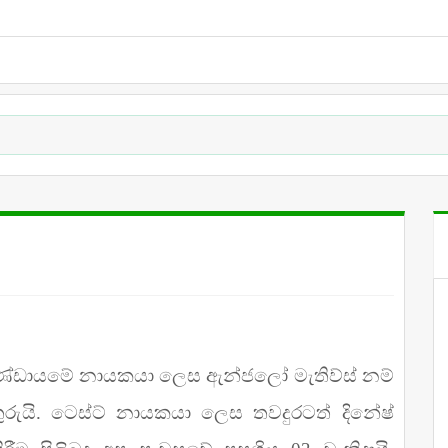
ිකට් කණ්ඩායමේ නායකයා ලෙස ඇන්ජලෝ මැතිව්ස් නම්
ුරුයි. ටෙස්ට් නායකයා ලෙස තවදුරටත් දිනේෂ්