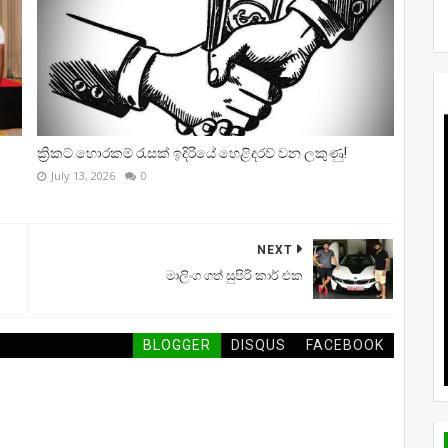
ක්‍රිකට් හොරකම් රැසක් ඉදිරියේ හෙළිදරව් වන ලකුණු!
July 13, 2026
0
NEXT
මාලිංග ගත් සුපිරි කාර් එක
BLOGGER
DISQUS
FACEBOOK