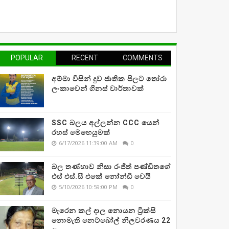
POPULAR
RECENT
COMMENTS
අම්මා විසින් දුව ජාතික පිලට තෝරා
ලංකාවෙන් ගිනස් වාර්තාවක්
SSC බලය අල්ලන්න CCC යෙන්
රහස් මෙහෙයුමක්
6/17/2026 11:39:00 AM
0
බල තණ්හාව නිසා රංජිත් පණ්ඩිතගේ
එස් එස්.සී එකේ නෝන්ඩි වෙයි
5/10/2026 10:59:00 PM
0
මැරෙන කල් දාල නොයන ට්‍රික්සි
නොමැති නෙට්බෝල් නිලවරණය 22