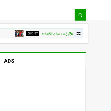
CRICKET
තමන්ට අවශ්‍ය දේ ක්‍රිකට් වල සිදු නොවීම ගැන ක්‍රීඩා ඇම
ADS