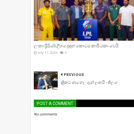
ලංකා ප්‍රිමියර් ලීගය පුදන කොටම කාපි යකා වෙයි
July 17, 2026
0
PREVIOUS
ක්‍රිකට් ණය නෑ - දැන් ලාභයි - තිලංග
POST A COMMENT
No comments