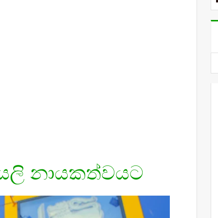
 යලි නායකත්වයට