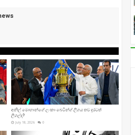
 news
අනිල් මොහාන්ගේ ලංකා බෙටින්ග් ලීගය තව දුරටත්
ලීගල්ද?
July 18, 2026
0