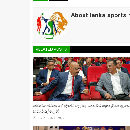
About lanka sports
RELATED POSTS
තමන්ට අවශ්‍ය දේ ක්‍රිකට් වල සිදු නොවීම ගැන ක්‍රීඩා ඇමති
කනස්සල්ලෙන්
July 23, 2026
0