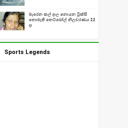
මැරෙන කල් දාල නොයන ට්‍රික්සි
නොමැති නෙට්බෝල් නිලවරණය 22
දා
Sports Legends