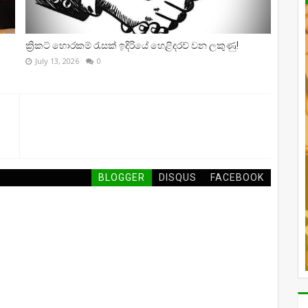
ක්‍රිකට් හොරකම් රැසක් ඉදිරියේ හෙළිදරව් වන ලකුණු!
July 13, 2026
0
BLOGGER
DISQUS
FACEBOOK