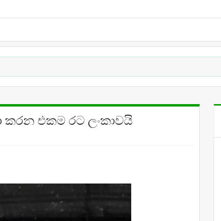
ක්ෂා කරන එකම රට ලංකාවයි