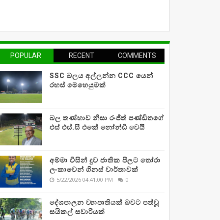
POPULAR
RECENT
COMMENTS
SSC බලය අල්ලන්න CCC යෙන්
රහස් මෙහෙයුමක්
බල තණ්හාව නිසා රංජිත් පණ්ඩිතගේ
එස් එස්.සී එකේ නෝන්ඩි වෙයි
අම්මා විසින් දුව ජාතික පිලට තෝරා
ලංකාවෙන් ගිනස් වාර්තාවක්
5/22/2026 04:41:00 PM
0
දේශපාලන ව්‍යාපෘතියක් බවට පත්වූ
සයිකල් සවාරියක්