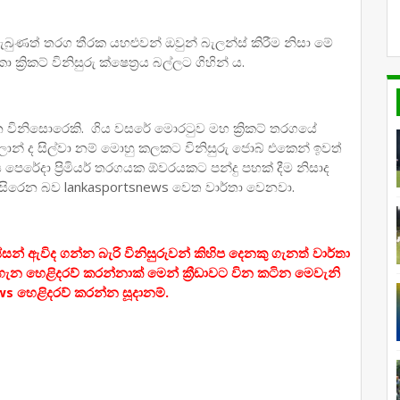
ුණත් තරග තීරක යහළුවන් ඔවුන් බැලන්ස් කිරීම නිසා මේ
‍රිකට් විනිසුරු ක්ෂෙත්‍රය බල්ලට ගිහින්‍ ය.
ෙළින විනිසොරෙකි. ගිය වසරේ මොරටුව මහ ක්‍රිකට් තරගයේ
ිලාන් ද සිල්වා නම් මොහු කලකට විනිසුරු ජොබ් එකෙන් ඉවත්
පෙරේදා ප්‍රිමියර් තරගයක ඕවරයකට පන්දු පහක් දීම නිසාද
ැසිරෙන බව lankasportsnews වෙත වාර්තා වෙනවා.
න් ඇවිද ගන්න බැරි විනිසුරුවන් කිහිප දෙනකු ගැනත් වාර්තා
යන් ගැන හෙළිදරව් කරන්නාක් මෙන් ක්‍රීඩාවට වින කටින මෙවැනි
ws හෙළිදරව් කරන්න සූදානම්.