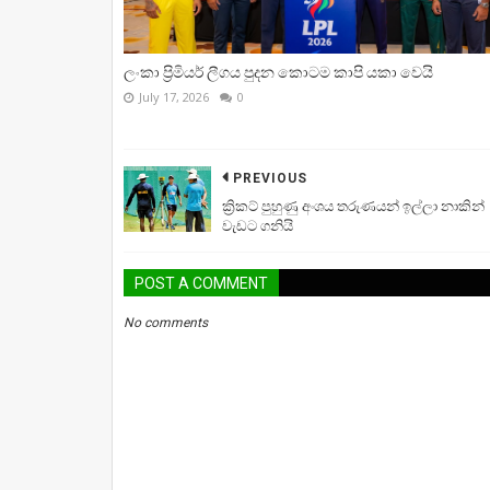
ලංකා ප්‍රිමියර් ලීගය පුදන කොටම කාපි යකා වෙයි
July 17, 2026
0
PREVIOUS
ක්‍රිකට් පුහුණු අංශය තරුණයන් ඉල්ලා නාකින්
වැඩට ගනියි
POST A COMMENT
No comments