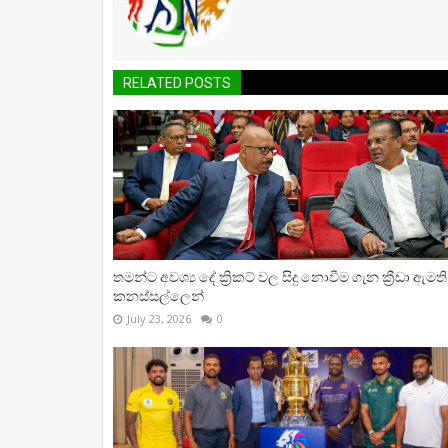
RELATED POSTS
තමන්ට අවශ්‍ය දේ ක්‍රිකට් වල සිදු නොවීම ගැන ක්‍රීඩා ඇමති
කනස්සල්ලෙන්
July 23, 2026
0