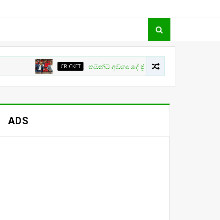
CRICKET
තමන්ට අවශ්‍ය දේ ක්‍රිකට් වල සිදු නොවීම ගැන ක්‍රීඩා 
ADS