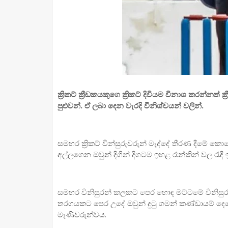
ක්‍රිකට් ක්‍රීඩකයකුගෙ ක්‍රිකට් දිවියම විනාශ කරන්නත්
පුළුවන්. ඒ ලබා දෙන වැරදි විනිශ්චයන් වලින්.
සමහර ක්‍රිකට් වින්සුරුවරුන් මැද්දේ තීරණ දීමේ ක
අල්ලගෙන ඔවුන් දිගින් දිගටම ඉහළ රෑන්කින් වල රැඳී
සමහර විනිසුරන් කලකට පෙර හොඳ මට්ටමේ විනිසුරන්
තරගයකට පෙර උදේ ඔවුන් දුටු ගමන් කණ්ඩායම් ද
මෑණිවරුන්වය.