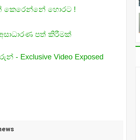
්ෂණත් කෙරෙන්නේ හොරට !
ත් අසාධාරණ පත් කිරීමක්
ුන් - Exclusive Video Exposed
 news