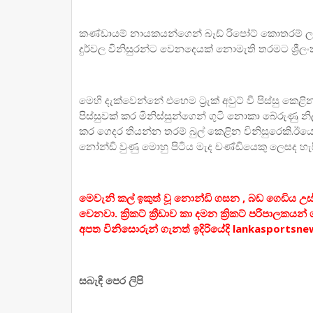
කණ්ඩායම් නායකයන්ගෙන් බෑඩ් රිපෝට් කොතරම් ලැබ
දුර්වල විනිසුරන්ට වෙනදෙයක් නොමැති තරමට ශ්‍රීලංකා ක්
මෙහි දැක්වෙන්නේ එහෙම ට්‍රැක් අවුට් වී පිස්සු ක
පිස්සුවක් කර මිනිස්සුන්ගෙන් ගුටි නොකා බේරුණු න
කර ගෙදර තියන්න තරම් බුල් කෙළින විනිසුරෙකි.ඊයෙ 
නෝන්ඩි වුණු මොහු පිටිය මැද චණ්ඩියෙකු ලෙසද හ
මෙවැනි කල් ඉකුත් වූ නොන්ඩි ගසන , බඩ ගෙඩිය උස්ස
වෙනවා. ක්‍රිකට් ක්‍රීඩාව කා දමන ක්‍රිකට් පරිපාලක
අපත විනිසොරුන් ගැනත් ඉදිරියේදි lankasportsne
සබැඳි පෙර ලිපි