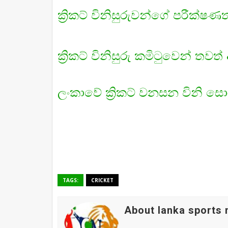
ක්‍රිකට් විනිසුරුවන්ගේ පරීක
ක්‍රිකට් විනිසුරු කමිටුවෙන් තව
ලංකාවේ ක්‍රිකට් වනසන විනි සොර
TAGS:
CRICKET
About lanka sports