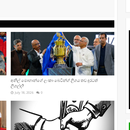
අනිල් මොහාන්ගේ ලංකා බෙටින්ග් ලීගය තව දුරටත්
ලීගල්ද?
July 18, 2026
0