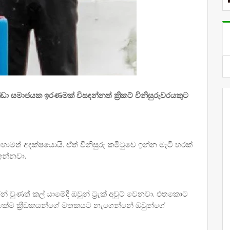
 ක්‍රීඩා සමාජයක ඉරණමක් විසඳන්නත් ක්‍රිකට් විනිසුරුවරයකුට
ොහොමත් අදක්ෂයොයි. ඒත් විනිසුරු කමිටුවෙ ඉන්න මැටි හරක්
 ඉන්නවා.
 වුණත් කල් යාමේදී ඔවුන් ට්‍රැක් අවුට් වෙනවා. එතකොට
ෙකේම ක්‍රීඩකයන්ගේ මතකයට නැගෙන්නේ ඔවුන්ගේ