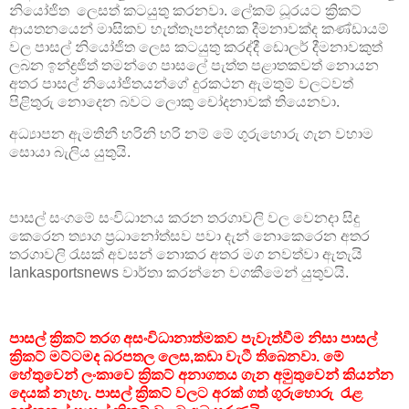
නියෝජිත ලෙසත් කටයුතු කරනවා. ලේකම් ධූරයට ක්‍රිකට්
ආයතනයෙන් මාසිකව හැත්තෑපන්දහක දීමනාවක්ද කණ්ඩායම්
වල පාසල් නියෝජිත ලෙස කටයුතු කරද්දී ඩොලර් දීමනාවකුත්
ලබන ඉන්ද්‍රජිත් තමන්ගෙ පාසලේ පැත්ත පළාතකවත් නොයන
අතර පාසල් නියෝජිතයන්ගේ දුරකථන ඇමතුම් වලටවත්
පිළිතුරු නොදෙන බවට ලොකු චෝදනාවක් තියෙනවා.
අධ්‍යාපන ඇමතිනී හරිනි හරි නම් මේ ගුරුහොරු ගැන වහාම
සොයා බැලිය යුතුයි.
පාසල් සංගමේ සංවිධානය කරන තරගාවලි වල වෙනදා සිදු
කෙරෙන ත්‍යාග ප්‍රධානෝත්සව පවා දැන් නොකෙරෙන අතර
තරගාවලි රැසක් අවසන් නොකර අතර මග නවත්වා ඇතැයි
lankasportsnews වාර්තා කරන්නෙ වගකීමෙන් යුතුවයි.
පාසල් ක්‍රිකට් තරග අසංවිධානාත්මකව පැවැත්වීම නිසා පාසල්
ක්‍රිකට් මට්ටමද බරපතල ලෙස,කඩා වැටී තිබෙනවා. මේ
හේතුවෙන් ලංකාවෙ ක්‍රිකට් අනාගතය ගැන අමුතුවෙන් කියන්න
දෙයක් නැහැ. පාසල් ක්‍රිකට් වලට අරක් ගත් ගුරුහොරු රැළ