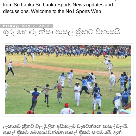
from Sri Lanka.Sri Lanka Sports News updates and
discussions. Welcome to the No1 Sports Web
Friday, May 2, 2025
ගුරු හොරු නිසා පාසල් ක්‍රිකට් විනාසයි
ලංකාවේ ක්‍රිකට් වල මූලික අඩිතාලම වැටෙන්නෙ පාසල් වලයි.
පාසල් ක්‍රිකට් මෙහෙයවන්නෙ පාසල් ක්‍රිකට් සංගමයයි. දැන්