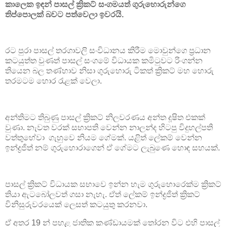
කාලෙක ඉඳන් පාසල් ක්‍රිකට් සංගමයත් ගුරුහොරුන්ගෙ
තිප්පොලක් බවට පත්වෙලා ඉවරයි.
රට පුරා පාසල් තරගාවලි සංවිධානය කිරීම මොවුන්ගෙ ප්‍රධාන
කටයුත්ත වුණත් පාසල් සංගමේ විධායක කමිටුවට රිංගන්න
තියෙන බල තණ්හාව නිසා ගුරුහොරු ටිකත් ක්‍රිකට් මහ හොරු
තරමටම හොර රැළක් වෙලා.
අන්තිමට තිබුණු පාසල් ක්‍රිකට් නිලවරණය අන්ත දූෂිත එකක්
වුණා. නැවත වරක් සභාපති වෙන්න නාලන්ද හිටපු විදුහල්පති
වත්තුහේවා ගැහුවෙ නියම ගේමක්. යළිත් ලේකම් වෙන්න
ඉන්ද්‍රජිත් නම් ගුරුහොරාගෙන් ඒ ගේමට ලැබුණෙ හොඳ සහයක්.
පාසල් ක්‍රිකට් විධායක සභාවෙ ඉන්න හැම ගුරුහොරෙක්ම ක්‍රිකට්
තියා ඇටබෝලවත් ගසා නැහැ. ඒත් ලේකම් ඉන්ද්‍රජිත් ක්‍රිකට්
විනිසුරුවරයෙක් ලෙසත් කටයුතු කරනවා.
ඒ අතර 19 න් පහළ ජාතික කණ්ඩායමක් තෝරන විට එහි පාසල්