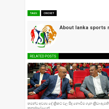
TAGS:
CRICKET
About lanka sports
RELATED POSTS
තමන්ට අවශ්‍ය දේ ක්‍රිකට් වල සිදු නොවීම ගැන ක්‍රීඩා ඇමති
කනස්සල්ලෙන්