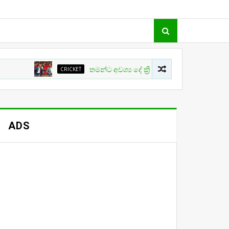
CRICKET
තමන්ට අවශ්‍ය දේ ක්‍රිකට් වල සිදු නොවීම ගැන ක්‍රීඩා ඇමති
ADS