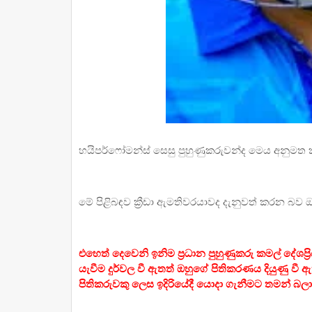
හයිපර්ෆෝමන්ස් සෙසු පුහුණුකරුවන්ද මෙය අනුමත
මේ පිළිබඳව ක්‍රීඩා ඇමතිවරයාවද දැනුවත් කරන බව ඔව
එහෙත් දෙවෙනි ඉනිම ප්‍රධාන පුහුණුකරු කමල් දේශප්
යැවීම දුර්වල වී ඇතත් ඔහුගේ පිතිකරණය දියුණු වී ඇ
පිතිකරුවකු ලෙස ඉදිරියේදී යොදා ගැනීමට තමන් බ