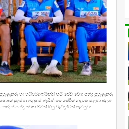
ුහුණුකරු හා හයිපර්ෆෝමන්ස් හයි පේඩ් වේග පන්දු පුහුණුකරු
ොඳම සුදුස්සා අනුහස් බැවින් මේ තේරීම් නැවත සළකා බලන
ොඳින් පන්දු යවන බවත් ඔහු වැඩිදුරටත් පැවසුවා.