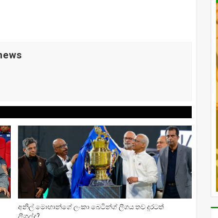
 news
අනිල් මොහාන්ගේ ලංකා බෙටින්ග් ලීගය තව දුරටත්
ලීගල්ද?