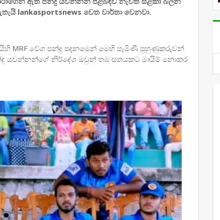
ෝරාගෙන ඇති පන්දු යවන්නන් පිළිබඳව නැවත සළකා බලන
ලා ඇතැයි lankasportsnews වෙත වාර්තා වෙනවා.
ිහි MRF වේග පන්දු පදනමෙන් මෙහි පැමිණි පුහුණුකරුවන්
 පන්දු යවන්නන්ගේ නිර්දේශ ඔවුන් තඹ සතයකට මායිම් නොකර