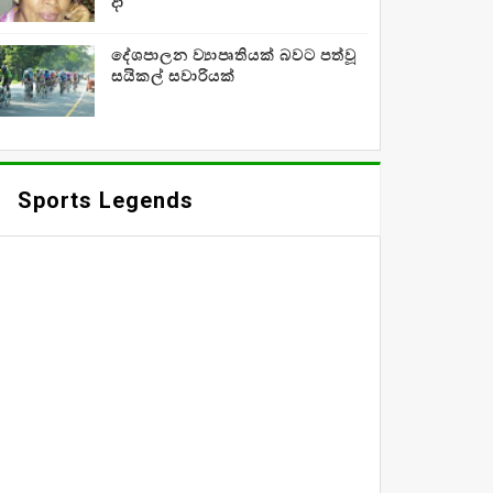
දා
දේශපාලන ව්‍යාපෘතියක් බවට පත්වූ
සයිකල් සවාරියක්
Sports Legends