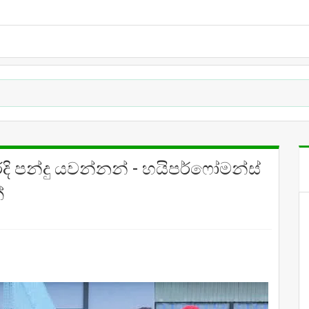
ි පන්දු යවන්නන් - හයිපර්ෆෝමන්ස්
්