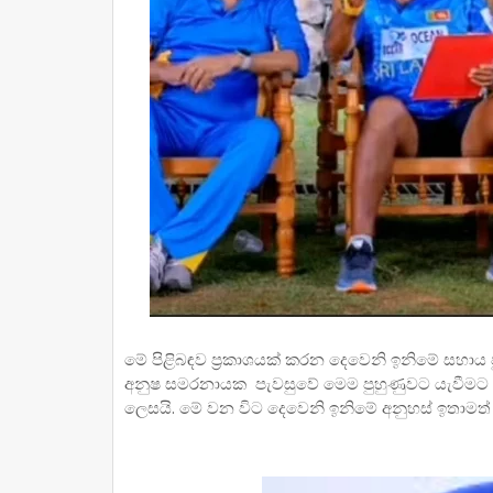
මේ පිළිබඳව ප්‍රකාශයක් කරන දෙවෙනි ඉනිමේ සහාය ප
අනුෂ සමරනායක පැවසුවේ මෙම පුහුණුවට යැවීමට හ
ලෙසයි. මේ වන විට දෙවෙනි ඉනිමේ අනුහස් ඉතාමත් හ