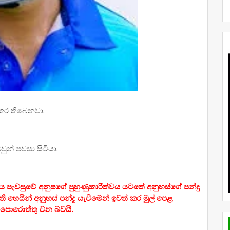
 කර තිබෙනවා.
ුන් පවසා සිටියා.
‍රිය පැවසුවේ අනුෂගේ පුහුණුකාරිත්වය යටතේ අනුහස්ගේ පන්දු
ති හෙයින් අනුහස් පන්දු යැවීමෙන් ඉවත් කර මුල් පෙළ
ලාපොරොත්තු වන බවයි.