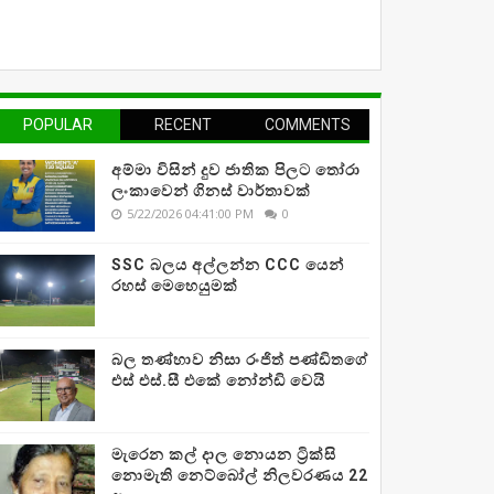
POPULAR
RECENT
COMMENTS
අම්මා විසින් දුව ජාතික පිලට තෝරා
ලංකාවෙන් ගිනස් වාර්තාවක්
5/22/2026 04:41:00 PM
0
SSC බලය අල්ලන්න CCC යෙන්
රහස් මෙහෙයුමක්
බල තණ්හාව නිසා රංජිත් පණ්ඩිතගේ
එස් එස්.සී එකේ නෝන්ඩි වෙයි
මැරෙන කල් දාල නොයන ට්‍රික්සි
නොමැති නෙට්බෝල් නිලවරණය 22