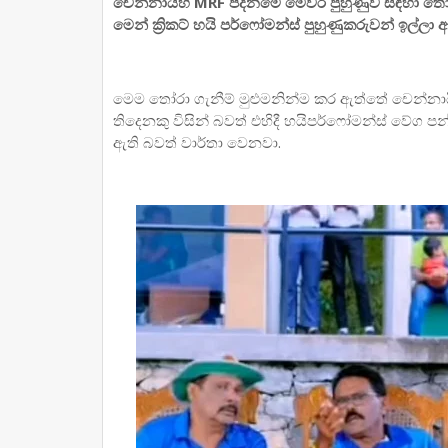
චෙන්නායිහි MRF පදනමේ මෙවර පුහුණුව සඳහා ත
මෙන් ක්‍රිකට් හයි පර්ෆෝමන්ස් පුහුණුකරුවන් ඉල්
මෙම තෝරා ගැනීම් මුළුමනින්ම කර ඇත්තේ චෙන්නාය
තිදෙනකු විසින් බවත් එහිදී හයිපර්ෆෝමන්ස් වේග
ඇති බවත් වාර්තා වෙනවා.