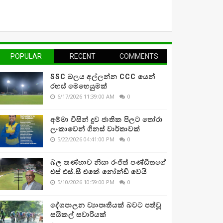
POPULAR
RECENT
COMMENTS
SSC බලය අල්ලන්න CCC යෙන්
රහස් මෙහෙයුමක්
6/17/2026 11:39:00 AM
0
අම්මා විසින් දුව ජාතික පිලට තෝරා
ලංකාවෙන් ගිනස් වාර්තාවක්
5/22/2026 04:41:00 PM
0
බල තණ්හාව නිසා රංජිත් පණ්ඩිතගේ
එස් එස්.සී එකේ නෝන්ඩි වෙයි
5/10/2026 10:59:00 PM
0
දේශපාලන ව්‍යාපෘතියක් බවට පත්වූ
සයිකල් සවාරියක්