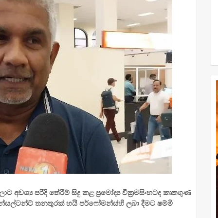
වශ්‍ය පරිදි තේරීම් සිදු කළ ප්‍රමෝද්‍ය වික්‍රමසිංහටද කෘතගුණ
සල්ටන්ට් තනතුරක් හයි පර්ෆෝමන්ස්හි ලබා දීමට ෂම්මි