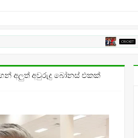
CRICKET
තමන්ට අවශ
ෙන් අලුත් අවුරුදු බෝනස් එකක්