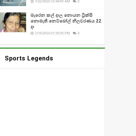
1/22/2026 12:44:00 AM
0
මැරෙන කල් දාල නොයන ට්‍රික්සි
නොමැති නෙට්බෝල් නිලවරණය 22
දා
1/19/2026 01:59:00 PM
0
Sports Legends