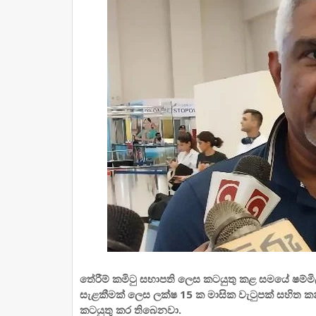
තේරීම් කමිටු සභාපති ලෙස කටයුතු කළ සමයේ ෂම්මිලාට අ
සැළකීමක් ලෙස ලක්ෂ 15 ක මාසික වැටුපක් සහිත කන්
කටයුතු කර තිබෙනවා.