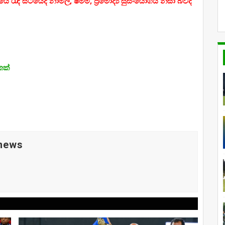
ඳී සිටියේද නාමල්, ෂම්මි, ප්‍රමෝද්‍ය සුසංයෝගය නිසා බවද
කක්
 news