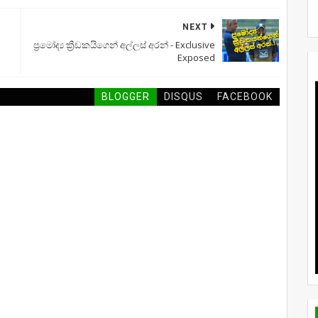
NEXT
ප්‍රමෝද්‍ය ක්‍රීඩකයිගෙන් අල්ලස් අරන් - Exclusive
Exposed
BLOGGER
DISQUS
FACEBOOK