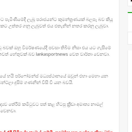
වට පැමිණීමේදී ලැබූ පරාජයන්ට කුමන්ත්‍රණයක් බලපෑ බව කියූ
් කට උත්තර ගනු ලැබුවත් එය එතැනින් නතර කරනු ලැබුවා.
ූ බවක් ඔහු විමර්ෂණයේදී පවසා තිබීම නිසා එය යට ගැසීමේ
රට තවත් හේතුවක් බව lankasportnews වෙත වාර්තා වෙනවා.
ණයේ හයි පර්ෆෝමන්ස් මධ්‍යස්ථානයේ ඔවුන් එහා මෙහා යන
ට්ලා දුසිම් ගණනින් විසි වී යන බවයි.
‍යව තේරීම් කමිටුවට පත් කළ හිටපු ක්‍රීඩා අමාත්‍ය නාමල්
ා වෙනවා.