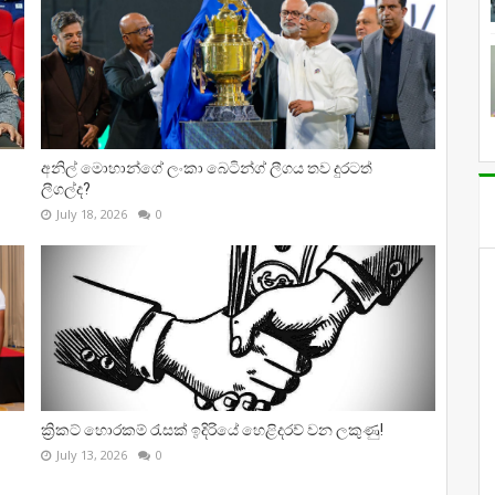
අනිල් මොහාන්ගේ ලංකා බෙටින්ග් ලීගය තව දුරටත්
ලීගල්ද?
July 18, 2026
0
ක්‍රිකට් හොරකම් රැසක් ඉදිරියේ හෙළිදරව් වන ලකුණු!
July 13, 2026
0