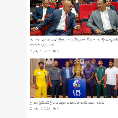
තමන්ට අවශ්‍ය දේ ක්‍රිකට් වල සිදු නොවීම ගැන ක්‍රීඩා ඇමති
කනස්සල්ලෙන්
July 23, 2026
0
ලංකා ප්‍රිමියර් ලීගය පුදන කොටම කාපි යකා වෙයි
July 17, 2026
0