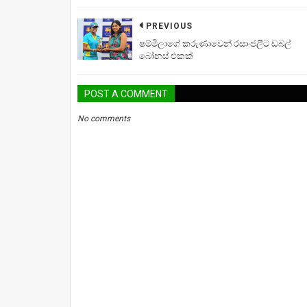
PREVIOUS
ෂම්මිලාගේ කරුණාවෙන් රසාංජලීට ඩබල්
බෝනස් එකක්
POST A COMMENT
No comments