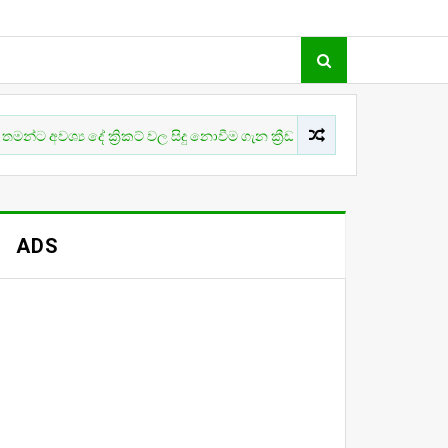
්‍ය දේ ක්‍රිකට් වල සිදු නොවීම ගැන ක්‍රීඩා ඇමති කනස්සල්ලෙන්
ADS