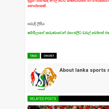
දසුන් ශානකද ෆේල් වෙවී කණ්ඩායමේ හා නායකත්වයේ රැ
නොරහසක්.
සබැඳි ලිපිය
ෂම්මිලාගේ කරුණාවෙන් රසාංජලීට ඩබල් බෝනස් එ
TAGS:
CRICKET
About lanka sports
RELATED POSTS