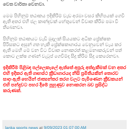
වෙත වාර්තා වෙනවා.
මෙම පිහිනුම් තඨාකය ඉදිකිරීම් වැඩ අරඹා වසර කිහිපයක් ගෙවී
ඇති අතර එහි ජල කාන්දුවක් හේතුවෙන් විවෘත කිරීම පමා වී
තිබෙනවා.
පිහිනුම් තඨාකයට වැඩි මුදලක් සියයකට අධික ප්‍රේක්ෂක
පිරිසකට අසුන් ගත හැකි ප්‍රේක්ෂකාගාරය වෙනුවෙන් වැය කර
ඇති මෙහි මේ වන විට විවෘත නොකරත් කළමනාකරුවන් පත්
කොට ලක්ෂ ගණන් වැටුප් ගෙවීම්ද සිදු කිරීම සිදු කෙරෙනවා.
ඉදිකිරීම් පිළිබඳ පල්ලෙකැලේ ඇත්තේ අපූරු අත්දැකීමක් වන අතර
එහි ඉදිකර ඇති ගෘහස්ථ ක්‍රීඩාගාරයද නිසි ප්‍රමිතියකින් තොරව
සාදා ඇති හෙයින් ජාත්‍යන්තර තරග වලට පැමිණෙන ක්‍රීඩකයන්
එහි පන්දුවට පහර දීමේ පුහුණුව නොකරන බව ප්‍රසිද්ධ
කරුණක්.
lanka sports news
at
9/09/2023 01:07:00 AM