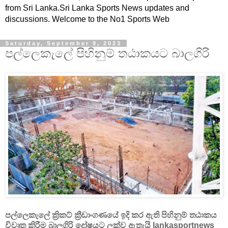
from Sri Lanka.Sri Lanka Sports News updates and
discussions. Welcome to the No1 Sports Web
Saturday, September 9, 2023
පල්ලෙකැලේ පිහිනුම් තඨාකයට බාලගිරි
පල්ලෙකැලේ ක්‍රිකට් ක්‍රීඩාංගණයේ ඉදි කර ඇති පිහිනුම් තඨාකය
විවෘත කිරීම බාලගිරි දෝෂයට ලක්ව ඇතැයි lankasportnews