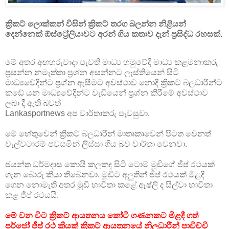
ක්‍රිකට් ලොක්කන් විසින් ක්‍රිකට් තරග බලන්න නිළියන්
දෙන්නෙක් ඕස්ට්‍රේලියාවට අරන් ගිය කතාව දැන් ප්‍රසිද්ධ රහසක්.
මේ අතර අඟහරුවාදා පැවති මාධ්‍ය හමුවේදී මාධ්‍ය කළමනාකරු
ප්‍රසන්න නමැත්තා ප්‍රශ්න අසන්නට ලෑස්තියෙන් සිටි
මාධ්‍යවේදීන්ට ප්‍රශ්න ඇසීමට අවස්ථාව නොදී ක්‍රිකට් බලධාරීන්ට
කඩේ යන මාධ්‍යවේදීන්ට වැඩියෙන් ප්‍රශ්න කිරීමේ අවස්ථාව
ලබා දී ඇති බවත්
Lankasportnews අප වාර්තාකරු පැවසුවා.
මේ හේතුවෙන් ක්‍රිකට් බලධාරීන් මාතෘකාවෙන් පිටත වෙනත්
වැල්වටාරම් පවසමින් ලිස්සා ගිය බව වාර්තා වෙනවා.
ජයන්ත ධර්මදාස කොයි කලකද සිටි ටොම් මූඩිගේ ජීප් රථයක්
ගැන බොරු කියා තිබෙනවා. මූඩිට අලුතින් ජීප් රථයක් මිළදී
ගෙන නොමැති අතර මූඩි භාවිතා කළේ ඈෂ්ලි ද සිල්වා භාවිතා
කළ ජීප් රථයයි.
මේ වන විට ක්‍රිකට් ආයතනය කෝටි ගණනකට මිළදී ගත්
පර්ජෝ ජීප් රථ කීයක් ක්‍රිකට් ආයතනයේ නිලධාරීන් පාවිච්චි