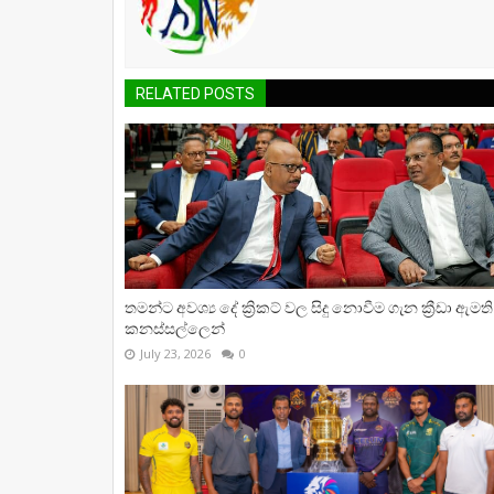
RELATED POSTS
තමන්ට අවශ්‍ය දේ ක්‍රිකට් වල සිදු නොවීම ගැන ක්‍රීඩා ඇමති
කනස්සල්ලෙන්
July 23, 2026
0