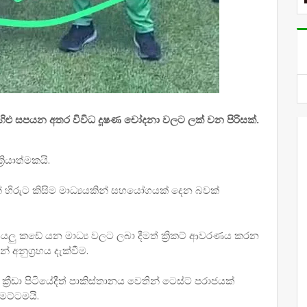
හිළු සපයන අතර විවිධ දූෂණ චෝදනා වලට ලක් වන පිරිසක්.
රියාත්මකයි.
න් හිරුට කිසිම මාධ්‍යයකින් සහයෝගයක් දෙන බවක්
ියලු කඩේ යන මාධ්‍ය වලට ලබා දීමත් ක්‍රිකට් ආවරණය කරන
 අනුග්‍රහය දැක්වීම.
ක්‍රීඩා පිටියේදීත් පාකිස්තානය වෙතින් ටෙස්ට් පරාජයක්
මට්ටමයි.