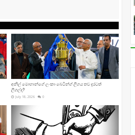
අනිල් මොහාන්ගේ ලංකා බෙටින්ග් ලීගය තව දුරටත්
ලීගල්ද?
July 18, 2026
0