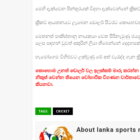
මෙහි දැක්වෙන පින්තූරයක් විදහා දැක්වෙන්නේ ක්‍
ක්‍රිකට් ආයතනයට ලැබෙන ඩොලර් පිටරට කොහෙවත්
මෙතනත් පාකිස්තානු නායකයා වෙත පිරිනැමුණු ජයග
ලෙස සඳහන් වුවත් අකුරින් ලියා තිබෙන්නේ දෙදහසක
හැමෝගෙම විහිළුවට ලක්වුණු මේ අත් වැරැද්ද ගැන ක
කොහොම උනත් ඩොලර් වල ඉලක්කම් මාරු කරන්න අපේ
නිකුත් වෙන්න තියෙන වෝහාරික විගණන වාර්තාවෙ
කියනවා.
TAGS:
CRICKET
About lanka sports