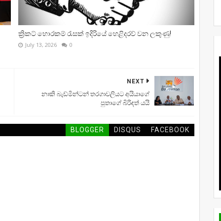
ක්‍රිකට් හොරකම් රැසක් ඉදිරියේ හෙළිදරව් වන ලකුණු!
July 13, 2026
0
NEXT
නාකි බැඩ්මින්ටන් තරගාවලියට අයියාගේ
පුතාගේ බිරිඳත් යයි
BLOGGER
DISQUS
FACEBOOK