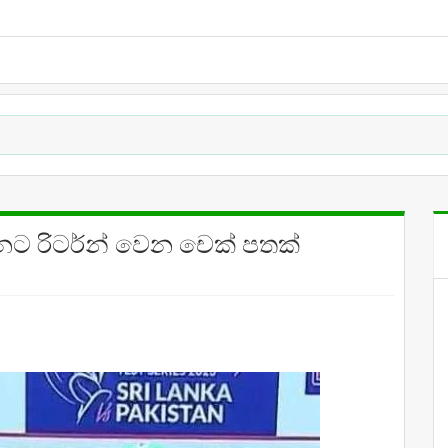
නෙට රිටර්න් වෙන චෙක් පතක්