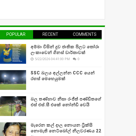
POPULAR
RECENT
COMMENTS
අම්මා විසින් දුව ජාතික පිලට තෝරා
ලංකාවෙන් ගිනස් වාර්තාවක්
5/22/2026 04:41:00 PM
0
SSC බලය අල්ලන්න CCC යෙන්
රහස් මෙහෙයුමක්
බල තණ්හාව නිසා රංජිත් පණ්ඩිතගේ
එස් එස්.සී එකේ නෝන්ඩි වෙයි
මැරෙන කල් දාල නොයන ට්‍රික්සි
නොමැති නෙට්බෝල් නිලවරණය 22