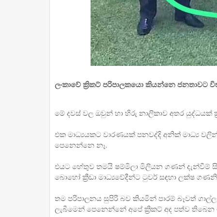
ලංකාවේ ක්‍රිකට් පරිපාලකයො කියන්නෙ ජනතාවට වි
මේ දවස් වල ඔවුන් හා හිරු නාලිකාව අතර යුද්ධයක් ක්‍
එක මාධ්‍යයකට වාරණයක් පනවද්දි අනික් මාධ්‍ය වලි
පෙනෙන්නෙ නෑ.
එයට හේතුව තමයි ෂම්මිලා මිලියන ගණන් දැන්වීම් ස
බොහෝ ක්‍රීඩා මාධ්‍යවේදීන්ට ටුවර් සඳහා ලක්ෂ ගණනින්
තම පරිපාලනය සුපිරි බව කියමින් පාරම් බෑවත් ගාල්ල 
ලැබීමෙන් පෙනෙන්නේ අපේ ක්‍රිකට් අද පත්ව තිබෙන 