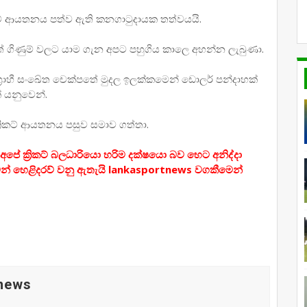
රිකට් ආයතනය පත්ව ඇති කනගාටුදායක තත්වයයි.
 ගිණුම් වලට යාම ගැන අපට පහුගිය කාලෙ අහන්න ලැබුණා.
්‍රාහී සංඛේත චෙක්පතේ මුදල ඉලක්කමෙන් ඩොලර් පන්දාහක්
් යනුවෙන්.
්‍රිකට් ආයතනය පසුව සමාව ගත්තා.
 ක්‍රිකට් බලධාරියො හරිම දක්ෂයො බව හෙට අනිද්දා
න් හෙළිදරව් වනු ඇතැයි lankasportnews වගකීමෙන්
 news