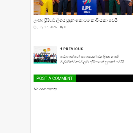
ලංකා ප්‍රිමියර් ලීගය පුදන කොටම කාපි යකා වෙයි
July 17, 2026
0
PREVIOUS
රොහාන්ගේ සහායෙන් චන්ද්‍රිකා නාකි
බැඩ්මින්ටන් වලට අයියාගේ පුතාත් යවයි
POST A COMMENT
No comments