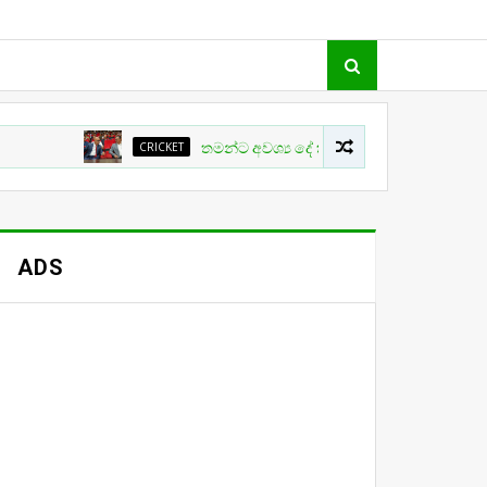
CRICKET
තමන්ට අවශ්‍ය දේ ක්‍රිකට් වල සිදු නොවීම ගැන ක්‍රීඩා 
ADS