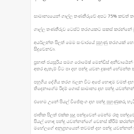
සාමාන්‍යයෙන් ගාල්ල තණතීරුවේ අපට 75% කවත් ත
ගාල්ල තණතීරුව ටෙස්ට් තරගයකට සකස් කරන්නේ මු
අයර්ලන්ත පිලත් මෙම සංචාරයේ පුහුණු තරගයක් හෝ
සිදුවෙනවා.
ප්‍රභාත් ජයසූරිය සමග රොමේෂ් මෙන්ඩිස් අනිවාර්‍ය
අතර ඇතැම් විට පා දඟ පන්දු යවන දුෂාන් හේමන්ත ත
පහුගිය දේශීය තරග බලන විට අපේ හොඳම වමත් දඟ පන්ද
තිදෙනාගේම රිදම් ගොස් සාමාන්‍ය දඟ පන්දු යවන්න
එහෙම උනේ පියල් විජේතුංග දඟ පන්දු පුහුණුකරු හැටි
ජාතික පිලත් එක්ක සුදු පන්දුවෙන් මෙන්ම රතු පන
පියල් හොඳ පන්දු යවන්නන්ගේ වෙනස් කිරීම් කරන්නට 
මහේලගේ අනුග්‍රහයෙන් තවමත් දඟ පන්දු යවන්නන් 