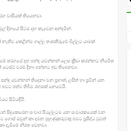
රග වාසියක් තියෙනවා.
ල් දිනයේ සිටම දඟ කැවෙන අන්දමින්.
 නැතිව කෙළින්ම ගාල්ල තණතීරුවේ බිල්ලට යාමක්
ෙන් මේ තරගයේ දඟ පන්දු යවන්නන් ලෙස ක්‍රීඩා කරන්නට නියමිත
් ටෙස්ට් වරම් දිනා ගන්නට ඉඩ තිබෙනවා.
ු යවන්නන් තිදෙනා වන ප්‍රභාත්, ලසිත් හා ප්‍රවීන් යන
න් බවට පත්ව තිබීම රහසක් නෙවෙයි.
යට සිටියදීයි.
්දුවෙන් සිදුකෙරෙන සංචාර සියල්ලටම යන සංචාරකයෙක් වන
ගොස් ඔවුන් කා දමන පුහුණුකරුවකු බවට ප්‍රසිද්ධ වුවත්
කා දැමීමේ නිරත වෙනවා.