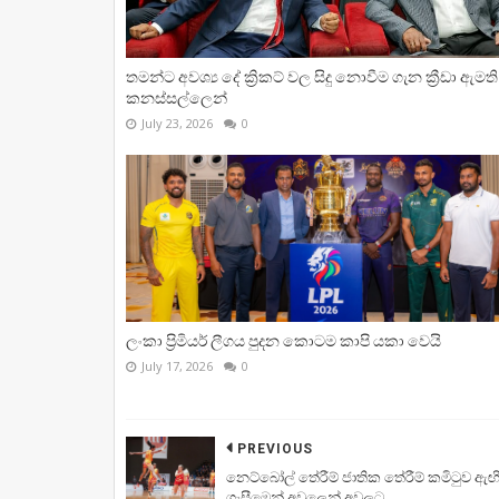
තමන්ට අවශ්‍ය දේ ක්‍රිකට් වල සිදු නොවීම ගැන ක්‍රීඩා ඇමති
කනස්සල්ලෙන්
July 23, 2026
0
ලංකා ප්‍රිමියර් ලීගය පුදන කොටම කාපි යකා වෙයි
July 17, 2026
0
PREVIOUS
නෙට්බෝල් තේරීම් ජාතික තේරීම් කමිටුව ඇඟි
ගැසීමෙන් අවුලෙන් අවුලට