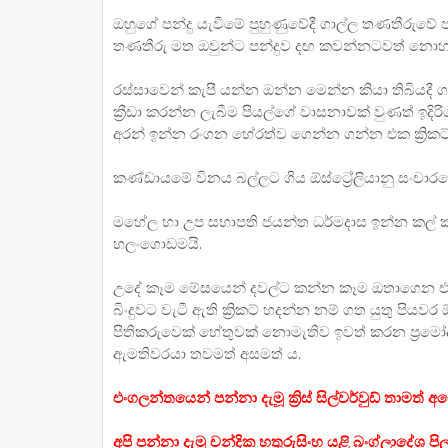
ඔහුගේ පන්දු යැවීමේ පුහුණුවේදී ගාල්ල තණතීරුවේ
තණතීරු මත ඔවුන්ට පන්දුව දඟ කවන්නටවත් නොහැකි
රස්සාවෙන් කැපී යන්න ඔන්න මෙන්න කියා තිබියදී ග
ක්‍රීඩා කරන්න ලැබීම පියල්ගේ වාසනාවක් වුණත් ඉද
අරන් ඉන්න රංගන හේරත්ව ගෙන්න ගන්න එක ක්‍රිකට්
කණ්ඩායමේ විනය බල්ලට ගිය ඕස්ට්‍රේලියානු සංචා
මහේල හා උප සභාපති ජයන්ත ධර්මදාස ඉන්න කල්
හලංගොඩමයි.
උදේ කෑම මේසයෙන් දවල්ට කන්න කෑම ඔතාගෙන 
බිංදුවට වැටී ඇති ක්‍රිකට් හදන්න නම් ගත යුතු පියව
පිතිකරුවෙක් හේතුවක් නොමැතිව ඉවත් කරන ප්‍රමෝද්‍ය වික
ඇමතිවරයා තවමත් අසමත් ය.
එංගලන්තයෙන් පන්නා දැමූ ක්‍රිස් සිල්වර්වුඩ් තාමත් අප
අපි පන්නා දැමූ චන්දික හතුරුසිංහ යළි බංග්ලාදේශ පිල