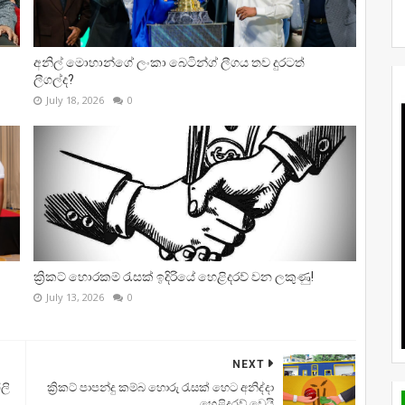
අනිල් මොහාන්ගේ ලංකා බෙටින්ග් ලීගය තව දුරටත්
ලීගල්ද?
July 18, 2026
0
ක්‍රිකට් හොරකම් රැසක් ඉදිරියේ හෙළිදරව් වන ලකුණු!
July 13, 2026
0
NEXT
ලි
ක්‍රිකට් පාපන්දු කම්බ හොරු රැසක් හෙට අනිද්දා
හෙළිදරව් වෙයි