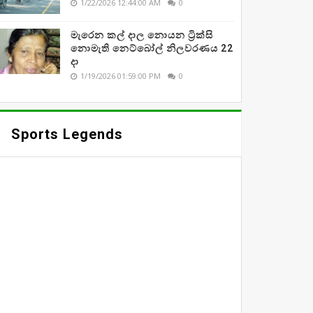
1/22/2026 12:44:00 AM
0
මැරෙන කල් දාල නොයන ට්‍රික්සි
නොමැති නෙට්බෝල් නිලවරණය 22
දා
1/19/2026 01:59:00 PM
0
Sports Legends