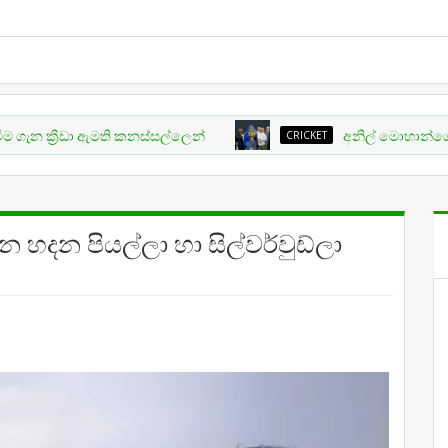
‍රීඩා ඇමති කනස්සල්ලෙන්
CRICKET
අනිල් මොහාන්ගේ ලංකා බෙටින
හදන පියල්ලා හා සිල්වර්වුඩ්ලා