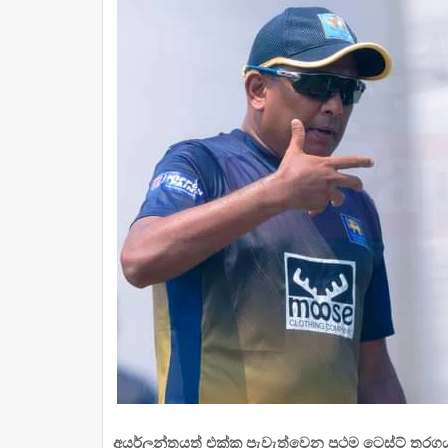
අයර්ලන්තයත් එක්ක පැවැත්වෙන ප්‍රථම ටෙස්ට් තරගය 