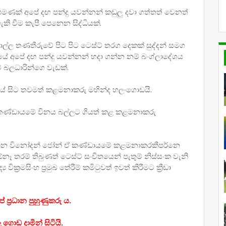
 පමණක් අපේ දඟ පන්දු යවන්නන් කඩුලු දවා ගත්තත් වෙනත්
 වීම කැපී පෙනෙන සිද්ධියක්.
ාල්ල තණතීරුවේ පිට පිට ටෙස්ට් තරග දෙකක් සුද්දන් සමග
ිරියේ අපේ දඟ පන්දු යවන්නන් හදා ගන්න නම් බංග්ලාදේශය
 බලධාරින්ගෙ වැඩක්.
රයේ සිට තවමත් කළමනාකරු මහින්ද හලංගොඩයි.
 කණ්ඩායමේ විනය බල්ලට ගියත් කළ කළමනාකරු
එන විනෝදන් ජෝන් ඒ කණ්ඩායමේ කළමනාකරකීපර්නෙ
ර ඕනෑ තරම් තිබුණත් ටෙස්ට් සංචිතයෙන් පැතුම් නිස්සංක වැනි
්‍රමසිංහ ප්‍රමුඛ තේරීම් කමිටුවත් ඉවත් කිරීමට ක්‍රීඩා
ේ ප්‍රධාන පුහුණුකරු ය.
 ගොඩ දාමින් සිටියි.