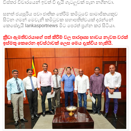
විස්තර විචාරයෙන් ඉවත් වී දැයි ගැටලුවක් පැන නගිනවා.
සනත් ජයසූරිය පවා ජාතික තේරීම් කමිටුවේ සාමාජිකයකුව
සිට්න ගමන් මෙවැනි කමිටුවක සභාපතිත්වයක් දරන්නේ
කෙසේදැයි lankasportnews මීට පෙරත් ප්‍රශ්න කර සිටියා.
ක්‍රීඩා ඇමතිවරයාගේ පත් කිරීම් වල පාරදෘශ්‍ය භාවය නැවත වරක්
ඉස්මතු කෙරෙන අවස්ථාවක් ලෙස මෙය දැක්විය හැකියි.