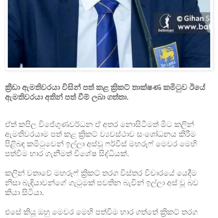
ක්‍රීඩා ඇමතිවරයා විසින් පත් කළ ක්‍රිකට් තාක්ෂණ කමිටුව ඊයේ
ඇමතිවරයා අතින් පත් වීම් ලබා ගත්තා.
ඒත් කපිල විජේගුණවර්ධන ඒ අතර නොසිටීමත් මීට කලින්
ඇමතිවරයාම පත් කළ ක්‍රිකට් ව්‍යවස්ථාව සංශෝධනය කිරීම
පිළිබඳ කමිටුවෙන් ඉල්ලා අස්වූ ෆර්වීස් මහරූෆ් මෙවර මෙහි
පත්වීම භාර ගැනීමත් විශේෂ සිද්ධියක්.
කලින් වතාවේ මහරූෆ් ක්‍රිකට් තරග විස්තර විචාරයේ යෙදීම
නිසා බැඳියාවන්ගේ ගැටුමක් පවතින බැවින් ඉල්ලා අස් වූ බව
කියා සිටියා.
එසේ කියූ ඔහු මෙවර මෙහි පත්වීම භාර ගත්තේ ක්‍රිකට් තරග