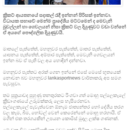
ක්‍රිකට් ආයතනයේ සදාකල් රැඳී ඉන්නන් පිරිසක් ඉන්නවා.
විධායක සභාවේ මෙන්ම ප්‍රාදේශීය මට්ටමෙන් ද මෙවැනි
බූවල්ලන් හා ගෙවලයන් නිසා ක්‍රිකට් වල දියුණුවට වඩා වන්නේ
ඒ අයගේ පෞද්ගලික දියුණුවයි.
මාතලේ පැත්තේත්, මහනුවර පැත්තේත්, මාතර පැත්තේත්,
යාපනය පැත්තේත්, අම්පාර පැත්තේත්, මෙවැනි ගෙවලයන්
ඉන්න බව ඒ පැති වල අය හොඳින් දන්නවා.
මහනුවර පැත්තට අරක් ගෙන ඉන්නේ එසේ මෙසේ භූතයෙක්
නොවන බව මහනුවර lankasportnews වාර්තාකරු අප සමග
පැවසුවා.
තම පුත්‍රයාවද පුහුණු තනතුරකට රිංගවා ගත් මොහු පල්ලෙකැලේ
ක්‍රීඩාංගණයේ උරුමක්කරු ලෙස හැසිරෙනවා.
පල්ලෙකැලේ පැවැත්වෙන ඕනෑම ජාත්‍යන්තර හෝ දේශීය තරග
වල කෑම, බීම, හෝටල් වෙන් කෙරෙන්නේ මොහු හරහායි. ඒ
මගින් එක තරගයකින් උපයන කොමිස් මුදල ලක්ෂ ගණනක්.