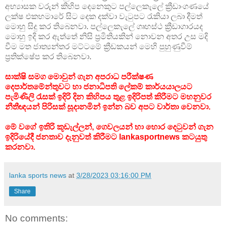
අභ්‍යාසක වරුන් කිහිප දෙනෙකුට පල්ලෙකැලේ ක්‍රීඩාංගණයේ
ලක්ෂ එකහමාරේ සිට දෙක දක්වා වැටුපට රැකියා ලබා දීමත්
මොහු සිදු කර තිබෙනවා. පල්ලෙකැලේ ගෘහස්ථ ක්‍රීඩාගාරයද
මොහු ඉදි කර ඇත්තේ නිසි ප්‍රමිතියකින් නොවන අතර උස මදි
වීම මත ජාත්‍යන්තර මට්ටමේ ක්‍රීඩකයන් මෙහි පුහුණුවීම්
ප්‍රතික්ෂේප කර තිබෙනවා.
සාක්ෂි සමග මොවුන් ගැන අපරාධ පරීක්ෂණ
දෙපාර්තමේන්තුවට හා ජනාධිපති ලේකම් කාර්යයාලයට
පැමිණිලි රැසක් ඉදිරි දින කිහිපය තුළ ඉදිරිපත් කිරීමට මහනුවර
නීතීඥයන් පිරිසක් සූදානමින් ඉන්න බව අපට වාර්තා වෙනවා.
මේ වගේ ඉතිරි කූඩැල්ලන්, ගෙවලයන් හා හොර දෙටුවන් ගැන
ඉදිරියේදී ජනතාව දැනුවත් කිරීමට lankasportnews කටයුතු
කරනවා.
lanka sports news
at
3/28/2023 03:16:00 PM
Share
No comments: