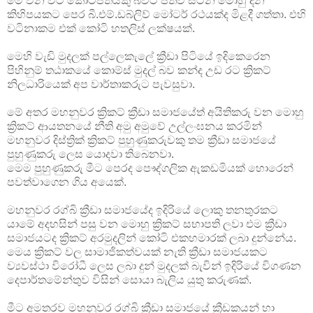
මේ වන විට කෝටිපතියකු බවට පත්ව සිටින මොහු දින
කිහිපයකට පෙර බී.එම්.ඩබ්ලිව් මෝටර් රථයක්ද මිළදී ගත්තා. එහි
වටිනාකම එක් කෝටි හතලිස් ලක්ෂයක්.
මෙහි වැඩි මුදලක් පල්ලෙකැලේ ක්‍රීඩා පිටියේ ඉදිකෙරෙන
පිහිනුම් තඨාකයේ කොම්ස් මුදල් බව කන්ද උඩ රට ක්‍රිකට්
නිලධාරියෙක් අප වාර්තාකරුට පැවසුවා.
මේ අතර මහනුවර ක්‍රිකට් ක්‍රීඩා සමාජයේත් අයිතිකරු වන මොහු
ක්‍රිකට් ආයතනයේ නීති අමු අමුවේ උල්ලංඝනය කරමින්
මහනුවර දිස්ත්‍රික් ක්‍රිකට් පුහුණුකරුවකු තම ක්‍රීඩා සමාජයේ
පුහුණුකරු ලෙස යොදවා තිබෙනවා.
මෙම පුහුණුකරු මීට පෙරද පෞද්ගලික ඇකඩමියක් හොරෙන්
පවත්වාගෙන ගිය අයෙක්.
මහනුවර රග්බි ක්‍රීඩා සමාජයේද ඉදිරියේ ලොකු තනතුරකට
යාමේ අදහසින් පසු වන මොහු ක්‍රිකට් සභාපති ලවා එම ක්‍රීඩා
සමාජයටද ක්‍රිකට් අරමුදලින් කෝටි එකහමාරක් ලබා දුන්නේය.
මෙය ක්‍රිකට් වල සාමාජිකත්වයක් නැති ක්‍රීඩා සමාජයකට
ව්‍යවස්ථා විරෝධී ලෙස ලබා දුන් මුදලක් බැවින් ඉදිරියේ විගණන
දෙපාර්තමේන්තුව විසින් සොයා බැලිය යුතු කරුණක්.
මීට අමතරව මහනුවර රග්බි ක්‍රීඩා සමාජයේ ක්‍රීඩකයන් හා