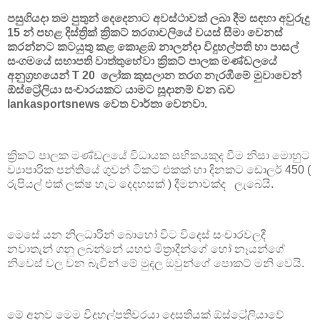
පසුගියදා තම පුතුන් දෙදෙනාට අවස්ථාවක් ලබා දීම සඳහා අවුරුදු
15 න් පහළ දිස්ත්‍රික් ක්‍රිකට් තරගාවලියේ වයස් සීමා වෙනස්
කරන්නට කටයුතු කළ කොළඹ නාලන්දා විදුහල්පති හා පාසල්
සංගමයේ සභාපති වාත්තුහේවා ක්‍රිකට් පාලක මණ්ඩලයේ
අනුග්‍රහයෙන් T 20 ලෝක කුසලාන තරග නැරඹීමේ මුවාවෙන්
ඕස්ට්‍රේලියා සංචාරයකට යාමට සූදානම් වන බව
lankasportsnews වෙත වාර්තා වෙනවා.
ක්‍රිකට් පාලක මණ්ඩලයේ විධායක සභිකයකුද වීම නිසා මොහුට
ව්‍යාපාරික පන්තියේ ගුවන් ටිකට් එකක් හා දිනකට ඩොලර් 450 (
රුපියල් එක් ලක්ෂ හැට දෙදහසක් ) දීමනාවක්ද ලැබෙයි.
මෙසේ යන නිලධාරින් බොහෝ විට විදෙස් සංචාරවලදී
නවාතැන් ගනු ලබන්නේ යහළු මිත්‍රාදීන්ගේ හෝ නෑයන්ගේ
නිවෙස් වල වන බැවින් මේ මුදල ඔවුන්ගේ පොකට් මනි වෙයි.
මේ අනුව මෙම විදුහල්පතිවරයා දෙසතියක් ඕස්ට්‍රේලියාවේ