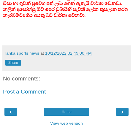
වීසා හා ගුවන් ප්‍රවේශ පත් ලබා ගෙන ඇතැයි වාර්තා වෙනවා.
නලින් අපෝන්සු මීට පෙර ඩුබායිහි පැවති ලෝක කුසලාන තරග
නැරඹීමටද ගිය අයකු බව වාර්තා වෙනවා.
lanka sports news
at
10/12/2022 02:49:00 PM
Share
No comments:
Post a Comment
‹
›
Home
View web version