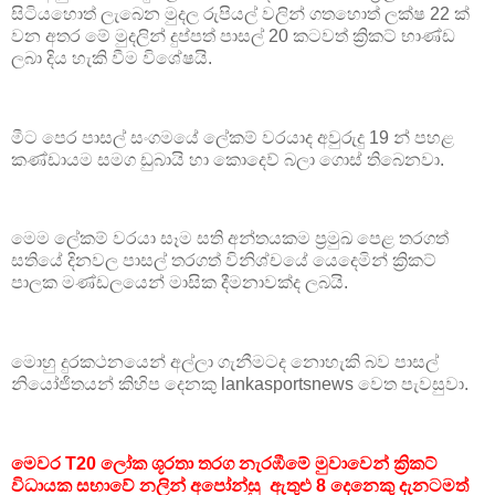
සිටියහොත් ලැබෙන මුදල රුපියල් වලින් ගතහොත් ලක්ෂ 22 ක්
වන අතර මේ මුදලින් දුප්පත් පාසල් 20 කටවත් ක්‍රිකට් භාණ්ඩ
ලබා දිය හැකි වීම විශේෂයි.
මීට පෙර පාසල් සංගමයේ ලේකම් වරයාද අවුරුදු 19 න් පහළ
කණ්ඩායම සමග ඩුබායි හා කොදෙව් බලා ගොස් තිබෙනවා.
මෙම ලේකම් වරයා සෑම සති අන්තයකම ප්‍රමුඛ පෙළ තරගත්
සතියේ දිනවල පාසල් තරගත් විනිශ්චයේ යෙදෙමින් ක්‍රිකට්
පාලක මණ්ඩලයෙන් මාසික දීමනාවක්ද ලබයි.
මොහු දුරකථනයෙන් අල්ලා ගැනීමටද නොහැකි බව පාසල්
නියෝජිතයන් කිහිප දෙනකු lankasportsnews වෙත පැවසුවා.
මෙවර T20 ලෝක ශූරතා තරග නැරඹීමේ මුවාවෙන් ක්‍රිකට්
විධායක සභාවේ නලින් අපෝන්සු ඇතුළු 8 දෙනෙකු දැනටමත්