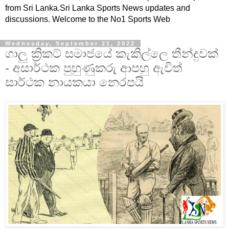
from Sri Lanka.Sri Lanka Sports News updates and
discussions. Welcome to the No1 Sports Web
Wednesday, September 21, 2022
ගාලු ක්‍රිකට් සමාජයේ කැකිල්ලෙ තීන්දුවක්
- අසාර්ථක පුහුණුකරු ආපහු ඇවිත්
සාර්ථක නායකයා නෙරපයි