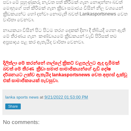
පවා මේ පුහුණුකරු නැවත පත් කිරීමක් ගැන නොදන්නා බවත්
මොහුගේ පත් කිරීමක් ගැන ක්‍රීඩා සමාජය විසින් නිල වශයෙන්
ක්‍රීඩකයන්ට හෝ දන්වා නොමැති බවත් Lankasportsnews වෙත
වාර්තා වෙනවා.
නායකයා විසින් පිට පිටම තරග දෙකක් දිනා දී තිබියදී ගෙන ඇති
මේ තීරණය ගැන කණ්ඩායමේ ක්‍රීඩකයන් වැඩි පිරිසක් තම
අප්‍රසාදය පළ කර ඇතැයිද වාර්තා වෙනවා.
දිලිත්ලා මේ කරන්නේ ගාල්ලේ ක්‍රිකට් වළපල්ලට ඇද දැමීමක්
බවත් මේ තීරණ ක්‍රීඩා සමාජ සාමාජිකයන්ගේ දැඩි දෝෂ
දර්ශනයට ලක්ව ඇතැයිද lankasportsnews වෙත අදහස් දැක්වූ
එක් සාමාජිකයෙක් පැවසුවා.
lanka sports news
at
9/21/2022 01:53:00 PM
Share
No comments: