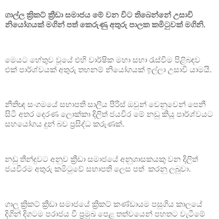
ගාල්ල ක්‍රිකට් ක්‍රීඩා සමාජය මේ වන විට තිබෙන්නේ උසාවි
නියෝගයක් මගින් පත් කෙරුණු අතුරු පාලක කමිටුවක් මගිනි.
මෙයට හේතුව වූයේ එහි වාර්ෂික මහා සභා රැස්වීම පිළිබඳව
එක් පාර්ශ්වයක් අතුරු තහනම් නියෝගයක් ඉල්ලා උසාවි යාමයි.
නීතිඥ සංගමයේ සභාපති සාලිය පීරිස් ඔවුන් වෙනුවෙන් පෙනී
සිටි අතර දෙරණ ලොක්කා දිලිත් ජයවීර මේ නඩු කියූ පාර්ශ්වයට
සහයෝගය දුන් බව ප්‍රසිද්ධ කරුණක්.
නඩු තීන්දුවට අනුව ක්‍රීඩා සමාජයේ අනුශාසකයකු වන දිලිත්
ජයවීරම අතුරු කමිටුවේ සභාපති ලෙස පත් කරනු ලබුවා.
ගාලු ක්‍රිකට් ක්‍රීඩා සමාජයේ ක්‍රිකට් කණ්ඩායම පසුගිය කාලයේ
දිගින් දිගටම පරාජය වී ප්‍රමුඛ පෙළ තත්වයෙන් පහතට වැටීමේ