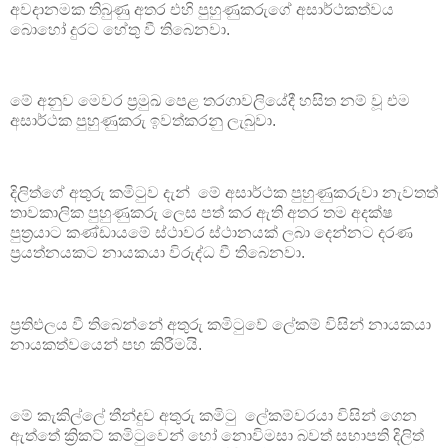
අවදානමක තිබුණු අතර එහි පුහුණුකරුගේ අසාර්ථකත්වය
බොහෝ දුරට හේතු වී තිබෙනවා.
මේ අනුව මෙවර ප්‍රමුඛ පෙළ තරගාවලියේදී හසිත නම් වූ එම
අසාර්ථක පුහුණුකරු ඉවත්කරනු ලැබුවා.
දිලිත්ගේ අතුරු කමිටුව දැන් මේ අසාර්ථක පුහුණුකරුවා නැවතත්
තාවකාලික පුහුණුකරු ලෙස පත් කර ඇති අතර තම අදක්ෂ
පුත්‍රයාට කණ්ඩායමේ ස්ථාවර ස්ථානයක් ලබා දෙන්නට දරණ
ප්‍රයත්නයකට නායකයා විරුද්ධ වී තිබෙනවා.
ප්‍රතිඵලය වී තිබෙන්නේ අතුරු කමිටුවේ ලේකම් විසින් නායකයා
නායකත්වයෙන් පහ කිරීමයි.
මේ කැකිල්ලේ තීන්දුව අතුරු කමිටු ලේකම්වරයා විසින් ගෙන
ඇත්තේ ක්‍රිකට් කමිටුවෙන් හෝ නොවිමසා බවත් සභාපති දිලිත්