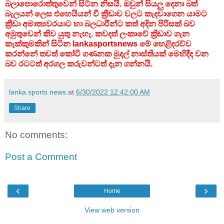
බලාපොරොත්තුවෙන් සිට්න නිසයි. ඔවුන් සියලු දෙනා බත්
බැලයන් ලෙස එහෙයියන් වී ක්‍රීඩාව වලට කැදවාගෙන යාමට
ක්‍රීඩා අමාත්‍යවරයාට හා බලධාරීන්ට කත් අදින පිරිසක් බව
අමුතුවෙන් කිව යුතු නැහැ. කවදත් ලංකාවේ ක්‍රීඩාව ගැන
කැක්කුමකින් සිටින lankasportsnews මේ හෙළිදරව්ව
කරන්නේ තවත් කෝටි ගණනක මුදල් නාස්තියක් මෙහිදීද වන
බව රටටත් අරගල කරුවන්ටත් දැන ගන්නයි.
lanka sports news
at
6/30/2022 12:42:00 AM
Share
No comments:
Post a Comment
‹
›
Home
View web version