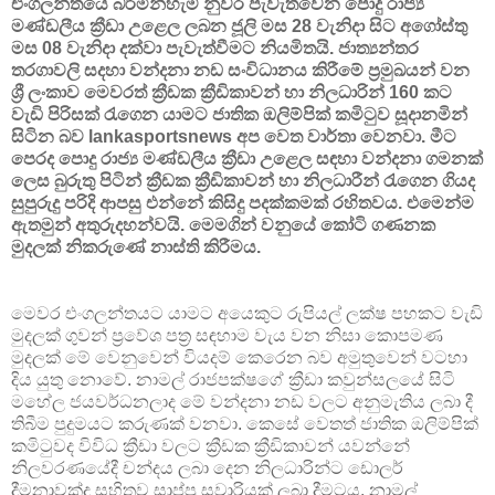
එංගලන්තයේ බර්මින්හැම් නුවර පැවැත්වෙන පොදු රාජ්‍ය
මණ්ඩලීය ක්‍රීඩා උළෙල ලබන ජූලි මස 28 වැනිදා සිට අගෝස්තු
මස 08 වැනිදා දක්වා පැවැත්වීමට නියමිතයි. ජාත්‍යන්තර
තරගාවලි සදහා වන්දනා නඩ සංවිධානය කිරීමේ ප්‍රමුඛයන් වන
ශ්‍රී ලංකාව මෙවරත් ක්‍රීඩක ක්‍රීඩිකාවන් හා නිලධාරින් 160 කට
වැඩි පිරිසක් රැගෙන යාමට ජාතික ඔලිම්පික් කමිටුව සූදානමින්
සිටින බව lankasportsnews අප වෙත වාර්තා වෙනවා. මීට
පෙරද පොදු රාජ්‍ය මණ්ඩලීය ක්‍රීඩා උළෙල සඳහා වන්දනා ගමනක්
ලෙස බුරුතු පිටින් ක්‍රීඩක ක්‍රීඩිකාවන් හා නිලධාරීන් රැගෙන ගියද
සුපුරුදු පරිදි ආපසු එන්නේ කිසිදු පදක්කමක් රහිතවය. එමෙන්ම
ඇතමුන් අතුරුදහන්වයි. මෙමගින් වනුයේ කෝටි ගණනක
මුදලක් නිකරුණේ නාස්ති කිරීමය.
මෙවර එංගලන්තයට යාමට අයෙකුට රුපියල් ලක්ෂ පහකට වැඩි
මුදලක් ගුවන් ප්‍රවේශ පත්‍ර සඳහාම වැය වන නිසා කොපමණ
මුදලක් මේ වෙනුවෙන් වියදම් කෙරෙන බව අමුතුවෙන් වටහා
දිය යුතු නොවේ. නාමල් රාජපක්ෂගේ ක්‍රීඩා කවුන්සලයේ සිටි
මහේල ජයවර්ධනලාද මේ වන්දනා නඩ වලට අනුමැතිය ලබා දී
තිබීම පුදුමයට කරුණක් වනවා. කෙසේ වෙතත් ජාතික ඔලිම්පික්
කමිටුවද විවිධ ක්‍රීඩා වලට ක්‍රීඩක ක්‍රීඩිකාවන් යවන්නේ
නිලවරණයේදී චන්දය ලබා දෙන නිලධාරින්ට ඩොලර්
දීමනාවක්ද සහිතව සාප්පු සවාරියක් ලබා දීමටය. නාමල්