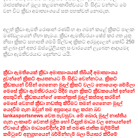
රාජපක්ෂගේ මූල්‍ය කළමනාකාරිත්වයට පිං සිද්ධ වන්නට මේ
වන විට ක්‍රීඩා අමාත්‍යාංශයේ සත පහක්වත් නොමැත.
අලුත් ක්‍රීඩා ඇමති රොෂාන් රණසිංහ ආ ගමන් කළේ ක්‍රිකට් පාලක
මණ්ඩලයෙන් හිඟා කෑමය. ක්‍රීඩා ඇමතිවරයා ෂේප් කර ගත යුතු
නිසා ක්‍රිකට් සභාපති ශම්මි සිල්වාද ක්‍රිකට් අරමුදලෙන් කෝටි 250
ක් ලබා දුන් අතර ඕස්ට්‍රේලියානු සංචාරයෙන් ලැබෙන ආදායමද
ක්‍රීඩා ඇමතිවරයාට දෙන්නට යයි.
ක්‍රීඩා ඇමතියෙක් ක්‍රීඩා අමාත්‍යාංශයක් තිබියදී අමාත්‍යාංශය
දුවන්නේ ක්‍රිකට් ආයතනයට පිං සිද්ධ වෙන්නටය. ක්‍රිකට්
ක්‍රීඩකයන් විසින් ගෙනෙන මුදල් ක්‍රිකට් වලට නොයොදා ශම්මිලා
මෙසේ ක්‍රීඩා ඇමතිවරයාට පිදීම ගැන ක්‍රිකට් ක්‍රීඩකයෝත් ඉන්නේ
අසතුටිනි. ක්‍රීඩකයන්ගේ කොන්ත්‍රාත් මුදල් කප්පාදු කරමින්
මෙසේ වෙනත් ක්‍රීඩා නඩත්තු කිරීමට තමන් ගෙනෙන මුදල්
යෙදවීම ගැන ඔවුන් තම අප්‍රසාදය පළ කරන බව
lankasportsnews වෙත පැවසුවා. මේ බොරු මුදල් නාස්තිය
ගැන ලංකාවේ වෙනත් මුද්‍රිත හෝ විද්‍යුත් මාධ්‍ය වල නොයන්නේ
ඒවායේ ක්‍රීඩා මාධ්‍යවේදීන්ද 20 ක් පමණ ජාතික ඔලිම්පික්
කමිටුවේ අනුග්‍රහයෙන් බර්මින්හැම් බලා පියාසර කිරීමේ