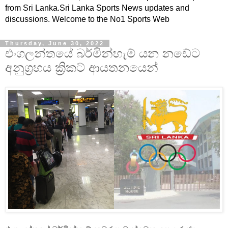
from Sri Lanka.Sri Lanka Sports News updates and
discussions. Welcome to the No1 Sports Web
Thursday, June 30, 2022
එංගලන්තයේ බර්මින්හැම් යන නඩේට
අනුග්‍රහය ක්‍රිකට් ආයතනයෙන්