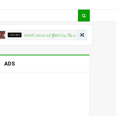
KET
තමන්ට අවශ්‍ය දේ ක්‍රිකට් වල සිදු නොවීම ගැන ක්‍රීඩා ඇමති කනස්සල්ලෙ
ADS