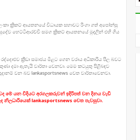
 ලංකා ක්‍රිකට් ආයතනයේ විධායක සභාවට රිංගා ගත් අපෝන්සු
දේව හෙට්ටිආරච්චි සමග ක්‍රිකට් ආයතනයේ මුදලින් එහි ගිය
 රද්දොළුව ක්‍රීඩා සමාජය මිළට ගෙන වරාය අධිකාරිය පිල බවට
ුණා දමා ඇතැයි වාර්තා වෙනවා. මෙම කටයුතු පිළිබඳව
් සූදානම් වන බව lankasportsnews වෙත වාර්තාවෙනවා.
ෙහිවද මේ යන විදියට අරගලකරුවන් ඉදිරිපත් වන දිනය වැඩි
 නිලධාරියෙක් lankasportsnews වෙත පැවසුවා.