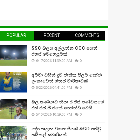
POPULAR
RECENT
COMMENTS
SSC බලය අල්ලන්න CCC යෙන්
රහස් මෙහෙයුමක්
6/17/2026 11:39:00 AM
0
අම්මා විසින් දුව ජාතික පිලට තෝරා
ලංකාවෙන් ගිනස් වාර්තාවක්
5/22/2026 04:41:00 PM
0
බල තණ්හාව නිසා රංජිත් පණ්ඩිතගේ
එස් එස්.සී එකේ නෝන්ඩි වෙයි
5/10/2026 10:59:00 PM
0
දේශපාලන ව්‍යාපෘතියක් බවට පත්වූ
සයිකල් සවාරියක්