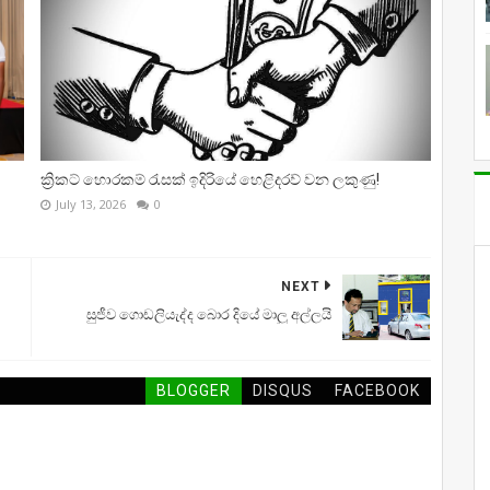
ක්‍රිකට් හොරකම් රැසක් ඉදිරියේ හෙළිදරව් වන ලකුණු!
July 13, 2026
0
NEXT
සුජීව ගොඩලියැද්ද බොර දියේ මාලු අල්ලයි
BLOGGER
DISQUS
FACEBOOK