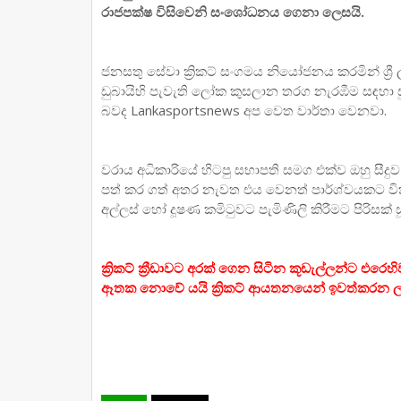
රාජපක්ෂ විසිවෙනි සංශෝධනය ගෙනා ලෙසයි.
ජනසතු සේවා ක්‍රිකට් සංගමය නියෝජනය කරමින් ශ්‍රී
ඩුබායිහි පැවැති ලෝක කුසලාන තරග නැරඹීම සඳහා සු
බවද Lankasportsnews අප වෙත වාර්තා වෙනවා.
වරාය අධිකාරියේ හිටපු සභාපති සමග එක්ව ඔහු සීදුව
පත් කර ගත් අතර නැවත එය වෙනත් පාර්ශ්වයකට වික
අල්ලස් හෝ දූෂණ කමිටුවට පැමිණිලි කිරීමට පිරිසක
ක්‍රිකට් ක්‍රීඩාවට අරක් ගෙන සිටින කූඩැල්ලන්ට එර
ඈතක නොවේ යයි ක්‍රිකට් ආයතනයෙන් ඉවත්කරන ලද