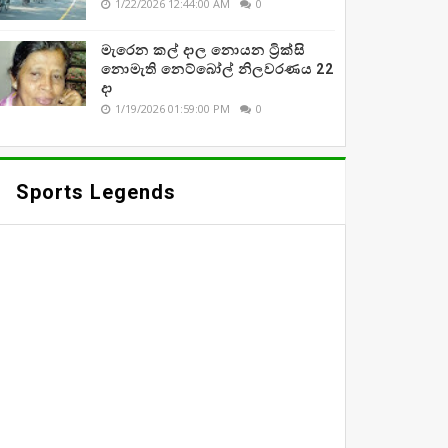
1/22/2026 12:44:00 AM
0
මැරෙන කල් දාල නොයන ට්‍රික්සි
නොමැති නෙට්බෝල් නිලවරණය 22
දා
1/19/2026 01:59:00 PM
0
Sports Legends