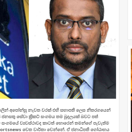
ී නලින් අපෝන්සු නැවත වරක් එහි සභාපති ලෙස නිතරගයෙන්
ජනසතු සේවා ක්‍රිකට් සංගමය තම බූදලයක් බවට පත්
ට් සංගමයේ ව්‍යවස්ථාවද කාටත් හොරෙන් තමන්ගේ පැවැත්ම
ortsnews වෙත වාර්තා වෙන්නේ. ඒ ජනාධිපති ගෝඨාභය