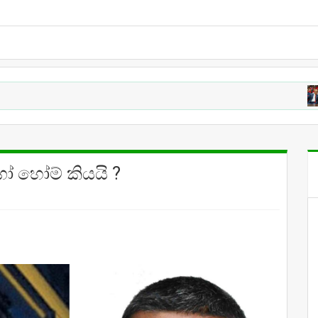
CRIC
ගෝ හෝම් කියයි ?