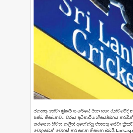
ජනසතු සේවා ක්‍රිකට් සංගමයේ මහා සභා රැස්වීමේද
පත්ව තිබෙනවා. වරාය අධිකාරිය නියෝජනය කරමින් 
කරගෙන සිටින නලින් අපෝන්සු ජනසතු සේවා ක්‍රික
වෙනුවෙන් වෙනස් කර ගෙන තිබෙන බවයි lankasp