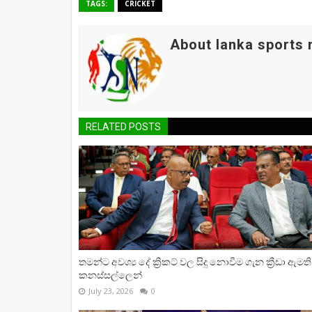
TAGS:
CRICKET
About lanka sports
RELATED POSTS
තමන්ට අවශ්‍ය දේ ක්‍රිකට් වල සිදු නොවීම ගැන ක්‍රීඩා ඇමති
කනස්සල්ලෙන්
July 23, 2026
0