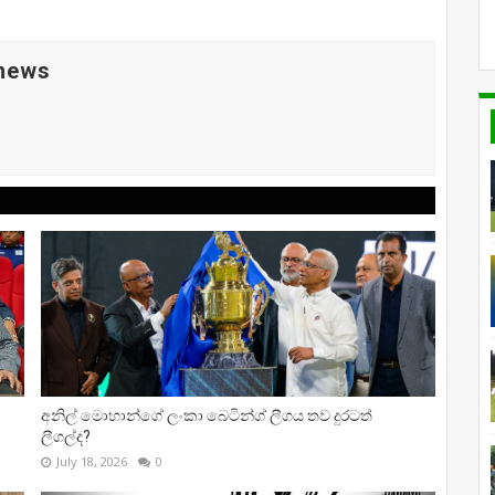
 news
අනිල් මොහාන්ගේ ලංකා බෙටින්ග් ලීගය තව දුරටත්
ලීගල්ද?
July 18, 2026
0