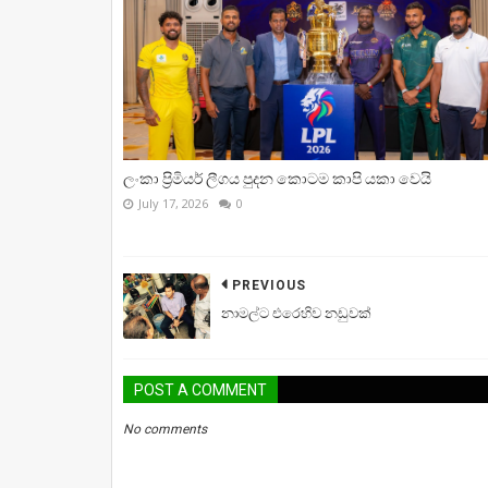
ලංකා ප්‍රිමියර් ලීගය පුදන කොටම කාපි යකා වෙයි
July 17, 2026
0
PREVIOUS
නාමල්ට එරෙහිව නඩුවක්
POST A COMMENT
No comments