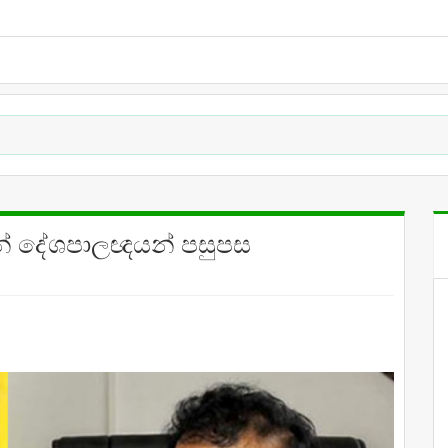
යන් දේශපාලඥයන් පසුපස