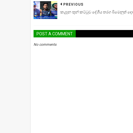
PREVIOUS
කැපුන තුන් කට්ටුව දේශීය තරග බිමෙනුත් දො
POST A COMMENT
No comments