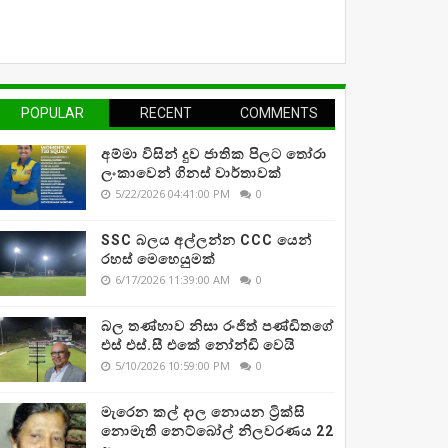
POPULAR
RECENT
COMMENTS
අම්මා විසින් දුව ජාතික පිලට තෝරා
ලංකාවෙන් ගිනස් වාර්තාවක්
5/22/2026 04:41:00 PM
0
SSC බලය අල්ලන්න CCC යෙන්
රහස් මෙහෙයුමක්
6/17/2026 11:39:00 AM
0
බල තණ්හාව නිසා රංජිත් පණ්ඩිතගේ
එස් එස්.සී එකේ නෝන්ඩි වෙයි
5/10/2026 10:59:00 PM
0
මැරෙන කල් දාල නොයන ට්‍රික්සි
නොමැති නෙට්බෝල් නිලවරණය 22