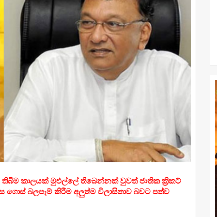
බීම කාලයක් මුළුල්ලේ තිබෙන්නක් වුවත් ජාතික ක්‍රිකට්
ගොස් බලපෑම් කිරීම අලුත්ම විලාසිතාව බවට පත්ව