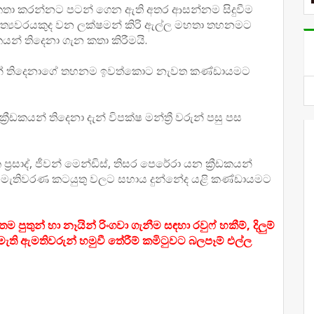
් ගැන කතා කරන්නට පටන් ගෙන ඇති අතර ආසන්නම සිදුවීම
ඩා අමාත්‍යවරයකුද වන ලක්ෂමන් කිරි ඇල්ල මහතා තහනමට
කයන් තිදෙනා ගැන කතා කිරීමයි.
 මොවුන් තිදෙනාගේ තහනම ඉවත්කොට නැවත කණ්ඩායමට
ීඩකයන් තිදෙනා දැන් විපක්ෂ මන්ත්‍රී වරුන් පසු පස
‍රසාද්, ජීවන් මෙන්ඩිස්, තිසර පෙරේරා යන ක්‍රීඩකයන්
ේ මැතිවරණ කටයුතු වලට සහාය දුන්නේද යළි කණ්ඩායමට
තුන් හා නෑයින් රිංගවා ගැනීම සඳහා රවුෆ් හකීම්, දිලුම්
මැති ඇමතිවරුන් හමුවී තේරීම් කමිටුවට බලපෑම් එල්ල