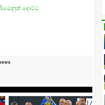
බිමෙනුත් දොට්ට
 news