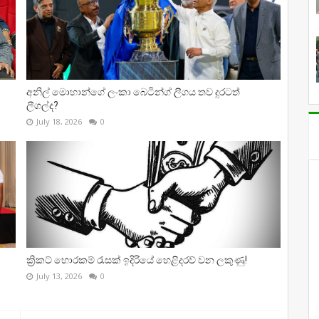
අනිල් මොහාන්ගේ ලංකා බෙටින්ග් ලීගය තව දුරටත්
ලීගල්ද?
July 18, 2026
0
ක්‍රිකට් හොරකම් රැසක් ඉදිරියේ හෙළිදරව් වන ලකුණු!
July 13, 2026
0