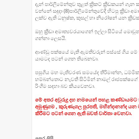
දැන් පාර්ලිමේන්තුව තුළත් ක්‍රිකට් ක්‍රීඩකයන
වන්නේ සඳුදා (8)පාර්ලිමේන්තුවේදී හිටපු ක්‍රී
ලක්ව ඇති ධනුෂ්ක, කුසල් හා නිරෝෂන් යන ක්‍රීඩ
ඔහු ක්‍රීඩා අමාත්‍යවරයාගෙන් ඉල්ලා සිටියේ
ගන්නා ලෙසයි.
ආණ්ඩු පක්ෂයේ මැති ඇමතිවරුන් පස්සේ ගිය මේ ක්‍ර
යාමටද පටන් ගෙන තිබෙනවා.
පසුගිය මහ මැතිවරණ සමයේද තිරිමාන්න, ධම්මික ප්
හම්බන්තොට නැවතී සිටිමින් නාමල් රාජපක්ෂග
රිංගීම සඳහා බව කියවෙනවා.
මේ අතර අවුරුදු දහ නමයෙන් පහළ කණ්ඩායමට තම පු
අමුණුගම , කුරුණෑගල පුරපති, මහින්දානන්ද යන 
කිරීමට පටන් ගෙන ඇති බවත් වාර්තා වෙනවා.
පෙර ලිපි