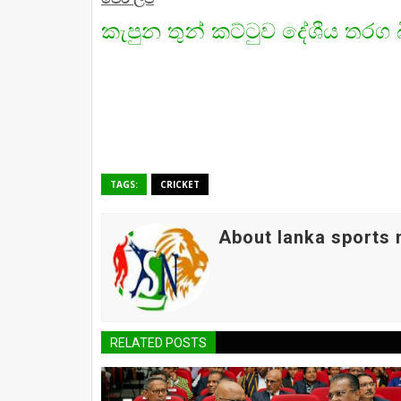
කැපුන තුන් කට්ටුව දේශීය තරග 
TAGS:
CRICKET
About lanka sports
RELATED POSTS