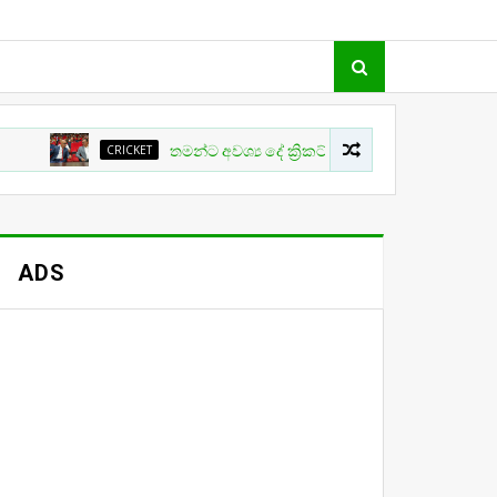
CRICKET
තමන්ට අවශ්‍ය දේ ක්‍රිකට් වල සිදු නොවීම ගැන ක්‍රීඩා ඇමති 
ADS