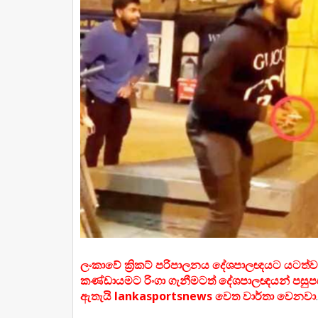
ලංකාවේ ක්‍රිකට් පරිපාලනය දේශපාලඥයට යටත්ව ති
කණ්ඩායමට රිංගා ගැනීමටත් දේශපාලඥයන් පසුපස 
ඇතැයි lankasportsnews වෙත වාර්තා වෙනවා
.