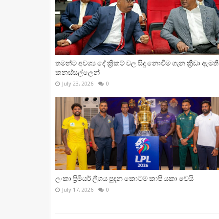
තමන්ට අවශ්‍ය දේ ක්‍රිකට් වල සිදු නොවීම ගැන ක්‍රීඩා ඇමති
කනස්සල්ලෙන්
July 23, 2026
0
ලංකා ප්‍රිමියර් ලීගය පුදන කොටම කාපි යකා වෙයි
July 17, 2026
0