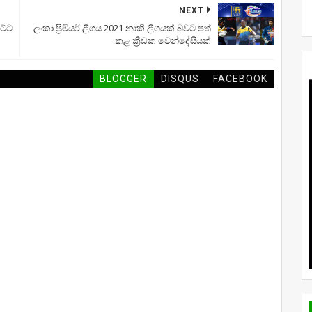
NEXT
ට්ට
ලංකා ප්‍රිමියර් ලීගය 2021 නාකි ලීගයක් බවට පත්
කළ ක්‍රීඩක වෙන්දේසියක්
BLOGGER
DISQUS
FACEBOOK