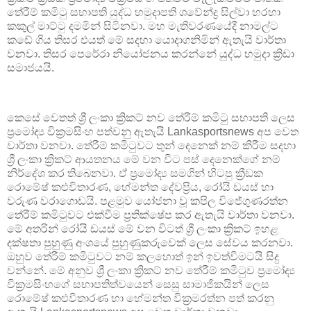
තේරීම් කමිටු සභාපති යුද්ධ හමුදාපති ශවේන්ද්‍ර සිල්වා හරහා
කකුල් මාට්ටු දමමින් සිටිනවා. මහ මැතිවරණයේදී නාමල්ට
කඩේ ගිය තිසර එයත් මේ සදහා යොදාගනිමින් ඇතැයි වාර්තා
වනවා. තිසර පෙරේරා නියෝජනය කරන්නේ යුද්ධ හමුදා ක්‍රිඩා
සමාජයයි.
කෙසේ වෙතත් ශ්‍රී ලංකා ක්‍රිකට් නව තේරීම් කමිටු සභාපති ලෙස
ප්‍රමෝද්‍ය වික්‍රමසිංහ පත්වනු ඇතැයි Lankasportsnews අප වෙත
වාර්තා වනවා. තේරීම් කමිටුවට තුන් දෙනෙක් නම් කිරීම සදහා
ශ්‍රී ලංකා ක්‍රිකට් ආයතනය මේ වන විට පස් දෙනෙක්ගේ නම්
නිර්දේශ කර තිබෙනවා. ඒ ප්‍රමෝද්‍ය සමගින් හිටපු ක්‍රීඩක
රොමේෂ් කළුවිතාරණ, හේමන්ත දේවප්‍රිය, රෝයි ඩයස් හා
වරුණ වරාගොඩයි. පළමුව යෝජනා වූ කපිල විජේගුණරත්න
තේරීම් කමිටුවට එක්වීම ප්‍රතික්ෂේප කර ඇතැයි වාර්තා වනවා.
මේ අතරින් රෝයි ඩයස් මේ වන විටත් ශ්‍රී ලංකා ක්‍රිකට් ඉහළ
දක්ෂතා පුහුණු අංශයේ පුහුණුකරුවෙක් ලෙස සේවය කරනවා.
ඔහුව තේරීම් කමිටුවට නම් කලහොත් ඉන් ඉවත්විමටයි සිදු
වන්නේ. මේ අනුව ශ්‍රී ලංකා ක්‍රිකට් නව තේරීම් කමිටුව ප්‍රමෝද්‍ය
වික්‍රමසිංහගේ සභාපතිත්වයෙන් සෙසු සාමාජිකයින් ලෙස
රොමේෂ් කළුවිතාරණ හා හේමන්ත වික්‍රමරත්න පත් කරනු