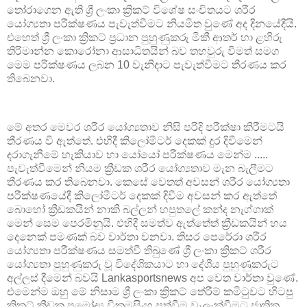
තෝරාගෙන ඇති ශ්‍රී ලංකා ක්‍රිකට් විශේෂ සංචිතයට ශරීර
යෝග්‍යතා පරීක්ෂණය පැවැත්වීමට නියමිත වුණේ අද දිනයේදීයි.
එහෙත් ශ්‍රී ලංකා ක්‍රිකට් ප්‍රධාන පුහුණුකරු මිකී ආතර් හා ළහිරු
තිරිමාන්න කොරෝනා ආසාධිතයින් බව තහවුරු වීමත් සමග
මෙම පරීක්ෂණය ලබන 10 වැනිදාට පැවැත්වීමට තීරණය කර
තිබෙනවා.
මේ අතර මෙවර ශරීර යෝග්‍යතාව නිසි පරිදි පරීක්ෂා කිරීමටයි
තීරණය වී ඇත්තේ. එහිදී කිලෝමීටර් දෙකක් දුර දිවීමෙන්
දරාගැනීමේ හැකියාව හා යෝයෝ පරීක්ෂණය මෙන්ම .....
පැවැත්වීමෙන් නියම ක්‍රීඩක ශරීර යෝග්‍යතාව මැන බැලීමට
තීරණය කර තිබෙනවා. කෙසේ වෙතත් අවසන් ශරීර යෝග්‍යතා
පරීක්ෂණයේදී කිලෝමීටර් දෙකක් දිවීම අවසන් කර ඇත්තේ
බොහෝ ක්‍රීඩකයින් නාකි බල්ලන් හපුතලේ කන්ද නැග්ගාක්
මෙන් සෙම පෙරමිනුයි. එහිදී සමත්ව ඇත්තේත් ක්‍රීඩකයින් හය
දෙනෙක් පමණක් බව වාර්තා වනවා. තිසර පෙරේරා ශරීර
යෝග්‍යතා පරීක්ෂණය සමත්වී තිබුණේ ශ්‍රී ලංකා ක්‍රිකට් ශරීර
යෝග්‍යතා පුහුණුකරු වූ විදේශිකයාට හා දේශීය පුහුණුකරුට
අල්ලස් දීමෙන් බවයි Lankasportsnews අප වෙත වාර්තා වුණේ.
එමෙන්ම ඔහු මේ නිසාම ශ්‍රී ලංකා ක්‍රිකට් තේරීම් කමිටුවට හිටපු
ක්‍රිකට් ක්‍රීඩක ප්‍රමෝද්‍ය වික්‍රමසිංහ පත්වීම වැලැක්වීමට ජාතික