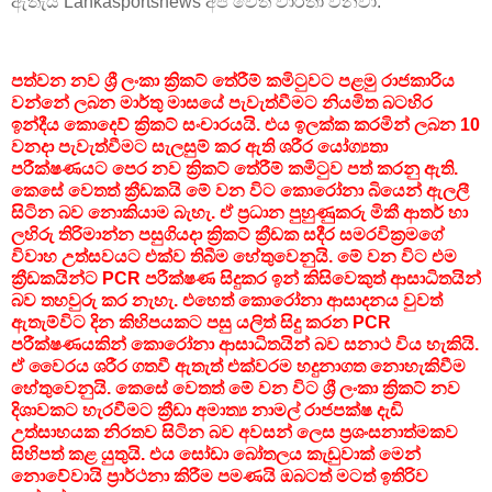
ඇතැයි Lankasportsnews අප වෙත වාර්තා වනවා.
පත්වන නව ශ්‍රී ලංකා ක්‍රිකට් තේරීම් කමිටුවට පළමු රාජකාරිය
වන්නේ ලබන මාර්තු මාසයේ පැවැත්වීමට නියමිත බටහිර
ඉන්දීය කොදෙව් ක්‍රිකට් සංචාරයයි. එය ඉලක්ක කරමින් ලබන 10
වනදා පැවැත්වීමට සැලසුම් කර ඇති ශරීර යෝග්‍යතා
පරීක්ෂණයට පෙර නව ක්‍රිකට් තේරීම් කමිටුව පත් කරනු ඇති.
කෙසේ වෙතත් ක්‍රීඩකයි මේ වන විට කොරෝනා බියෙන් ඇලලී
සිටින බව නොකියාම බැහැ. ඒ ප්‍රධාන පුහුණුකරු මිකී ආතර් හා
ලහිරු තිරිමාන්න පසුගියදා ක්‍රිකට් ක්‍රීඩක සදීර සමරවික්‍රමගේ
විවාහ උත්සවයට එක්ව තිබීම හේතුවෙනුයි. මේ වන විට එම
ක්‍රීඩකයින්ට PCR පරීක්ෂණ සිදුකර ඉන් කිසිවෙකුත් ආසාධිතයින්
බව තහවුරු කර නැහැ. එහෙත් කොරෝනා ආසාදනය වුවත්
ඇතැම්විට දින කිහිපයකට පසු යලිත් සිදු කරන PCR
පරීක්ෂණයකින් කොරෝනා ආසාධිතයින් බව සනාථ විය හැකියි.
ඒ වෛරය ශරීර ගතවී ඇතැත් එක්වරම හදුනාගත නොහැකිවීම
හේතුවෙනුයි. කෙසේ වෙතත් මේ වන විට ශ්‍රී ලංකා ක්‍රිකට් නව
දිශාවකට හැරවීමට ක්‍රීඩා අමාත්‍ය නාමල් රාජපක්ෂ දැඩි
උත්සාහයක නිරතව සිටින බව අවසන් ලෙස ප්‍රශංසනාත්මකව
සිහිපත් කළ යුතුයි. එය සෝඩා බෝතලය කැඩුවාක් මෙන්
නොවේවායි ප්‍රාර්ථනා කිරීම පමණයි ඔබටත් මටත් ඉතිරිව