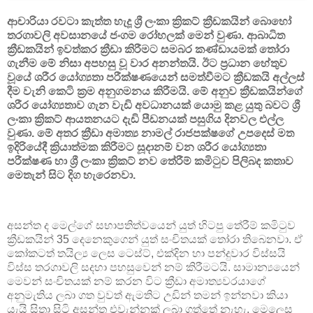
ආචාරියා රවටා කැත්ත හැදූ ශ්‍රී ලංකා ක්‍රිකට් ක්‍රීඩකයින් බොහෝ
තරගාවලි අවසානයේ ජංගම රෝහලක් මෙන් වුණා. ආබාධිත
ක්‍රීඩකයින් ඉවත්කර ක්‍රීඩා කිරීමට සමබර කණ්ඩායමක් තෝරා
ගැනීම මේ නිසා අපහසු වූ වාර අනන්තයි. ඊට ප්‍රධාන හේතුව
වූයේ ශරීර යෝග්‍යතා පරීක්ෂණයෙන් සමත්වීමට ක්‍රීඩකයි අල්ලස්
දීම වැනි කෙටි ක්‍රම අනුගමනය කිරීමයි. මේ අනුව ක්‍රීඩකයින්ගේ
ශරීර යෝග්‍යතාව ගැන වැඩි අවධානයක් යොමු කළ යුතු බවට ශ්‍රී
ලංකා ක්‍රිකට් ආයතනයට දැඩි පීඩනයක් පසුගිය දිනවල එල්ල
වුණා. මේ අතර ක්‍රීඩා අමාත්‍ය නාමල් රාජපක්ෂගේ උපදෙස් මත
ඉදිරියේදී ක්‍රියාත්මක කිරීමට සූදානම් වන ශරීර යෝග්‍යතා
පරීක්ෂණ හා ශ්‍රී ලංකා ක්‍රිකට් නව තේරීම් කමිටුව පිලිබද කතාව
මෙතැන් සිට දිග හැරෙනවා.
අසන්ත ද මෙල්ගේ සභාපතිත්වයෙන් යුත් හිටපු තේරීම් කමිටුව
ක්‍රීඩකයින් 35 දෙනෙකුගෙන් යුත් සංචිතයක් තෝරා තිබෙනවා. ඒ
කෝකටත් තයිල්‍ය ලෙස ටෙස්ට්, එක්දින හා පන්දුවාර විස්සයි
විස්ස තරගාවලි සදහා පහසුවෙන් නම් කිරීමටයි. සාමාන්‍යයෙන්
මෙවන් සංචිතයක් නම් කරන විට ක්‍රීඩා අමාත්‍යවරයාගේ
අනුමැතිය ලබා ගත වුවත් ඇමතිට උඩින් තමන් ඉන්නවා කියා
යැයි සිතා සිටි අසන්ත එවැන්නක් ලබා ගත්තේ නැහැ. මෙලෙස