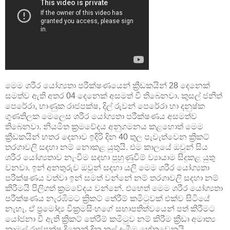
මෙම ශරීර යෝග්‍යතා පරීක්ෂණයෙන් ක්‍රීඩකයින් 28 දෙනෙක්
සමත්ව ඇති අතර 04 දෙනෙක් අසමත් වී තිබෙනවා. කුසල් ජනිත්
පෙරේරා, භාණුක රාජපක්ෂ, දිල්‍ රුවන් පෙරේරා හා දනුෂ්ක
ගුණතිලක මෙලෙස ශරීර යෝග්‍යතා පරීක්ෂණය අසමත්ව
තිබෙනවා. නියමිත ක්‍රමවේදය අනුගමනය කළහොත් මෙම
ක්‍රීඩකයින් හතර දෙනාව ඉදිරි දින 40 තුල පැවැත්වෙන ක්‍රිකට්
තරගාවලි සදහා නම් නොකළ යුතුයි. එම කාලයේ ඔවුන් සිය
ශරීර යෝග්‍යතාව නැංවීම සදහා පුහුණුවීම් ව්‍යායාම සිදුකළ යුතු
වනවා. ඉන් අනතුරුව ඔවුන් සදහා යලි මෙම ශරීර යෝග්‍යතා
පරීක්ෂණය වත්වා ඉන් සමත් වන්නේ නම් තරගාවලි සදහා නම්
කිරීමයි පිලිගත් ක්‍රමවේදය වන්නේ. එහෙත් මෙම ශරීර යෝග්‍යතා
පරීක්ෂණය නැරඹීමට ක්‍රිකට් තේරීම් කමිටුවක් එක්ව සිටියේ
නැහැ. ඒ ප්‍රමෝද්‍ය වික්‍රමසිංහගේ සභාපතිත්වයෙන් පත් කිරීමට
යෝජනා වී ඇති ක්‍රිකට් තේරීම් කමිටුව නම් කිරීම ක්‍රීඩා අමාත්‍ය
නාමල් රාජපක්ෂ දිනෙන් දින කල් දැමීම හේතුවෙනුයි.