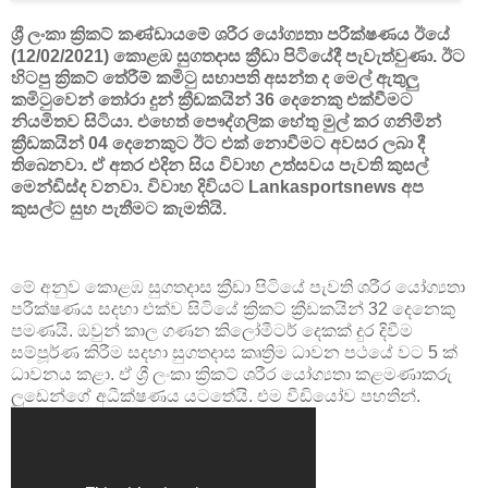
ශ්‍රී ලංකා ක්‍රිකට් කණ්ඩායමේ ශරීර යෝග්‍යතා පරීක්ෂණය ඊයේ
(12/02/2021) කොළඹ සුගතදාස ක්‍රීඩා පිටියේදී පැවැත්වුණා. ඊට
හිටපු ක්‍රිකට් තේරීම් කමිටු සභාපති අසන්ත ද මෙල් ඇතුලු
කමිටුවෙන් තෝරා දුන් ක්‍රීඩකයින් 36 දෙනෙකු එක්වීමට
නියමිතව සිටියා. එහෙත් පෞද්ගලික හේතු මුල් කර ගනිමින්
ක්‍රීඩකයින් 04 දෙනෙකුට ඊට එක් නොවීමට අවසර ලබා දී
තිබෙනවා. ඒ අතර එදින සිය විවාහ උත්සවය පැවති කුසල්
මෙන්ඩිස්ද වනවා. විවාහ දිවියට Lankasportsnews අප
කුසල්ට සුභ පැතීමට කැමතියි.
මේ අනුව කොළඹ සුගතදාස ක්‍රීඩා පිටියේ පැවති ශරීර යෝග්‍යතා
පරීක්ෂණය සදහා එක්ව සිටියේ ක්‍රිකට් ක්‍රීඩකයින් 32 දෙනෙකු
පමණයි. ඔවුන් කාල ගණන කිලෝමීටර් දෙකක් දුර දිවීම
සම්පූර්ණ කිරීම සදහා සුගතදාස කෘත්‍රිම ධාවන පථයේ වට 5 ක්
ධාවනය කළා. ඒ ශ්‍රී ලංකා ක්‍රිකට් ශරීර යෝග්‍යතා කළමණාකරු
ලුඩෙන්ගේ අධීක්ෂණය යටතේයි. එම වීඩියෝව පහතින්.