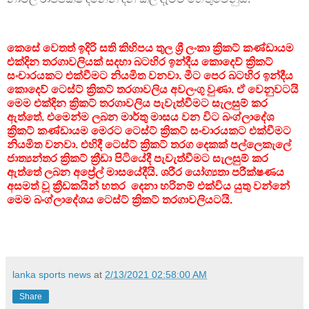
කෙසේ වෙතත් ඉදිරි සති කිහිපය තුල ශ්‍රී ලංකා ක්‍රිකට් කණ්ඩායම
එක්දින තරගාවලියක් සදහා බටහිර ඉන්දීය කොදෙව් ක්‍රිකට්
සංචාරයකට එක්වීමට නියමිත වනවා. මීට පෙර බටහිර ඉන්දීය
කොදෙව් ටෙස්ට් ක්‍රිකට් තරගාවලිය අවලංගු වුණා. ඒ වෙනුවටයි
මෙම එක්දින ක්‍රිකට් තරගාවලිය පැවැත්වීමට සැලසුම් කර
ඇත්තේ. එමෙන්ම ලබන මාර්තු මාසය වන විට බංග්ලාදේශ
ක්‍රිකට් කණ්ඩායම මෙරට ටෙස්ට් ක්‍රිකට් සංචාරයකට එක්වීමට
නියමිත වනවා. එහිදී ටෙස්ට් ක්‍රිකට් තරග දෙකක් පල්ලෙකැලේ
ජාත්‍යන්තර ක්‍රිකට් ක්‍රීඩා පිටියේදී පැවැත්වීමට සැලසුම් කර
ඇත්තේ ලබන අප්‍රේල් මාසයේදීයි. ශරීර යෝග්‍යතා පරීක්ෂණය
අසමත් වූ ක්‍රීඩකයින් හතර දෙනා හරිනම් එක්විය යුතු වන්නේ
මෙම බංග්ලාදේශය ටෙස්ට් ක්‍රිකට් තරගාවලියටයි.
lanka sports news
at
2/13/2021 02:58:00 AM
Share