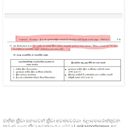
ජාතික ක්‍රීඩා සභාවෙන් ක්‍රීඩා අමාත්‍යවරයා බලාපොරොත්තුවන
කරුණු ලෙස ක්‍රීඩා අමාත්‍යාංශය මේවා Lankasportsnews අප