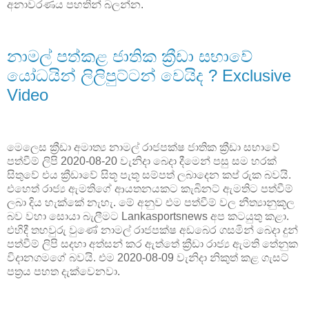
අනාවරණය පහතින් බලන්න.
නාමල් පත්කළ ජාතික ක්‍රීඩා සභාවේ
යෝධයින් ලිලිපුට්ටන් වෙයිද ? Exclusive
Video
මෙලෙස ක්‍රීඩා අමාත්‍ය නාමල් රාජපක්ෂ ජාතික ක්‍රීඩා සභාවේ
පත්වීම් ලිපි 2020-08-20 වැනිදා බෙදා දීමෙන් පසු සම හරක්
සිතුවේ එය ක්‍රීඩාවේ සිතූ පැතූ සම්පත් ලබාදෙන කප්‍ රුක බවයි.
එහෙත් රාජ්‍ය ඇමතිගේ ආයතනයකට කැබිනට් ඇමතිට පත්වීම්
ලබා දිය හැක්කේ නැහැ. මේ අනුව එම පත්වීම් වල නීත්‍යානුකූල
බව වහා සොයා බැලීමට Lankasportsnews අප කටයුතු කළා.
එහිදී තහවුරු වුණේ නාමල් රාජපක්ෂ අඩබෙර ගසමින් බෙදා දුන්
පත්වීම් ලිපි සදහා අත්සන් කර ඇත්තේ ක්‍රීඩා රාජ්‍ය ඇමති තේනුක
විදානගමගේ බවයි. එම 2020-08-09 වැනිදා නිකුත් කළ ගැසට්
පත්‍රය පහත දැක්වෙනවා.