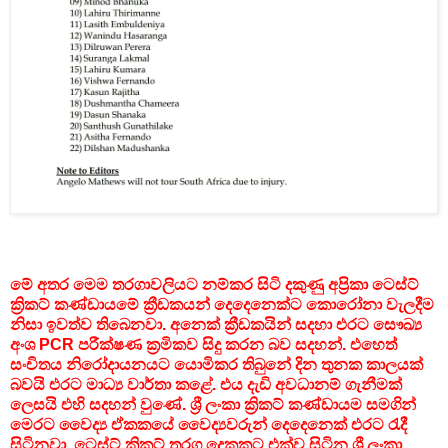
මේ අතර මෙම තරගාවලියට නම්කර සිටි දකුණු අප්‍රිකා ටෙස්ට්
ක්‍රිකට් කණ්ඩායමේ ක්‍රීඩකයන් දෙදෙනෙක්ට කොරෝනා වැලදීම
නිසා ඉවත්ව තිබෙනවා. අනෙක් ක්‍රීඩකයින් සදහා එරට සෞඛ්‍ය
අංශ PCR පරීක්ෂණ ක්‍රමිකව සිදු කරන බව සදහන්. එහෙත්
සංචිතය නිරෝදායනයට යොමිකර තිබුනේ දින තුනක කාලයක්
බවයි එරට මාධ්‍ය වාර්තා කළේ. එය දැඩි අවධානම් ගැනීමක්
ලෙසයි එහි සදහන් වුණේ. ශ්‍රී ලංකා ක්‍රිකට් කණ්ඩායම සමගින්
මෙරට වෛද්‍ය ඒකකයේ වෛද්‍යවරුන් දෙදෙනෙක් එරට රැදී
සිටිනවා.
ටෙස්ට් ක්‍රිකට් තරග දෙකකට එක්ව සිටින ශ්‍රී ලංකා