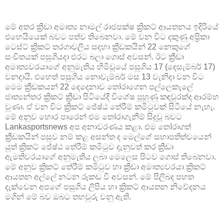
මේ අතර ක්‍රීඩා අමාත්‍ය නාමල් රාජපක්ෂ ක්‍රිකට් ආයතනය ඉදිරියේ
එහෙයියෙක් බවට පත්ව තිබෙනවා. මේ වන විට දකුණු අප්‍රිකා
ටෙස්ට් ක්‍රිකට් තරගාවලිය සදහා ක්‍රීඩකයින් 22 නෙකුගේ
සංචිතයක් පසුගියදා එරට බලා ගොස් අවසන්. ඊට ක්‍රීඩා
අමාත්‍යවරයාගේ අනුමැතිය හිමිවූයේ පසුගිය 17 (දෙසැම්බර් 17)
වනදායි. එහෙත් පසුගිය නොවැම්බර් මස 13 වැනිදා වන විට
මෙම ක්‍රීඩකයන් 22 දෙදෙනාව තෝරාගෙන පල්ලෙකැලේ
ජාත්‍යන්තර ක්‍රිකට් ක්‍රීඩා පිටියේදී විශේෂ පුහුණු කඳවුරක්ද ආරම්භ
වුණා. ඒ වන විට ක්‍රිකට් ජේෂ්ඨ තේරීම් කමිටුවක් සිටියේ නැහැ.
මේ අනුව හොර පාරෙන් එම තෝරාගැනීම් සිදුවූ බවට
Lankasportsnews අප අනාවරණය කළා. එම තෝරාගත්
ක්‍රීඩකයින් පසුව නම් කළ අසන්ත ද මෙල්ගේ සභාපතිත්වයෙන්
යුත් ක්‍රිකට් ජේෂ්ඨ තේරීම් කමිටුව දැනුවත් කර ක්‍රීඩා
ඇමතිවරයාගේ අනුමැතිය ලබා මෙලෙස පිටව ගොස් තිබෙනවා.
මේ අනුව ක්‍රිකට් තේරීම් කමිටුව හා ක්‍රීඩා අමාත්‍යවරයා ක්‍රිකට්
ආයතන අල්ලේ නටන රූකඩ වී අවසන්. මේ පිලිබද පහත
දැක්වෙන අපගේ පසුගිය ලිපිය හා ක්‍රිකට් ආයතන නිවේදනය
මගින් මේ බව ඔබට තහවුරු වනු ඇති.