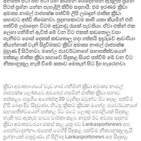
අන්තෝ ජටා බහී ජටා යන කියමන යෙදෙන්නේ ඇතුලත් ප්‍රශ්න
පිටත් ප්‍රශ්න යන්න පැහැදිලි කිරීම සදහායි. එම ඉරණම ක්‍රීඩා
අමාත්‍ය නාමල් රාජපක්ෂ පත්වීම් ලිපි ලබාදුන් ජාතික ක්‍රීඩා
සභාවට අත්වී තිබෙනවා. පුදනකොටම කාපි යකා කියමින් එහි
පත්වීම් ලබාදෙන විටම අඩුපාඩු රැසක් පැවතියා. ඒවා එකින් එක
ලෙහා ගනිමින් ඇවිත් මේ වන විට එකක් කඩතොලු වසා
ගැනීමට ගොස් දෙකක් කඩතොලු හදා ගත්තයි ඉදුරුවේ ආචාරියා
කියන්නාක් වැනි සිදුවීමකට ක්‍රීඩා අමාත්‍ය නාමල් රාජපක්ෂ
මුහුණ දී සිටිනවා. මහේල ජයවර්ධනගේ සභාපතිත්වයෙන්
පත්කළ ජාතික ක්‍රීඩා සභාවේ සිදුකළ සියළු පත්වීම් මේ වන විට
නීත්‍යානුකූල නැති වීමේ කතාව මෙතැන් සිට දිග හැරෙනවා
.
ක්‍රීඩා අමාත්‍යාංශයේ වැඩ භාර ගනිමින් ක්‍රීඩා අමාත්‍ය නාමල්
රාජපක්ෂ ලෝකයට අඩබෙර ගසමින් ජාතික ක්‍රීඩා සභාව
පත්කළා. පසුගිය අගෝස්තු 20 වැනිදා ඔවුන්ට ඊට අදාල පත්වීම්
ලිපි බෙදා දීම සිදුවුණා. හිටපු ක්‍රිකට් ක්‍රීඩක මහේල ජයවර්ධනගේ
සභාපතිත්වයෙන් පත්කළ ඊට රටේ ලොකු පෙරලියක් සිදුකළ
හැකි බව ඇතැම් මාධ්‍ය වාර්තා කළා. නමුත් ඊට අවශ්‍ය පදනම
ක්‍රීඩා අමාත්‍යවරයා සකස් කළ යුතු බව Lankasportsnews අප
පෙන්වා දුන්නා. එහෙත් මෙහිදී සිදුකළ පත්වීම් නීත්‍යානුකූලදැයි
ප්‍රශ්නයක් මතුවුණා. ඒ පිලිබද Lankasportsnews අප සිදුකළ