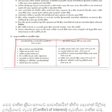
මෙම ජාතික ක්‍රීඩා සභාවේ සාමාජිකයින් කිහිප දෙනෙක් පිලිබද
ලබැදියාවේ ගැටළු (Conflict of interest) පැවතියා. ජාතික ඔරු