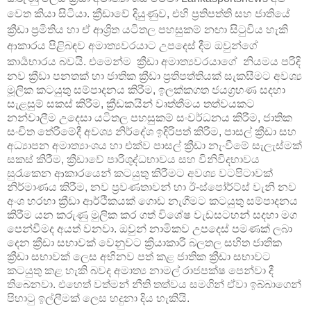
වෙත කියා සිටියා.
ක්‍රීඩාවේ දියුණුව
,
එහි ප්‍රතිපත්ති සහ ජාතියේ
ක්‍රීඩා ප්‍රමිතිය හා ඒ ආශ්‍රිත යටිතල පහසුකම් නඟා සිටුවිය හැකි
ආකාරය පිළිබඳව අමාත්‍යවරයාට උපදෙස් දීම ඔවුන්ගේ
කාර්‍යභාරය බවයි. එමෙන්ම
ක්‍රීඩා අමාත්‍යවරයාගේ නියමය පරිදි
නව ක්‍රීඩා පනතක් හා ජාතික ක්‍රීඩා ප්‍රතිපත්තියක් සැකසීමට අවශ්‍ය
මූලික කටයුතු සම්පාදනය කිරීම, ඉලක්කගත ජයග්‍රහණ සදහා
සැළසුම් සකස් කිරීම, ක්‍රීඩකයින් වෘත්තීමය තත්වයකට
නන්වාලීම උදෙසා යටිතල පහසුකම් සංවර්ධනය කිරීම, ජාතික
සංචිත තේරීමේදී අවශ්‍ය නිර්දේශ ඉදිරිපත් කිරීම, පාසල් ක්‍රීඩා සහ
අධ්‍යාපන අමාත්‍යාංශය හා එක්ව පාසල් ක්‍රීඩා නැංවීමේ සැලැස්මක්
සකස් කිරීම, ක්‍රීඩාවේ පාරිශුද්ධභාවය සහ විනිවිදභාවය
සුරැකෙන ආකාරයෙන් කටයුතු කිරීමට අවශ්‍ය වටපිටාවක්
නිර්මාණය කිරීම, නව ප්‍රවණතාවන් හා ඊ-ස්පෝර්ට්ස් වැනි නව
අංශ හරහා ක්‍රීඩා ආර්ථිකයක් ගොඩ නැගීමට කටයුතු සම්පාදනය
කිරීම යන කරුණු මුලික කර ගත් විශේෂ වැඩසටහන් සදහා මග
පෙන්වීමද අයත් වනවා. ඔවුන්
නාමිකව උපදෙස් පමණක් ලබා
දෙන ක්‍රීඩා සභාවක් වෙනුවට ක්‍රියාකාරී බලතල සහිත ජාතික
ක්‍රීඩා සභාවක් ලෙස අභිනව පත් කළ ජාතික ක්‍රීඩා සභාවට
කටයුතු කළ හැකි බවද අමාත්‍ය නාමල් රාජපක්ෂ පෙන්වා දී
තිබෙනවා. එහෙත් වත්මන් නීති තත්වය සමගින් ඒවා ඉබ්බාගෙන්
පිහාටු ඉල්ලීමක් ලෙස හදුනා දිය හැකියි.