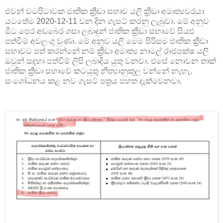
එවන් වටපිටාවක ජාතික ක්‍රීඩා සභාව යලි ක්‍රීඩා අමාත්‍යවරයා
යටතේම 2020-12-11 වන දින ගැසට් කරනු ලැබුවා. මේ අනුව
මීට පෙර අඩබෙර ගසා ලබාදුන් ජාතික ක්‍රීඩා සභාවේ සියළු
පත්වීම් අවලංගු වුණා. මේ අනුව යලි මෙම පිරිසම ජාතික ක්‍රීඩා
සභාවට පත් කරන්නේ නම් ක්‍රීඩා අමාත්‍ය නාමල් රාජපක්ෂ යලි
ඔවුන් සදහා පත්වීම් ලිපි ලබාදිය යුතු වනවා. එසේ නොවන තාක්
ජාතික ක්‍රීඩා සභාවේ කටයුතු නීත්‍යානුකූල වන්නේ නැහැ.
සංශෝධනය කළ නව ගැසට් පත්‍රය පහත දැක්වෙනවා.