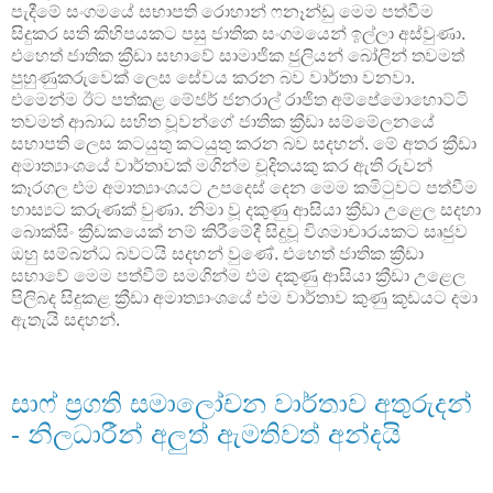
පැදීමේ සංගමයේ සභාපති රොහාන් ෆනෑන්ඩු මෙම පත්වීම
සිදුකර සති කිහිපයකට පසු ජාතික සංගමයෙන් ඉල්ලා අස්වුණා.
එහෙත් ජාතික ක්‍රීඩා සභාවේ සාමාජික ජුලියන් බෝලින් තවමත්
පුහුණුකරුවෙක් ලෙස සේවය කරන බව වාර්තා වනවා.
එමෙන්ම ඊට පත්කළ මේජර් ජනරාල් රාජිත අම්පේමොහොට්ටි
තවමත් ආබාධ සහිත වූවන්ගේ ජාතික ක්‍රීඩා සම්මේලනයේ
සභාපති ලෙස කටයුතු කටයුතු කරන බව සදහන්. මේ අතර ක්‍රීඩා
අමාත්‍යාංශයේ වාර්තාවක් මගින්ම චූදිතයකු කර ඇති රුවන්
කෑරගල එම අමාත්‍යාංශයට උපදෙස් දෙන මෙම කමිටුවට පත්වීම
හාස්‍යට කරුණක් වුණා. නිමා වූ දකුණු ආසියා ක්‍රීඩා උළෙල සදහා
බොක්සිං ක්‍රීඩකයෙක් නම් කිරීමේදී සිදුවූ විශමාචාරයකට සෘජුව
ඔහු සම්බන්ධ බවටයි සදහන් වුණේ. එහෙත් ජාතික ක්‍රීඩා
සභාවේ මෙම පත්වීම් සමගින්ම එම දකුණු ආසියා ක්‍රීඩා උළෙල
පිලිබද සිදුකළ ක්‍රීඩා අමාත්‍යාංශයේ එම වාර්තාව කුණු කූඩයට දමා
ඇතැයි සදහන්.
සාෆ් ප්‍රගති සමාලෝචන වාර්තාව අතුරුදන්
- නිලධාරීන් අලුත් ඇමතිවත් අන්දයි