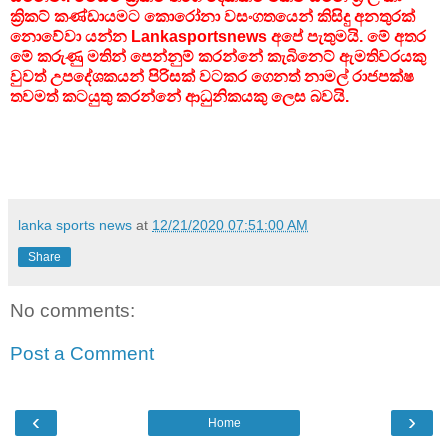
ක්‍රිකට් කණ්ඩායමට කොරෝනා වසංගතයෙන් කිසිදු අනතුරක්
නොවේවා යන්න Lankasportsnews අපේ පැතුමයි. මේ අතර
මේ කරුණු මතින් පෙන්නුම් කරන්නේ කැබිනෙට් ඇමතිවරයකු
වුවත් උපදේශකයන් පිරිසක් වටකර ගෙනත් නාමල් රාජපක්ෂ
තවමත් කටයුතු කරන්නේ ආධුනිකයකු ලෙස බවයි.
lanka sports news
at
12/21/2020 07:51:00 AM
Share
No comments:
Post a Comment
‹
›
Home