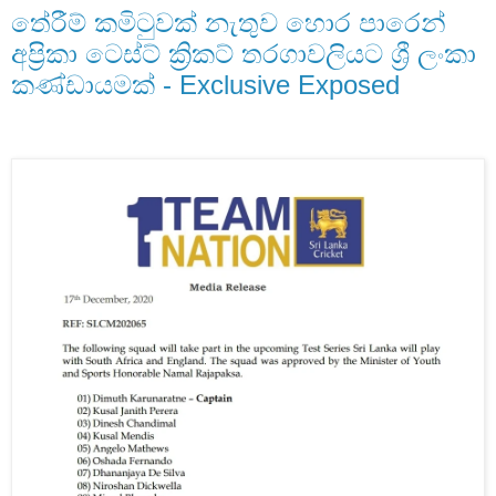
තේරීම් කමිටුවක් නැතුව හොර පාරෙන්
අප්‍රිකා ටෙස්ට් ක්‍රිකට් තරගාවලියට ශ්‍රී ලංකා
කණ්ඩායමක් - Exclusive Exposed