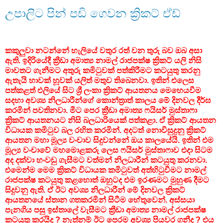
උපාලිට පින් පඩි ගෙවන ක්‍රිකට් ඒඩ්
කකුලුවා නටන්නේ හැලියේ වතුර රත් වන තුරු බව ඔබ අසා
ඇති. ඉදිරියේදී ක්‍රීඩා අමාත්‍ය නාමල් රාජපක්ෂ ක්‍රිකට් යලි නිසි
මාවතට ගැනීමට අතුරු කමිටුවක් පත්කිරීමට කටයුතු කරනු
ඇතැයි හාවක් හූවක් යලිත් මතුව තිබෙනවා. ඉතින් එලෙස
පත්කළත් එලියේ සිට ශ්‍රී ලංකා ක්‍රිකට් ආයතනය මෙහෙයවීම
සදහා අවශ්‍ය නිලධාරීන්ගේ කොන්ත්‍රාත් කාලය මේ දිනවල දීර්ඝ
කරමින් පවතිනවා. මීට පෙර ක්‍රීඩා අමාත්‍ය ෆයිසර් මුස්තාෆා
ක්‍රිකට් ආයතනයට නිසි බලධාරියෙක් පත්කළා. ඒ ක්‍රිකට් ආයතන
විධායක කමිටුව බල රහිත කරමින්. අදටත් නොවිසුදුනු ක්‍රිකට්
ආයතන මහා මූල්‍ය වංචාව සිදුවන්නේ ඔය කාලයේයි. ඉතින් එම
මූල්‍ය වංචාවේ මහමොළකරු ලෙස ෆයිසර් මුස්තාෆාව එදා සිටම
අද දක්වා හංවඩු ගැසීමට වත්මන් නිලධාරීන් කටයුතු කරනවා.
එමෙන්ම මෙම ක්‍රිකට් විධායක කමිටුවත් අත්හිටුවීමට නාමල්
රාජපක්ෂ කටයුතු කළහොත් ඔහුටද එම ඉරණමට මුහුණ දීමට
සිදුවනු ඇති. ඒ ඊට අවශ්‍ය නිලධාරීන් මේ දිනවල ක්‍රිකට්
ආයතනයේ ස්තාන ගතකරමින් සිටීම හේතුවෙන්. අස්සයා
පැනගිය පසු ඉස්තාලේ වැසීමට ක්‍රීඩා අමාත්‍ය නාමල් රාජපක්ෂ
කටයුතු කරයිද ? නැත්නම් ඊට පෙරම අවශ්‍ය පියවර ගනීද ? එය