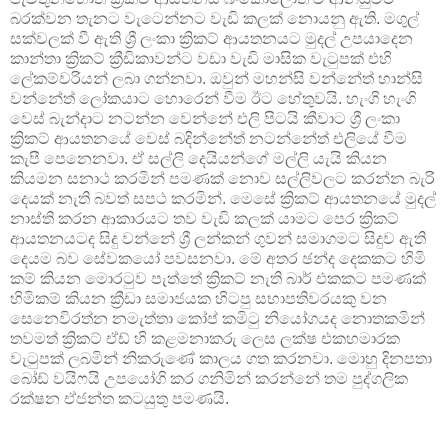
බරක්වන තැනට වැටෙන්නට වැඩි කලක් නොයනු ඇති. මගුල්
සක්වලක් වී ඇති ශ්‍රී ලංකා ක්‍රිකට් ආයතනයට මුදල් උපයාදෙන
කාන්තා ක්‍රිකට් ක්‍රීඩිකාවන්ට වඩා වැඩි මාසික වැටුපක් එහි
ලේකම්වරියන් ලබා ගන්නවා. ඔවුන් මහන්සි වන්නේත් හාන්සි
වන්නේත් ලෝකයාට හොරෙන් වීම ඊට හේතුවයි. හැංගි හැංගි
වෙස් බැන්දාට නටන්න වෙන්නේ එලි පිටයි කීවාට ශ්‍රී ලංකා
ක්‍රිකට් ආයතනයේ වෙස් බදින්නේත් නටන්නේත් එලියේ වීම
කැපී පෙනෙනවා. ඒ සල්ලි දෙයියන්ගේ මල්ලි යැයි කියන
කියමන සනාථ කරමින් පමණක් නොව සල්ලිවලට කරන්න බැරි
දෙයක් නැති බවත් සපථ කරමින්. මෙසේ ක්‍රිකට් ආයතනයේ මුදල්
නාස්ති කරන ආකාරයට තව වැඩි කලක් යාමට පෙර ක්‍රිකට්
ආයතනයටද සිදු වන්නේ ශ්‍රී ලන්කන් ගුවන් සමාගමට සිදුව ඇති
දෙයම බව සේවකයෝ පවසනවා. මේ අතර ඡන්ද දෙකකට හිමි
කම් කියන මොරටුව පැත්තේ ක්‍රිකට් නැති බාර් එකකට පමණක්
හිමිකම් කියන ක්‍රීඩා සමාජයක හිටපු සභාපතිවරයකු වන
සෙනෙවිරත්න නමැත්තා කෝප් කමිටු නියෝගයද නොතකමින්
තවමත් ක්‍රිකට් ඒඩ් හි කළමනාකරු ලෙස ලක්ෂ එකහමාරක
වැටුපක් ලබමින් නිකරුණේ කාලය ගත කරනවා. මොහු දිනපතා
බෝඩ් වයිෆයි උපයෝගි කර ගනිමින් කරන්නේ තම පුද්ගලික
රක්ෂන ඒජන්ත කටයුතු පමණයි.