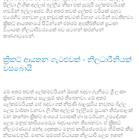
සිල්වා ලිංගික අල්ලස් ඉල්ලීම නිසා එක් සුරූපී ලේකම්වරියක්
හඩමින් ඉල්ලා අස්ව ගිය අතර තවත් ලේකම් වරියක් ඔහුට
එරෙහිව පනවන ලද නඩුවක් තවමත් විභාග වෙමින් පවතිනවා.
ක්‍රිකට් ආයතනයේ සිටින්නේ එතරම් අපකීර්තිමත් ප්‍රධාන
විධායක නිලධාරීවරයෙක් බව සටහන් කරන්නේ
කණගාටුවෙන්.
ක්‍රිකට් ආයතන ගැටළුවක් - නිලධාරීනියක්
වසබොයි
මේ අතර තවත් ලේකම්වරියන් රැසක් බදවා ගැනීමට ශ්‍රී ලංකා
ක්‍රිකට් ආයතනය සැලසුම් කර තිබෙනවා. මේ අතර
ලේකම්වරියක් සේ බදවා ගත් නිපුණි බාලසූරිය නවතම බිල්ල
ලෙස වාර්තා වනවා. ලිංගික අල්ලස් ඉල්ලීමේ ප්‍රධාන තිප්පොලක්
වන කාන්තා ක්‍රිකට් අංශයේ ව්‍යාපෘති හා සංවර්ධන උපදේශක
ලෙස මනුජ කාරියපෙරුම බදවාගෙන තිබෙනවා. ඒ ක්‍රිකට්
නිලවරණයේ ඡන්ද දෙකකට මනුජ කාරියප්පෙරුම හිමිකම් කීම
නිසාවෙනුයි. මානව සම්පත් විධායක නිලධාරී ලෙස ඉෂාන්