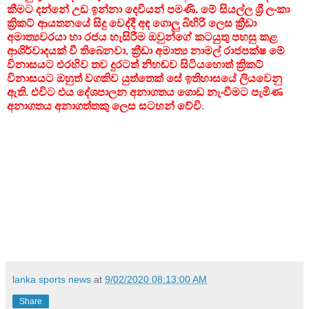
කීමට දන්නේ උඩ ඉන්නා දෙවියන් පමණි. මේ සියල්ල ශ්‍රී ලංකා
ක්‍රිකට් ආයතනයේ සිදු වෙද්දී අඳ ගොලු බිහිරි ලෙස ක්‍රීඩා
අමාත්‍යවරයා හා රජය හැසිරීම ඔවුන්ගේ කටයුතු පහසු කළ
ආශිර්වාදයක් වී තිබෙනවා. ක්‍රීඩා අමාත්‍ය නාමල් රාජපක්ෂ මේ
විනාසයට එරහිව තව දුරටත් නිහඬව සිටියහොත් ක්‍රිකට්
විනාසයට ඔහුත් වගකිව යුත්තෙක් සේ ඉතිහාසයේ ලියවෙනු
ඇති. එවිට එය දේශපාලන අනාගතය ගොඩ නැංවීමට පැමිණ
අනාගතය අනාගත්තකු ලෙස සටහන් වේවි
.
lanka sports news
at
9/02/2020 08:13:00 AM
Share