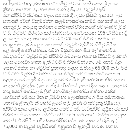
හේතුවෙන් කළමනාකරණ කමිටුවේ සභාපති ලෙස ශ්‍රී ලංකා
ක්‍රිකට් ආයතන ලේකම් මොහාන් ද සිල්වා වැටුප් වැඩි
නොකිරීමට තීරණය කළා. එහෙත් ශ්‍රී ලංකා ක්‍රිකට් ආයතන උප
සභාපති රවීන් වික්‍රමරත්න කළමනාකරණ කමිටු සභාපති ලෙස
අනතුරුව කටයුතු කරමින් තෝරාගත් පිරිසකගේ පමණක් වැටුප්
වැඩි කිරීමට තීරණය කර තිබෙනවා. සේවකයන් 195 ක් සිටින ශ්‍රී
ලංකා ක්‍රිකට් ආයතනයේ වැටුප් වර්ධක හිමිවීමට නම් සැප,
පහසුකම් ලබාදිය යුතු බව මෙහි වැටුප් වැඩිවීම් හිමිවූ පිරිස
බැලීමේදී පෙනී යනවා. රවීන් වික්‍රමරත්න සිය ලේකම්වරිය
වෙනුවෙන් වැටුප් වැඩි කිරීමට මෙලෙස අනෙක් පිරිසව ඉත්තන්
ලෙස යොදවා ගෙන ඇති බවයි වාර්තා වන්නේ. මේ අනුව බද්‍රා
සෙනවිරත්න හා ට්‍රෙවිස් ප්‍රනාන්දු සදහා රුපියල් 65,000 ක වැටුප්
වැඩිවීමක් ලබා දී තිබෙනවා. හෝටල් කාමර කොමිස් කාක්කා
ලෙස ප්‍රකට ට්‍රෙවිස් ප්‍රනාන්දු මෙම පඩි වැඩි කරවා ගැනීම සදහා
කාලයක් මුළුල්ලේ ඉහළ නිලධාරීන්ගේ උපන් දින සදහා උදෙන්ම
තරු පහේ හෝටල වලින් නොමිලේ ගෙන්වා ගන්නා කේක්
ගෙඩියක් මේසය මත තැබීමට හා ලොක්කන්ගේ ප්‍රිය සම්භාෂණ
නොමිලේ හිල්ටන් හෝටලයේ පැවැත්වීමට කටයුතු පිළියෙල
කිරීමට කෘත ගුණ සැලකීමක් මෙවර පඩි වැඩිකිරීම තුළින් සිදු කර
තිබීම කැපී පෙනෙන සිද්ධියක් වනවා. මේ අතර චන්දිම මාපටුන,
කමල් ධර්මසිරි හා චින්තක එදිරිමාන්න වෙනුවෙන් රුපියල්
75,000 ක වැටුප් වැඩිවීමක් අනුමත වී ඇතැයි වාර්තා වනවා.