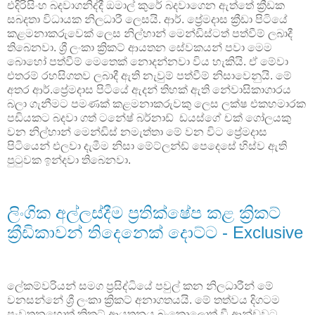
එදිරිසිංහ බදවාගනිද්දී ඔමාල් කුරේ බදවාගෙන ඇත්තේ ක්‍රීඩක
සබදතා විධායක නිලධාරී ලෙසයි. ආර්. ප්‍රේමදාස ක්‍රීඩා පිටියේ
කළමනාකරුවෙක් ලෙස නිල්හාන් මෙන්ඩිස්ටත් පත්වීම් ලබාදී
තිබෙනවා. ශ්‍රී ලංකා ක්‍රිකට් ආයතන සේවකයන් පවා මෙම
බොහෝ පත්වීම් මෙතෙක් නොදන්නවා විය හැකියි. ඒ මේවා
එතරම් රහසිගතව ලබාදී ඇති නැවුම් පත්වීම් නිසාවෙනුයි. මේ
අතර ආර්.ප්‍රේමදාස පිටියේ ඇදන් තිහක් ඇති නේවාසිකාගාරය
බලා ගැනීමට පමණක් කළමනාකරුවකු ලෙස ලක්ෂ එකහමාරක
පඩියකට බදවා ගත් ටනේෂ් බර්නාඩ් ඩයස්ගේ චක් ගෝලයකු
වන නිල්හාන් මෙන්ඩිස් නමැත්තා මේ වන විට ප්‍රේමදාස
පිටියෙන් එලවා දැමීම නිසා මේට්ලන්ඩ් පෙදෙසේ හිස්ව ඇති
පුටුවක ඉන්දවා තිබෙනවා.
ලිංගික අල්ලස්දීම ප්‍රතික්ෂේප කළ ක්‍රිකට්
ක්‍රීඩිකාවන් තිදෙනෙක් දොට්ට - Exclusive
ලේකම්වරියන් සමග ප්‍රසිද්ධියේ පවුල් කන නිලධාරීන් මේ
වනසන්නේ ශ්‍රී ලංකා ක්‍රිකට් අනාගතයයි. මේ තත්වය දිගටම
පැවතුනහොත් ක්‍රිකට් ආයතනය බංකොලොත් වී ආන්ඩුවට