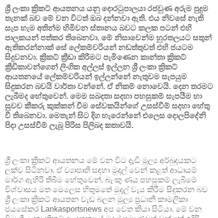
ශ්‍රී ලංකා ක්‍රිකට් ආයතනය යනු දොරටුපාලයා රජවුණ අරුම පුදුම
තැනක් බව මේ වන විටත් ඔබ දන්නවා ඇති. එය නිවසේ නැති
සැප හැම අතින්ම හිමිවන ස්තානය බවට කලක පටන් එහි
පාලකයන් පත්කර තිබෙනවා. මේ නිසාවෙන්ම හුරතලයට සතුන්
ඇතිකරන්නාක් සේ ලේකම්වරියන් නඩත්තුවත් එහි ජයටම
සිදුවනවා. ක්‍රිකට් ක්‍රීඩා කිරීමට පැමිණෙන කාන්තා ක්‍රිකට්
ක්‍රීඩිකාවන්ගෙන් ලිංගික අල්ලස් ඉල්ලන ශ්‍රී ලංකා ක්‍රිකට්
ආයතනයේ ලේකම්වරියන් ඉල්ලන්නේ නැතුවම සැපයුම
සිදුකරන බවයි වාර්තා වන්නේ. ඒ නිකම් නොවෙයි. දෙන තරමට
ලැබීමද හේතුවෙන්. මෙම සබදතා සදහා පහසුකම් සැපයීම හා
සුවච කීකරු කුක්කන් වීම සේවකයින්ගේ උසස්වීම් සදහා හේතු
වී තිබෙනවා. මෙතැන් සිට දිග හැරෙන්නේ එලෙස දොලපිදේනි
පිදා උසස්වීම් ලැබූ පිරිස පිලිබද කතාවයි.
ශ්‍රී ලංකා ක්‍රිකට් ආයතනය මේ වන විට දැඩි මූල්‍ය අර්බුදයකට
ලක්ව සිටිනවා. ඒ ව්‍යාපෘති සදහා මුදල් වෙන් කළත් ආධායම්
මාර්ග ඇහිරී තිබීම හේතුවෙන්. බැංකු ණය පහසුකම් ලැබීමේ
විශ්වාසය මත මෙලෙස හිතුමතේ මුදල් වැය කිරීම සිදුකරන බව
ශ්‍රී ලංකා ක්‍රිකට් ආයතන වැඩ බලන මූල්‍ය ප්‍රධානී කාමලිකා
ජයසේකර Lankasportsnews අප වෙත කියා සිටියා. මේ වන