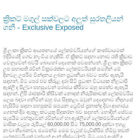
ක්‍රිකට් මගුල් සක්වලට අලුත් සුරතලියන්
ගනී - Exclusive Exposed
ශ්‍රී ලංකා ක්‍රිකට් ආයතනයේ ලේකම්වරියන්ගේ කණ්ඩායමක්
ඉදිරියේදී ගෙඩ නැංවිය හැකියි. ඒ ක්‍රිකට් සදහා නොව රති ක්‍රීඩාව
වෙනුවෙන් බවයි බොහෝ දෙනෙක් පවසන්නේ. ශ්‍රී ලංකා ක්‍රිකට්
උප සභාපති රවීන් වික්‍රමරත්න ලේකම්වරියක් සමගින් මේ
දිනවල උපරිම වින්දනය ලබන ප්‍රධානියා බවට පත්ව ඇතැයි
සදහන්. මීට පෙර එම කිරුළ දරා සිටි ප්‍රධාන විධායක නිලධාරී
ඈෂ්ලී ද සිල්වා පහසුවෙන් පරාජය කිරීමට ඔහු සමත්ව ඇතැයි
සදහන්. ලිපි රාජකාරී කිසිවක් නොදත් නිරූපිකාවක් ලේකම්වරිය
ලෙස බදවා ගනිමින් ඔහු එය සිදුකළා. ඔවුන් දෙදෙනාට නිදහසේ
හැසිරීම සදහා පහසුකම් සපයන ට්‍රෙවිස් ප්‍රනාන්දු දිවා ආහාරය
ගෙනත් දීම ඇතුලු කටයුතු සිදුකරන බව සදහන්. හොදින් සේවය
සැපයීම හේතුවෙන් රවීන්ගේ හා ඈෂ්ලීගේ ලේකම්වරියන්ගේ
මාසික වැටුප රුපියල් 60,000.00 සිට 75,000.00 දක්වා ඉහළ
නංවා තිබෙනවා. එමෙන්ම මෙම වැටුප් වැඩිකිරීම හිමිවූ තවත්
ලේකම්වරියක් වන්නේ ඈන් ක්‍රිස්ටෝෆර්. මීට පෙර ඈෂ්ලි ද