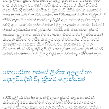
විට ශ්‍රී ලංකා ක්‍රිකට් ආයතනයේ මුදල් ප්‍රමාණවත් වන්නේ ඉදිරි
මාස තුන සදහා පමණක් බවයි ඇය වැඩිදුරටත් කියා සිටියේ.
එසේ තිබියදී තමන්ට මාසික වැටුප වැඩි කිරීම මාධ්‍ය ලොකුවට
කතා කළත් මේ වන විට තෝරාගත් පිරිසකගේ මාසික වැටුප් වැඩි
කිරීම ගැන සියල්ලන් නිහඩ ඇයිදැයි ඇය අපෙන් ප්‍රශ්න කළා.
එහිදී ඇය පෙන්වා දුන්නේ තමන් මුලු කාලයම යොදවා රාජකාරී
රැසක් දේවකාරිය සේ ඉටුකරන බවයි. මේ නිසාවෙන් ක්‍රිකට්
ආයතන මූල්‍ය අංශ පැවැත්ම ගොඩනැංවීමට තමන් උපරිමයෙන්
කටයුතු කිරීමට ඇගයීමක් ලෙස වැටුප් වර්ධකය හිමිවූ බවත්
කාමලිකා ජයසේකර කියා සිටියා. එම අවස්තාවේ ප්‍රධාන
විධායක නිලධාරී ඈෂ්ලී ද සිල්වා හා ප්‍රධාන මෙහෙයුම් නිලධාරී
ජෙරම් ජයරත්නගේ වැටුප් ද වැඩි කළ බවත් ඇය සිහිපත් කළා.
කොරෝනා අස්සේ ලිංගික අල්ලස් හා
දොලපිදේනි පිදූ ක්‍රිකට් ලොක්කෝ
2020 ජූලි 15 වැනිදා පැවති ශ්‍රී ලංකා ක්‍රිකට් කළමනාකරණ
කමිටුවේදී සේවකයන්ගේ වැටුප් වැඩි කිරීම සදහා සොයා
බැලීමට තීරණය කළා. එහෙත් පවතින මූල්‍ය අස්තාවර තත්වය