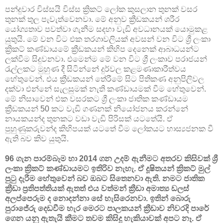
පන්දුවාර විස්සයි විස්ස ක්‍රිකට් ලෝක කුසලාන තුනක් වසර
තුනක් තුල පැවැත්වෙනවා. මේ අනුව ක්‍රීඩකයන් ශරීර
යෝග්‍යතාව පවත්වා ගැනීම සදහා වැඩි අවධානයක් යොමුකළ
යුතුයි. මේ වන විට එක තරගාවලියක් අවසන් වන විට ශ්‍රී ලංකා
ක්‍රිකට් කණ්ඩායමේ ක්‍රීඩකයන් කිහිප දෙනෙක් ආබාධයන්ට
ලක්වීම සිදුවනවා. එමෙන්ම මේ වන විට ශ්‍රී ලංකාව පරාජයන්
රැල්ලකට මුහුණ දී සිටින්නේ දුර්වල කළමණාකාරීත්වය
හේතුවෙන්. එය ක්‍රීඩකයන් තේරීමේ සිට පිතිකණ අනුපිලිවල
දක්වා එන්නේ සැලසුමක් නැති කණ්ඩායමක් වීම හේතුවෙන්.
මේ නිසාවෙන් එක වසරකට ශ්‍රී ලංකා ජාතික කණ්ඩායම
ක්‍රීඩකයන් 50 කට වැඩි ගණනක් නියෝජනය කරන්නේ
නායකයන්ද තුනකට වඩා වැඩි පිරිසක් යටතේයි. ඒ
පුහුණුකරුවන්ද කිහිපයක් යටතේ වීම ලෝකයට හාස්‍යජනක වී
ඇති බව කිව යුතුයි.
96 ගැන පාරම්බෑම හා 2014 ගන උදම් ඇනීමට අතරව කිසිවක් ශ්‍රී
ලංකා ක්‍රිකට් කණ්ඩායමට ඉතිරිව නැහැ. ඒ දූෂිතයන් ක්‍රිකට් මුල්
පුටු දැරීම හේතුවෙන් බව ඔබට සිතෙනවා ඇති. නමට ජාතික
ක්‍රීඩා ප්‍රතිපත්තියක් ඇතත් එය වත්මන් ක්‍රීඩා අමාත්‍ය ඩලස්
අලප්පෙරුම ද නොදන්නා සේ හැසිරෙනවා. ඉතින් බොරු
පුරාජේරු දෙඩවීම හැර මෙරට පාලකයන් ක්‍රීඩාව නිවරදි පාරේ
ගෙන යනු ඇතැයි කීමට තවම කිසිදු හැකියාවක් අපට නෑ. ඒ