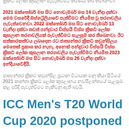
ක්‍රිකට් ලෝක කුසලාන පැවැත්වීමට තීරණය කර තිබෙනවා.
2021 ඔක්තෝබර් මස සිට නොවැම්බර් මස 14 වැනිදා දක්වා
මෙම වසරේදී ඕස්ට්‍රේලියාවේ පැත්වීමට නියමිත වූ තරගාවලිය
පැවැත්වෙනවා. 2022 ඔක්තෝබර් මස සිට නොවැම්බර් 13
වැනිදා දක්වා තවත් පන්දුවාර විස්සයි විස්ස ක්‍රිකට් ලෝක
කුසලාන තරගාවලියක් පැවැත්වීමට සැලසුම් කර තිබෙනවා. ඊට
සත්කාරකත්වය ලබාදෙන රට ජාත්‍යන්තර ක්‍රිකට් කවුන්සිලය
මෙතෙක් ප්‍රකාශ කර නැහැ. අනෙක් පන්දුවාර විස්සයි විස්ස
ක්‍රිකට් ලෝක කුසලාන තරගාවලිය පැවැත්වීම්ට නියමිත 2023
ඔක්තෝබර් මස සිට නොවැම්බර් මස 26 වැනිදා දක්වා
ඉන්දියාවේදීයි
.
ජාත්‍යන්තර ක්‍රිකට් කවුන්සිල ප්‍රධාන විධායක මනූ කියා සිටියේ
2021 කාන්තා ක්‍රිකට් ලෝක කුසලානය නවසීලන්තයේ සැලසුම්
කළ පරිදි පැවැත්වීමට හැකිවනු ඇති බවයි.
ICC Men's T20 World
Cup 2020 postponed