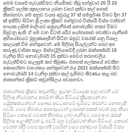
මෙම වසරේ පැවැත්වීමට නියමිතව තිබූ පන්දුවාර 20 යි 20
ක්‍රිකට් ලෝක කුසලානය ලබන වසර දක්වා කල් ගොස්
තිබෙනවා. මේ අනුව වයස අවුරුදු 37 ක් සම්පූර්ණ වීමට දින 37
ක් ඉතිරිව සිටින ශ්‍රී ලංකා ක්‍රිකට් පන්දුවාර විස්සයි විස්ස වත්මන්
නායක ලසිත් මාලිංගට සමුගැනීමක් නොමැතිව නතර වීමට
සිදුවනු ඇති. ඒ මේ වන විටත් ශරීර යෝග්‍යතාව පවත්වා ගැනීමේ
අභියෝගයට මුහුණදෙමින් සිටින ඔහුට වසරක් යනු විශාල
කාලයක් වීම හේතුවෙන්. මේ පිලිබද සියල්ලන්ට පෙර අප
කරුණු වාර්තා කළා. ඕස්ට්‍රේලියාවේදී ලබන ඔක්තෝබර් 18
වැනිදා සිට නොවැම්බර් 15 දක්වා මෙවර තරගාවලිය
පැවැත්වීමට සැලසුම් කර තිබුණා. එහෙත් ලෝකයේ පවතින
කොරෝනා වසංගතය හේතුවෙන් එය 2021 ඔක්තෝබර් සිට
නොවැම්බර් 14 වැනිදා දක්වා කල් දැමීමට තීරණය කළ බව
ජාත්‍යන්තර ක්‍රිකට් කවුන්සිලය පවසනවා.
ජාත්‍යන්තර ක්‍රිකට් කවුන්සිල ප්‍රධාන විධායක මනූ සව්නි මේ
පිලිබද නිවේදනය කරමින් කියා සිටියේ ක්‍රීඩකයන් හා
ප්‍රේක්ෂකයන්ගේ සෞඛ්‍ය අවධානමේ දැමීමට තමන්ට නොහැකි
බවයි. මෙම තීරණය අපහසුවෙන් ලබාගත් එකක් බවත් ඔහු කියා
සිටියා. කෙසේ වෙතත් තීරණය ලබා ගැනීමට පෙර අංශ රැසක්
පිලිබද සැලකිලිමත් වූ බවයි ඔහු වැඩිදුරටත් කියා සිටියේ. කෙසේ
වෙතත් ඉදිරි වසර තුනේදී වසරින් වසර පන්දුවාර විස්සයි විස්ස