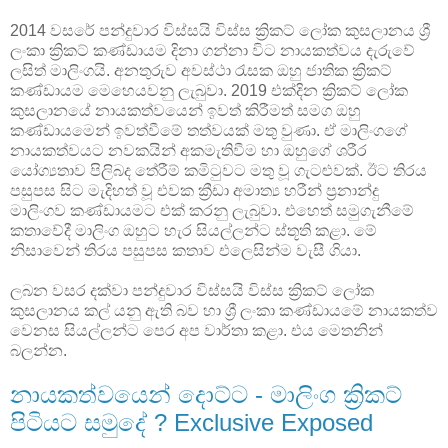
2014 වසරේ පන්දුවාර විස්සයි විස්ස ක්‍රිකට් ලෝක කුසලානය ශ්‍රී
ලංකා ක්‍රිකට් කණ්ඩායම දිනා ගන්නා විට නායකත්වය දැරුවේ
ලසිත් මාලිංගයි. අනතුරුව අවස්ථා රැසක ඔහු ජාතික ක්‍රිකට්
කණ්ඩායම මෙහෙයවනු ලැබුවා. 2019 එක්දින ක්‍රිකට් ලෝක
කුසලානයේ නායකත්වයෙන් ඉවත් කිරීමත් සමග ඔහු
කණ්ඩායමෙන් ඉවත්වීමේ තත්වයක් මතු වුණා. ඒ මාලිංගගේ
නායකත්වයට නවකයින් අකමැතිවීම හා ඔහුගේ ශරීර
යෝග්‍යතාව පිලිබද තේරීම් කමිටුවට මතු වූ ගැටළුවක්. ඊට තිරය
පසුපස සිට මැදිහත් වූ එවක ක්‍රීඩා අමාත්‍ය හරීන් ප්‍රනාන්දු
මාලිංගව කණ්ඩායමට එක් කරනු ලැබුවා. එහෙත් සමුගැනීමේ
කතාවේදී මාලිංග ඔහුට හැර සියල්ලන්ට ස්තූති කළා. මේ
නිසාවෙන් තිරය පසුපස කතාව එලෙසින්ම වැසී ගියා.
ලබන වසර දක්වා පන්දුවාර විස්සයි විස්ස ක්‍රිකට් ලෝක
කුසලානය කල් යනු ඇති බව හා ශ්‍රී ලංකා කණ්ඩායමේ නායකත්ව
වෙනස සියල්ලන්ට පෙර අප වාර්තා කළා. එය මෙතනින්
බලන්න.
නායකත්වයෙන් දොට්ට - මාලිංග ක්‍රිකට්
පිටියට සමුදේ ? Exclusive Exposed