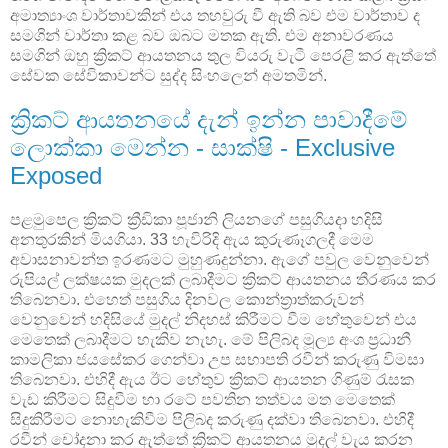
අමාත්‍යාංශ වාර්තාවකින් එය තහවුරු වී ඇති බව එම වාර්තාව ද
සමගින් වාර්තා කළ බව ඔබට මතක ඇති. එම අනාවරණය
සමගින් ඔහු ක්‍රිකට් ආයතනය තුල වියරු වැටී පෙරළි කර ඇත්තේ
සේවක සේවිකාවන්ට සුද්ද සිංහලෙන් අමතමින්.
ක්‍රිකට් ආයතනයේ දැන් ඉන්න පාවාදීමේ
ලොක්කා මෙන්න - සාක්ෂි - Exclusive
Exposed
පළමුපෙල ක්‍රිකට් ක්‍රීඩිකා පූජානි ලියනගේ පසුගියදා හදිසි
අනතුරකින් මියගියා. 33 හැවිරිදි ඇය කුරුණෑගලදී මෙම
අවාසනාවන්ත ඉරණමට මුහුණදුන්නා. ඇගේ පවුල වෙනුවෙන්
රුපියල් ලක්ෂයක මුදලක් ලබාදීමට ක්‍රිකට් ආයතනය තීරණය කර
තිබෙනවා. එහෙත් පසුගිය දිනවල කොන්ත්‍රාත්කරුවන්
වෙනුවෙන් හදිසියේ මුදල් නිදහස් කිරීමට වීම හේතුවෙන් එය
මෙතෙක් ලබාදීමට හැකිව නැහැ. මේ පිලිබද මූල්‍ය අංශ ප්‍රධානී
කාමලිකා ජයසේකර ගෙන්වා උප සභාපති රවීන් කරුණු විමසා
තිබෙනවා. එහිදී ඇය ඊට හේතුව ක්‍රිකට් ආයතන ගිණුම් රැසක
වැඩ කිරීමට සිදුවීම හා රටේ පවතින තත්වය මත මෙතෙක්
සිදුකිරීමට නොහැකිවීම පිලිබද කරුණු දක්වා තිබෙනවා. එහිදී
රවීන් චෝදනා කර ඇත්තේ ක්‍රිකට් ආයතනය මුදල් වැය කරන