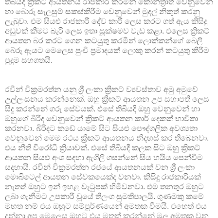
තිබියදී ක්‍රිකට් ආයතනය රාජකාරී කරමින් කොන්ත්‍රාත් වෙනුවෙන්
හා බොරු සැලසුම් සකස්කිරීම වෙනුවෙන් මුදල් නිකුත් කරනු
ලැබුවා. එම සියළු රාජකාරී දේව කාරී ලෙස කරට ගත් ඇය කිසිදු
අඩුවක් කීමට බැරි ලෙස ඉතා සූක්ෂමව වැඩ කළා. එලෙස ක්‍රිකට්
ආයතන බර කරට ගෙන කටයුතු කරමින් ලොක්කන්ගේ බෙලි
බේරූ ඇයට මෙලෙස පුංචි ප්‍රමාදයක් ලොකු කරන් කටයුතු කිරීම
පුදුම සහගතයි.
රවීන් වික්‍රමරත්න යනු ශ්‍රී ලංකා ක්‍රිකට් ව්‍යවස්තාව අමු අමුවේ
උල්ලංඝනය කරන්නෙක්. ඔහු ක්‍රිකට් ආයතන උප සභාපති ලෙස
සිදු කරන්නේ ගරු සේවයක්. එසේ තිබියදී ඔහු වෙනුවෙන් හා
ඔහුගේ බිරිද වෙනුවෙන් ක්‍රිකට් ආයතන කාර් දෙකක් භාවිතා
කරනවා. බිරිදට කඩේ යාමේ සිට සියළු පෞද්ගලික අවශ්‍යතා
වෙනුවෙන් මෙම රථය ක්‍රිකට් ආයතනය නිදහස් කර තිබෙනවා.
එය නීති විරෝධී ක්‍රියාවක්. එසේ තිබියදී කලක සිට ඔහු ක්‍රිකට්
ආයතන සියළු අංශ සදහා ඇගිලි ගසන්නේ සිය හයිය පෙන්වීම
සදහායි. රවීන් වික්‍රමරත්න රජයේ ආයතනයක් වන ශ්‍රී ලංකා
මොබිටෙල් ආයතන සේවකයෙක්ද වනවා. කිසිදු රාජකාරියක්
නැතත් ඔහුට ඉන් ඉහළ වැටුපක් හිමිවනවා. එම තනතුර ඔහුට
ලබා ගැනීමට උපකාරී වූයේ තිලංග සුමතිපාලයි. ගුණමකු කමේ
මහත නම් එය ඔහුට සම්පූර්ණයෙන් අමතක වීමයි. එහෙත් එය
දන්නා අප මෙලෙස ඔහුට එය මතක් කරන්නේ මුල අමතක වන