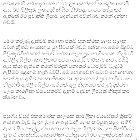
වෙබ් අඩවියක් සදහා තොරතුරු ලබාදෙන්නේ කාමලිකා බවයි.
ඇය ඊට පිලිතුරු ලබාදෙමින් සිය නිරවද්‍ය භාවය ඔප්පු කර
ඇත්තේ ඊට ප්‍රවෘත්ති ලියාම දෙන්නේ රවීන් බව තමන් දන්නා
බවයි.
මෙම කරුණු දැක්වීම තමා හා එකට එක කීමක් ලෙස සැලකූ
රවීන් ක්‍රිකට් ආයතනය යුද පිටියක් බවට පත් කළා. මෙම සිදුවීම
පිලිබද රවීන්ගෙන් සමාව ගන්නා ලෙස ප්‍රධාන විධායක නිලධාරී
ඈෂ්ලී ද සිල්වා කාමලිකාට පවසා ඇතැයි වාර්තා වනවා. එහිදී
ඇය කියා ඇත්තේ තමන් වරදක් නොකර බොරුවට බැණුම්
ඇසීමට සූදානම් නැති බවයි. මේ හේතුවෙන් සමාව නොගන්නා
බවත් ඇය දැඩිව පවසා තිබෙනවා. අවසානයේ ප්‍රධාන විධායක
නිලධාරී ඈෂ්ලී ද සිල්වා සතියක් තුල නිදහසට කරුණු දක්වන
ලෙස කාමලිකා ජයසේකරට දැනුම් දෙමින් ලිපියක් නිකුත් කර
තිබෙනවා.
පසුගිය වසර එකහමාරක කාලයක් කාමලිකා ජයසේකර ක්‍රිකට්
ආයතන වැඩ බලන මූල්‍ය අංශ ප්‍රධානී ලෙස කටයුතු කළා. එහිදී
ඇයට සිය බෙල්ල ගසා නොයන ලෙස ගිණුම් කටයුතු සිදුකිරීමට
වූ වාර අනන්තයි. කොරෝනා හේතුවෙන් රට ලොක්ඩවුන් කර