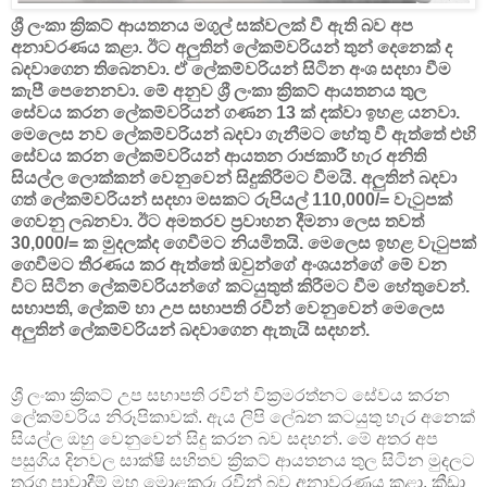
ශ්‍රී ලංකා ක්‍රිකට් ආයතනය මගුල් සක්වලක් වී ඇති බව අප
අනාවරණය කළා. ඊට අලුතින් ලේකම්වරියන් තුන් දෙනෙක් ද
බදවාගෙන තිබෙනවා. ඒ ලේකම්වරියන් සිටින අංශ සදහා වීම
කැපී පෙනෙනවා. මේ අනුව ශ්‍රී ලංකා ක්‍රිකට් ආයතනය තුල
සේවය කරන ලේකම්වරියන් ගණන 13 ක් දක්වා ඉහළ යනවා.
මෙලෙස නව ලේකම්වරියන් බදවා ගැනීමට හේතු වී ඇත්තේ එහි
සේවය කරන ලේකම්වරියන් ආයතන රාජකාරී හැර අනිති
සියල්ල ලොක්කන් වෙනුවෙන් සිදුකිරීමට වීමයි. අලුතින් බදවා
ගත් ලේකම්වරියන් සදහා මසකට රුපියල් 110,000/= වැටුපක්
ගෙවනු ලබනවා. ඊට අමතරව ප්‍රවාහන දීමනා ලෙස තවත්
30,000/= ක මුදලක්ද ගෙවීමට නියමිතයි. මෙලෙස ඉහළ වැටුපක්
ගෙවීමට තීරණය කර ඇත්තේ ඔවුන්ගේ අංශයන්ගේ මේ වන
විට සිටින ලේකම්වරියන්ගේ කටයුතුත් කිරීමට වීම හේතුවෙන්.
සභාපති, ලේකම් හා උප සභාපති රවීන් වෙනුවෙන් මෙලෙස
අලුතින් ලේකම්වරියන් බදවාගෙන ඇතැයි සදහන්.
ශ්‍රී ලංකා ක්‍රිකට් උප සභාපති රවීන් වික්‍රමරත්නට සේවය කරන
ලේකම්වරිය නිරූපිකාවක්. ඇය ලිපි ලේඛන කටයුතු හැර අනෙක්
සියල්ල ඔහු වෙනුවෙන් සිදු කරන බව සදහන්. මේ අතර අප
පසුගිය දිනවල සාක්ෂි සහිතව ක්‍රිකට් ආයතනය තුල සිටින මුදලට
තරග පාවාදීම් මහ මොළකරු රවීන් බව අනාවරණය කළා. ක්‍රීඩා