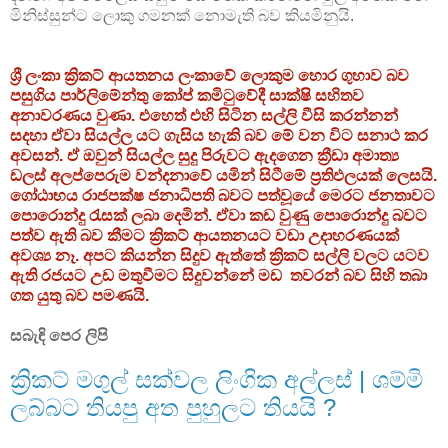
මිනිස්සුන්ට ලොකු ගමනක් නොමැති බව කියමිනුයි.
ශ්‍රී ලංකා ක්‍රිකට් ආයතනය ලංකාවේ ලොකුම හොර ගුහාව බව
පසුගිය පාර්ලිමේන්තු කෝප් කමිටුවේදී සාක්ෂි සහිතව
අනාවරණය වුණා. එහෙත් එහි සිටින සල්ලි වීසි කරන්නන්
සදහා ඒවා සියල්ල යට ගැසිය හැකි බව මේ වන විට සනාථ කර
අවසන්. ඒ ඔවුන් සියල්ල සුදු පිරුවට ඇදගෙන ක්‍රීඩා අමාත්‍ය
ඩලස් අලප්පෙරුම වන්දනාවේ යමින් සිටීමේ ප්‍රතිඵලයක් ලෙසයි.
ගෝඨාභය රාජපක්ෂ ජනාධිපති බවට පත්වූයේ මෙරට ජනතාවට
පොරොන්දු රැසක් ලබා දෙමින්. ඒවා කඩ වුණු පොරොන්දු බවට
පත්ව ඇති බව කීමට ක්‍රිකට් ආයතනයට වඩා උදාහරණයක්
අවශ්‍ය නෑ. අපට කියන්න සිදුව ඇත්තේ ක්‍රිකට් සල්ලි වලට යටව
ඇති රජයට උඩ මතුවීමට සිදුවන්නේ මඩ තවරන් බව සිහි තබා
ගත යුතු බව පමණයි.
සබැඳි පෙර ලිපි
ක්‍රිකට් මගුල් සක්වල ලිංගික අල්ලස් | ශම්මි
ලබ්බට තියපු අත පුහුලට තියයි ?