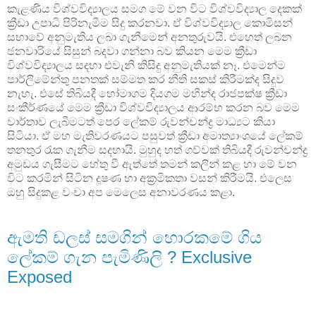
කැළණිය විශ්වවිද්‍යාලය සමග මේ වන විට විශ්වවිද්‍යාල දෙකක්
ක්‍රීඩා උපාධි පිරිනැමීම සිදු කරනවා. ඒ විශ්වවිද්‍යාල කොමිසන්
සභාවේ අනුමැතිය ලබා ගැනීමෙන් අනතුරුවයි. එහෙත් ලබන
ජනවාරියේ සිසුන් බදවා ගන්නා බව කියන මෙම ක්‍රීඩා
විශ්වවිද්‍යාලය සදහා එවැනි කිසිදු අනුමැතියක් නෑ. එමෙන්ම
පාර්ලිමේන්තු පනතක් සම්මත කර නීති සකස් කිරීමක්ද සිදුව
නැහැ. එසේ තිබියදී හෝමාගම දියගම මහින්ද රාජපක්ෂ ක්‍රීඩා
සංකීර්ණයේ මෙම ක්‍රීඩා විශ්වවිද්‍යාලය ආරම්භ කරන බව මෙම
වාර්තාව ලැබීමටත් පෙර ලේකම් රුවන්චන්ද්‍ර මාධ්‍යට කියා
සිටියා. ඒ මහ මැතිවරණයට පසුවත් ක්‍රීඩා අමාත්‍යාංශයේ ලේකම්
තනතුර රැක ගැනීම සදහායි. මුහුද හත් ගව්වක් තිබියදී රුවන්චන්ද්‍ර
අමුඩය ගැසීමට හේතු වී ඇත්තේ තමන් කලින් කළ හා මේ වන
විට කරමින් සිටින දූෂණ හා අක්‍රමිකතා වසන් කිරීමයි. එලෙස
ඔහු සිදුකළ වංචා අප මෙලෙස අනාවරණය කළා.
ඇමති ඩලස් සමගින් හොරකමේ ගිය
ලේකම් ගැන පැමිණිලි ? Exclusive
Exposed