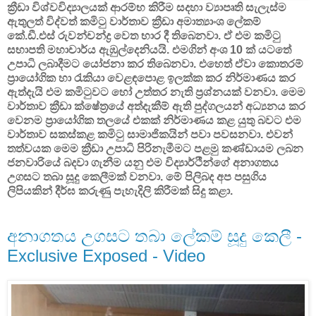
ක්‍රීඩා විශ්වවිද්‍යාලයක් ආරම්භ කිරීම සදහා ව්‍යාපෘති සැලැස්ම
ඇතුලත් විද්වත් කමිටු වාර්තාව ක්‍රීඩා අමාත්‍යාංශ ලේකම්
කේ.ඩී.එස් රුවන්චන්ද්‍ර වෙත භාර දී තිබෙනවා. ඒ එම කමිටු
සභාපති මහාචාර්ය ඇඹුල්දෙනියයි. එමගින් අංශ 10 ක් යටතේ
උපාධි ලබාදීමට යෝජනා කර තිබෙනවා. එහෙත් ඒවා කොතරම්
ප්‍රායෝගික හා රැකියා වෙළඳපොළ ඉලක්ක කර නිර්මාණය කර
ඇත්දැයි එම කමිටුවට හෝ උත්තර නැති ප්‍රශ්නයක් වනවා. මෙම
වාර්තාව ක්‍රීඩා ක්ෂේත්‍රයේ අත්දැකීම් ඇති පුද්ගලයන් අධ්‍යනය කර
වෙනම ප්‍රායෝගික තලයේ එකක් නිර්මාණය කළ යුතු බවට එම
වාර්තාව සකස්කළ කමිටු සාමාජිකයින් පවා පවසනවා. එවන්
තත්වයක මෙම ක්‍රීඩා උපාධි පිරිනැමීමට පළමු කණ්ඩායම ලබන
ජනවාරියේ බදවා ගැනීම යනු එම විද්‍යාර්ථීන්ගේ අනාගතය
උගසට තබා සූදු කෙලීමක් වනවා. මේ පිලිබද අප පසුගිය
ලිපියකින් දීර්ඝ කරුණු පැහැදිලි කිරීමක් සිදු කළා.
අනාගතය උගසට තබා ලේකම් සූදු කෙලී -
Exclusive Exposed - Video