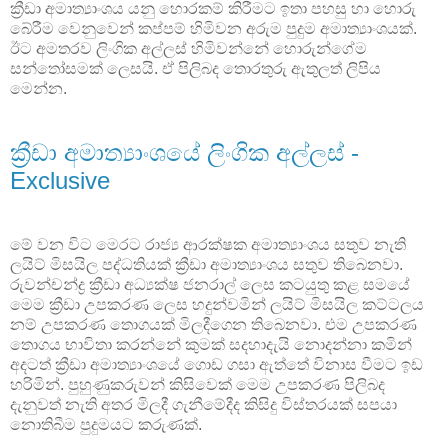
ක්‍රීඩා අමාත්‍යාංශය යනු හොරකම් කිරීමට ඉතා පහසු හා හොරු
බේරීම වෙනුවෙන් කප්පම් හිමිවන අරුම පුදුම අමාත්‍යාංශයක්.
ඊට අමතරව ලිංගික අල්ලස් හිමිවන්නේ හොරුන්ගේම
සන්තෝසමක් ලෙසයි. ඒ පිලිබද තොරතුරු ඇතුලත් ලිපිය
මෙන්න.
ක්‍රීඩා අමාත්‍යාංශයේ ලිංගික අල්ලස් -
Exclusive
මේ වන විට මෙරට රාජ්‍ය ආරක්ෂක අමාත්‍යාංශය සතුව නැති
ලයිට් මිසයිල පද්ධතියක් ක්‍රීඩා අමාත්‍යාංශය සතුව තිබෙනවා.
රුවන්චන්ද්‍ර ක්‍රීඩා අධ්‍යක්ෂ ජනරාල් ලෙස කටයුතු කළ සමයේ
මෙම ක්‍රීඩා උපකරණ ලෙස හදුන්වමින් ලයිට් මිසයිල කට්ටලය
නම් උපකරණ තොගයක් මිලදීගෙන තිබෙනවා. එම උපකරණ
තොගය භාවිතා කරන්නේ කුමක් සදහාදැයි නොදන්නා කමින්
අදටත් ක්‍රීඩා අමාත්‍යාංශයේ ගොඩ ගසා ඇත්තේ විනාස වීමට ඉඩ
හරිමින්. පුහුණුකරුවන් කිසිවෙක් මෙම උපකරණ පිලිබද
දැනුවත් නැති අතර මිලදී ගැනීමේදීද කිසිදු විස්තරයක් සපයා
නොතිබීම පුදුමයට කරුණක්.