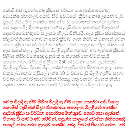
කේ.ඩී.එස් රුවන්චන්ද්‍ර ක්‍රීඩා සංවර්ධනය දෙපාර්තමේන්තු
අධයක්ෂ ජනරාල්වරයාව සිටි අවධියේ ක්‍රීඩා කෞෂල්‍යයන් වැඩි
දියුණු කිරීමේ ව්‍යාපෘතිය නමින් වැඩ සටහනක් හදුන්වා දුන්නා.
මේ සදහා මිලදී ගත යුතු භාණ්ඩ ලැයිස්තුව සකස්කර දී ඇත්තේ
දෙපාර්තමේන්තුවේ සැලසුම් නිලධාරිනියයි. ඇය ක්‍රීඩා ක්ෂේත්‍රයේ
නිලධාරිනියක් නොවන අතර ක්‍රීඩාව ගැන කිසිවක් නොදත් වෙන
වෙන ක්‍රීඩා පමණක් දත් බව කියන රාජ්‍ය පාලනය නිලධාරිනියක්.
ඇය සකස්කළ ලැයිස්තුව මිලදී ගැනීම අනුමත කර ඇත්තේ ක්‍රීඩාව
පිලිබද කිසිදු විශේෂඥ දැනුමක් ඇත්තෙක් නොවීමත් කැපී
පෙනෙනවා. රුපියල් මිලියන 250 ක් වටිනා මෙම ලැයිස්තුව
මිලදී ගැනීමට විවෘත මිල ගණන් කැදවීමක් ද සිදුකර නැහැ. රාජ්‍ය
චක්‍රලේඛ අනුව රුපියල් ලක්ෂ 10 ට වඩා වැඩි මිලදී ගැනීම් සදහා
විවෘත ටෙන්ඩර් කැදවීමකින් සිදුකළ යුතු වනවා. එහෙත් නීතිය
දෙකට තුනට නවා අතට ගත් රුවන්චන්ද්‍ර එය සිදුකර නැහැ.
මෙම මිලදී ගැනීම් සීමිත මිලදී ගැනීම් ලෙස පෙන්වා අති විශාල
කොමිස් ගැසීමක් සිදුව තිබෙනවා. මෙලෙස මිලදී ගත් භාණ්ඩ
අදටත් ක්‍රීඩා සංවර්ධන දෙපාර්තමේන්තුවේ ගොඩ ගසා ඇත්තේ
විනාස වී යාමට ඉඩ හරිමින්. පසුගිය කාලයේ අවස්තා කිහිපයකදී
පාසල් වෙත මෙම ඇතැම් භාණ්ඩ බෙදා දීමටත් පියවර ගත්තා. මේ