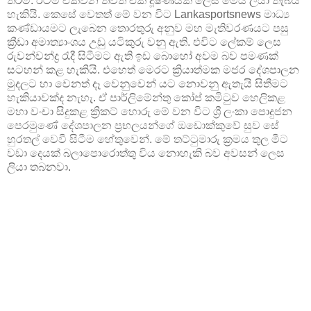
තරම්. ඊටම එක්වන තවත් එක් දූෂණයක් ලෙස මෙය ලියා තැබිය
හැකියි. කෙසේ වෙතත් මේ වන විට Lankasportsnews මාධ්‍ය
කණ්ඩායමට ලැබෙන තොරතුරු අනුව මහ මැතිවරණයට පසු
ක්‍රීඩා අමාත්‍යාංශය උඩු යටිකුරු වනු ඇති. එවිට ලේකම් ලෙස
රුවන්චන්ද්‍ර රැදී සිටීමට ඇති ඉඩ බොහෝ අවම බව පමණක්
සටහන් කළ හැකියි. එහෙත් මෙරට ක්‍රියාත්මක මජර දේශපාලන
මුදලට හා වෙනත් දෑ වෙනුවෙන් යට නොවනු ඇතැයි සිතීමට
හැකියාවක්ද නැහැ. ඒ පාර්ලිමේන්තු කෝප් කමිටුව හෙලිකළ
මහා වංචා සිදුකළ ක්‍රිකට් හොරු මේ වන විට ශ්‍රී ලංකා පොදුජන
පෙරමුණේ දේශපාලන ප්‍රභලයන්ගේ ඔඩොක්කුවේ සුව සේ
හුරතල් වෙවී සිටීම හේතුවෙන්. මේ තට්ටුමාරු ක්‍රමය තුල මීට
වඩා දෙයක් බලාපොරොත්තු විය නොහැකි බව අවසන් ලෙස
ලියා තබනවා.