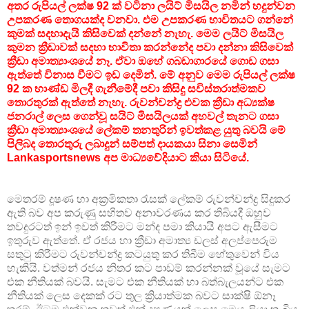
අතර රුපියල් ලක්ෂ 92 ක් වටිනා ලයිට් මිසයිල නමින් හදුන්වන
උපකරණ තොගයක්ද වනවා. එම උපකරණ භාවිතයට ගන්නේ
කුමක් සදහාදැයි කිසිවෙක් දන්නේ නැහැ. මෙම ලයිට් මිසයිල
කුමන ක්‍රීඩාවක් සදහා භාවිතා කරන්නේද පවා දන්නා කිසිවෙක්
ක්‍රීඩා අමාත්‍යාංශයේ නෑ. ඒවා ඔහේ ගබඩාගාරයේ ගොඩ ගසා
ඇත්තේ විනාස වීමට ඉඩ දෙමින්. මේ අනුව මෙම රුපියල් ලක්ෂ
92 ක භාණ්ඩ මිලදී ගැනීමේදී පවා කිසිදු සවිස්තරාත්මකව
තොරතුරක් ඇත්තේ නැහැ. රුවන්චන්ද්‍ර එවක ක්‍රීඩා අධ්‍යක්ෂ
ජනරාල් ලෙස ගෙන්වූ සයිට් මිසයිලයක් අහවල් තැනට ගසා
ක්‍රීඩා අමාත්‍යාංශයේ ලේකම් තනතුරින් ඉවත්කළ යුතු බවයි මේ
පිලිබද තොරතුරු ලබාදුන් සම්පත් දායකයා සිනා සෙමින්
Lankasportsnews අප මාධ්‍යවේදියාට කියා සිටියේ.
මෙතරම් දූෂණ හා අක්‍රමිකතා රැසක් ලේකම් රුවන්චන්ද්‍ර සිදුකර
ඇති බව අප කරුණු සහිතව අනාවරණය කර තිබියදී ඔහුව
තවදුරටත් ඉන් ඉවත් කිරීමට මන්ද පමා කියායි අපට ඇසීමට
ඉතුරුව ඇත්තේ. ඒ රජය හා ක්‍රීඩා අමාත්‍ය ඩලස් අලප්පෙරුම
සතුටු කිරීමට රුවන්චන්ද්‍ර කටයුතු කර තිබීම හේතුවෙන් විය
හැකියි. වත්මන් රජය නිතර කට පාඩම් කරන්නක් වූයේ සැමට
එක නීතියක් බවයි. සැමට එක නීතියක් හා බත්බැලයන්ට එක
නීතියක් ලෙස දෙකක් රට තුල ක්‍රියාත්මක බවට සාක්ෂි ඕනෑ