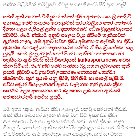
ජාතික ඔලිම්පික් කමිටුවේ හිටපු සභාපති හේමසිරි ප්‍රනාන්දුයි.
මෙහි ඇති අනෙක් විහිලුව වන්නේ ක්‍රීඩා අමාත්‍යාංශය ලියාපදිංචි
නොකළ මෙම සංගමය වෙනුවෙන් තරගාවලියට පෙර පෝෂණ
දීමනා ලෙස රුපියල් ලක්ෂ දෙකහමාරකට අධික මුදලක් වැයකර
තිබීමයි. රටේ නීතියට අනුව එලෙස වැය කිරීමේ හැකියාවක්
ඇත්තේ නැහැ. මේ අනුව එවක ක්‍රීඩා අමාත්‍යාංශ ලේකම් හා ක්‍රීඩා
අධ්‍යක්ෂ ජනරාල් යන දෙදෙනාටම එරහිව නීතිය ක්‍රියාත්මක කළ
යුතුයි. මෙම මුදල ඔවුන්ගෙන් පියවා ගැනීමට අමාත්‍යාංශයට
හැකියාව ඇති බවයි නීති විශාරදයන් lankasportsnews වෙත
කියා සිටියේ. එමෙන්ම මෙම සංගමය බදු සහන ලබාගෙන තුන්
ප්‍රයාම ක්‍රීඩාව වෙනුවෙන් උපකරණ තොගයක් ගෙන්වා
තිබෙනවා. තුන් ප්‍රයාම යනු දිවීම, පිහිණීම හා පාපැදි පැදීමයි.
එවිට ඔවුන් සියල්ලන්ගේ ඇසට වැලි ගසා තුන් ප්‍රයාම ක්‍රීඩා
භාණ්ඩ ලෙස ආනයනය කර බදු සහන ලබාගෙන ඇත්තේ
මොනවාටදැයි සෙවිය යුතුයි.
මේ අතර දකුණු ආසියා ක්‍රීඩා උළෙලට එක්වූ කෝ කෝ ක්‍රීඩාව
කෝ කියා බොහෝ දෙනෙක් මේ වන විට අසනවා. ක්‍රීඩා
අමාත්‍යාංශ වාර්තාවේ දැක්වෙන්නේ කෝ - කෝ ක්‍රීඩාව සදහා
විශාල වියදමක් දරා ඇති නමුත් කිසිදු ප්‍රතිපලයක් නොමැති වීම හා
ඒ් සම්බන්ධව ඇති තොරතුරු ඉතා අසතුටුදායක නිසා විනය