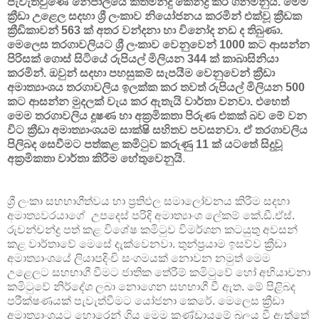
පැවැත්වුණේ නේපාලයේ කත්මන්දු කේන්ද්‍ර කර ගනිමිනුයි. මෙම
ක්‍රීඩා උළෙල සදහා ශ්‍රී ලංකාව නියෝජනය කරමින් එක්වූ ක්‍රීඩක
ක්‍රීඩිකාවන් 563 ක් අතර වන්දනා හා විනෝද නඩ ද තිබුණා.
මෙලෙස තරගාවලියට ශ්‍රී ලංකාව වෙනුවෙන් 1000 කට ආසන්න
පිරිසක් ගොස් සිටියේ රුපියල් මිලියන 344 ක් කාබාසිනියා
කරමින්. ඔවුන් සදහා පහසුකම් සැපයීම වෙනුවෙන් ක්‍රීඩා
අමාත්‍යාංශය තරගාවලිය ඉලක්ක කර තවත් රුපියල් මිලියන 500
කට ආසන්න මුදලක් වැය කර ඇතැයි වාර්තා වනවා. එහෙත්
මෙම තරගාවලිය දූෂණ හා අක්‍රමිකතා පිරුණ එකක් බව මේ වන
විට ක්‍රීඩා අමාත්‍යාංශයම සාක්ෂි සහිතව පවසනවා. ඒ තරගාවලිය
පිලිබද සෙවීමට පත්කළ කමිටුව කරුණු 11 ක් යටතේ සිදුවූ
අක්‍රමිකතා වාර්තා කිරීම හේතුවෙනුයි
.
ශ්‍රී ලංකා සහභාගීත්වය හා ප්‍රතිඵල සමාලෝචනය කිරීම සදහා
අමාත්‍යවරයාගේ උපදෙස් පරිදි අමාත්‍යාංශ ලේකම් කේ.ඩී.ඒස්.
රුවන්චන්ද්‍ර පත් කළ විශේෂ කමිටුව විමර්ශන කටයුතු අවසන්
කළ වාර්තාවේ මෙසේ දැක්වෙනවා. තුන්ප්‍රයාම ඉසව්ව ක්‍රීඩා
අමාත්‍යාංශයේ ලියාපදිංචි සංගමයක් නොවන නමුත් මෙම
උළෙලට සහභාගී වීමට ජාතික තේරීම් කමිටුවේ හෝ අභියාචනා
කමිටුවේ නිර්දේශ ලබා නොගෙන සහභාගී වී ඇත. මේ පිළිබද
පරීක්ෂණයක් පැවැත්වීමට යෝජනා කෙරේ. මෙලෙස ක්‍රීඩා
අමාත්‍යාංශයට හොරෙන් ගිය මෙම කණ්ඩායමේ බලය වී ඇත්තේ