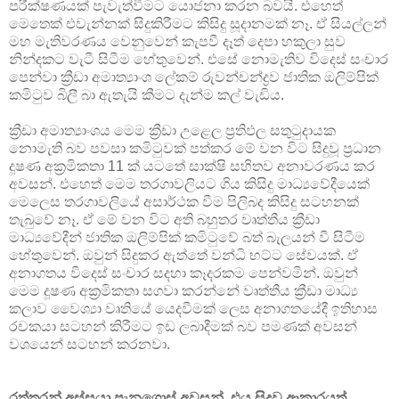
පරීක්ෂණයක් පැවැත්වීමට යොජනා කරන බවයි. එහෙත්
මෙතෙක් එවැන්නක් සිදුකිරීමට කිසිදු සූදානමක් නෑ. ඒ සියල්ලන්
මහ මැතිවරණය වෙනුවෙන් කැපවී දෑත් දෙපා හකුලා සුව
නින්දකට වැටී සිටීම හේතුවෙන්. එසේ නොමැතිව විදෙස් සංචාර
පෙන්වා ක්‍රීඩා අමාත්‍යාංශ ලේකම් රුවන්චන්ද්‍රව ජාතික ඔලිම්පික්
කමිටුව බිලී බා ඇතැයි කීමට දැන්ම කල් වැඩිය.
ක්‍රීඩා අමාත්‍යාංශය මෙම ක්‍රීඩා උළෙල ප්‍රතිඵල සතුටුදායක
නොමැති බව පවසා කමිටුවක් පත්කර මේ වන විට සිදුවූ ප්‍රධාන
දූෂණ අක්‍රමිකතා 11 ක් යටතේ සාක්ෂි සහිතව අනාවරණය කර
අවසන්. එහෙත් මෙම තරගාවලියට ගිය කිසිදු මාධ්‍යවේදීයෙක්
මෙලෙස තරගාවලියේ අසාර්ථක වීම පිලිබද කිසිදු සටහනක්
තැබුවේ නෑ. ඒ මේ වන විට අති බහුතර වෘත්තීය ක්‍රීඩා
මාධ්‍යවේදීන් ජාතික ඔලිම්පික් කමිටුවේ බත් බැලයන් වී සිටීම
හේතුවෙන්. ඔවුන් සිදුකර ඇත්තේ වන්ධි භට්ට සේවයක්. ඒ
අනාගතය විදෙස් සංචාර සදහා කෑදරකම පෙන්වමින්. ඔවුන්
මෙම දූෂණ අක්‍රමිකතා සගවා කරන්නේ වෘත්තීය ක්‍රීඩා මාධ්‍ය
කලාව වෛශ්‍යා වෘතියේ යෙදවීමක් ලෙස අනාගතයේදී ඉතිහාස
රචකයා සටහන් කිරීමට ඉඩ ලබාදීමක් බව පමණක් අවසන්
වශයෙන් සටහන් කරනවා.
රත්තරන් අස්සයා පැනගොස් අවසන්. එය සිදුවූ ආකාරයත්