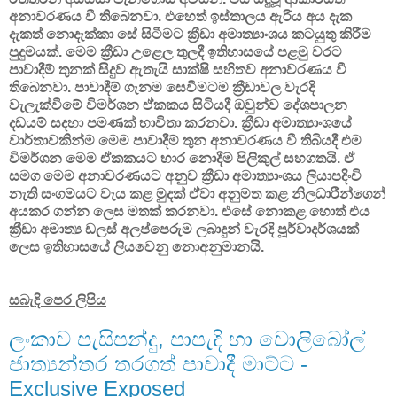
අනාවරණය වී තිබෙනවා. එහෙත් ඉස්තාලය ඇරිය අය දැක
දැකත් නොදැක්කා සේ සිටීමට ක්‍රීඩා අමාත්‍යාංශය කටයුතු කිරීම
පුදුමයක්. මෙම ක්‍රීඩා උළෙල තුලදී ඉතිහාසයේ පළමු වරට
පාවාදීම් තුනක් සිදුව ඇතැයි සාක්ෂි සහිතව අනාවරණය වී
තිබෙනවා. පාවාදීම් ගැනම සෙවීමටම ක්‍රීඩාවල වැරදි
වැලැක්වීමේ විමර්ශන ඒකකය සිටියදී ඔවුන්ව දේශපාලන
දඩයම් සදහා පමණක් භාවිතා කරනවා. ක්‍රීඩා අමාත්‍යාංශයේ
වාර්තාවකින්ම මෙම පාවාදීම් තුන අනාවරණය වී තිබියදී එම
විමර්ශන මෙම ඒකකයට භාර නොදීම පිලිකුල් සහගතයි. ඒ
සමග මෙම අනාවරණයට අනුව ක්‍රීඩා අමාත්‍යාංශය ලියාපදිංචි
නැති සංගමයට වැය කළ මුදක් ඒවා අනුමත කළ නිලධාරීන්ගෙන්
අයකර ගන්න ලෙස මතක් කරනවා. එසේ නොකළ හොත් එය
ක්‍රීඩා අමාත්‍ය ඩලස් අලප්පෙරුම ලබාදුන් වැරදි පූර්වාදර්ශයක්
ලෙස ඉතිහාසයේ ලියවෙනු නොඅනුමානයි.
සබැඳි පෙර ලිපිය
ලංකාව පැසිපන්දු, පාපැදි හා වොලිබෝල්
ජාත්‍යන්තර තරගත් පාවාදී මාට්ට -
Exclusive Exposed