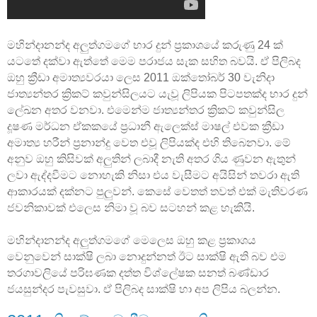
මහින්දානන්ද අලුත්ගමගේ භාර දුන් ප්‍රකාශයේ කරුණු 24 ක්
යටතේ දක්වා ඇත්තේ මෙම පරාජය සැක සහිත බවයි. ඒ පිලිබද
ඔහු ක්‍රීඩා අමාත්‍යවරයා ලෙස 2011 ඔක්තෝබර් 30 වැනිදා
ජාත්‍යන්තර ක්‍රිකට් කවුන්සිලයට යැවූ ලිපියක පිටපතක්ද භාර දුන්
ලේඛන අතර වනවා. එමෙන්ම ජාත්‍යන්තර ක්‍රිකට් කවුන්සිල
දූෂණ මර්ධන ඒකකයේ ප්‍රධානී ඇලෙක්ස් මාෂල් එවක ක්‍රීඩා
අමාත්‍ය හරීන් ප්‍රනාන්දු වෙත එවූ ලිපියක්ද එහි තිබෙනවා. මේ
අනුව ඔහු කිසිවක් අලුතින් ලබාදී නැති අතර ගිය ණුවන ඇතුන්
ලවා ඇද්දවීමට නොහැකි නිසා එය වැසීමට අයිසින් තවරා ඇති
ආකාරයක් දක්නට පුලුවන්. කෙසේ වෙතත් තවත් එක් මැතිවරණ
ජවනිකාවක් එලෙස නිමා වූ බව සටහන් කළ හැකියි.
මහින්දානන්ද අලුත්ගමගේ මෙලෙස ඔහු කළ ප්‍රකාශය
වෙනුවෙන් සාක්ෂි ලබා නොදුන්නත් ඊට සාක්ෂි ඇති බව එම
තරගාවලියේ පරිඝණක දත්ත විශ්ලේෂක සනත් බණ්ඩාර
ජයසුන්දර පැවසුවා. ඒ පිලිබද සාක්ෂි හා අප ලිපිය බලන්න.