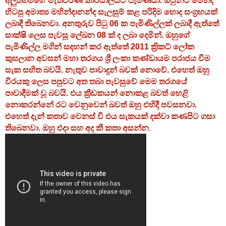
අලුත්ගමගේ මැතිවරණ කාර්යාලයට පැමිණියා. ඔවුන්ට මෙහිදී
හිටපු අමාත්‍ය මහින්දානන්ද සැලසුම් කළ පරිදිම හොද සංග්‍රහයක්
ලබාදී තිබෙනවා. අනතුරුව පිටු 06 ක පැමිණිල්ලක් ලබාදී ඇත්තේ
සාක්ෂි ලෙස පැවසූ ලේඛන 08 ක් ද ලබා දෙමින්. ඔහුගේ
පැමිණිල්ල මගින් සදහන් කර ඇත්තේ 2011 ක්‍රිකට් ලෝක
කුසලාන අවසන් මහා තරගය ශ්‍රී ලංකා කණ්ඩායම පරාජය වීම
සැක සහිත බවයි. නැතුව පාවාදුන් බවක් නොවේ. එහෙත් ඔහු
වීරයකු ලෙස පපුවට අත තබා පැවසුවේ මෙම තරගයේ
පාවාදීමක් වූ බවයි. එය ක්‍රීඩකයන් නොකළ බවත් හෙළි
නොකරන්නේ රට වෙනුවෙන් බවත් ඔහු එහිදී පවසනවා.
එහෙත් දැන් කතාව වෙනස් වී එය සැකයක් දක්වා කණපිට ගසා
තිබෙනවා. ඔහු එදා සහ අද කී කතා අසන්න
.