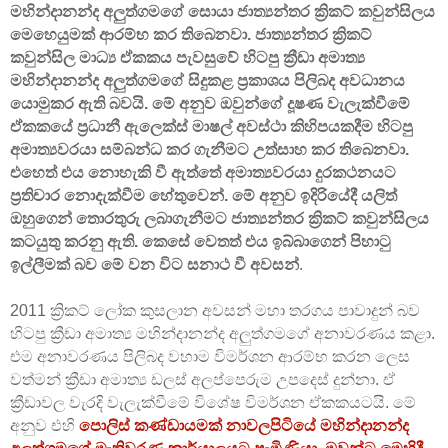
මහින්දානන්ද අලුත්ගමගේ සොයා ජාත්‍යන්තර ක්‍රිකට් කවුන්සිලය
මෙහෙයුමක් ආරම්භ කර තිබෙනවා. ජාත්‍යන්තර ක්‍රිකට්
කවුන්සිල මාධ්‍ය ඒකකය පැවසුවේ හිටපු ක්‍රීඩා අමාත්‍ය
මහින්දානන්ද අලුත්ගමගේ සිදුකළ ප්‍රකාශය පිලිබද අවධානය
යොමුකර ඇති බවයි. මේ අනුව ඔවුන්ගේ දූෂණ වැලැක්වීමේ
ඒකකයේ ප්‍රධානී ඇලෙක්ස් මාෂල් අවස්ථා කිහිපයකදීම හිටපු
අමාත්‍යවරයා සම්බන්ධ කර ගැනීමට උත්සාහ කර තිබෙනවා.
එහෙත් එය නොහැකි වී ඇත්තේ අමාත්‍යවරයා දුරකථනයට
ප්‍රතිචාර නොදැක්වීම හේතුවෙන්. මේ අනුව ඉදිරියේදී යලිත්
ඔහුගෙන් තොරතුරු ලබාගැනීමට ජාත්‍යන්තර ක්‍රිකට් කවුන්සිලය
කටයුතු කරනු ඇති. කෙසේ වෙතත් එය ඉබ්බාගෙන් පිහාටු
ඉල්ලීමක් බව මේ වන විට සනාථ වී අවසන්
.
2011 ක්‍රිකට් ලෝක කුසලාන අවසන් මහා තරගය පාවාදුන් බව
හිටපු ක්‍රීඩා අමාත්‍ය මහින්දානන්ද අලුත්ගමගේ අනාවරණය කළා.
එම අනාවරණය පිලිබද වහාම විමර්ශන ආරම්භ කරන ලෙස
වත්මන් ක්‍රීඩා අමාත්‍ය ඩලස් අලප්පෙරුම උපදෙස් දුන්නා. ඒ
ක්‍රීඩාවල වැරදි වැලැක්වීමේ විශේෂ විමර්ශන ඒකකයටයි. මේ
අනුව එහි
පොලිස් කණ්ඩායමක් නාවලපිටියේ මහින්දානන්ද