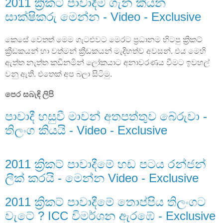
2011 ක්‍රිකට් පාවාදීම ගැන කියන
සාක්ෂිකරු මෙන්න - Video - Exclusive
කෙසේ වෙතත් මෙම ගැටළුවට මෙරට ප්‍රධානම හිටපු ක්‍රිකට්
ක්‍රීඩකයන් හා වත්මන් ක්‍රීඩකයන් මැදිහත්ව අවසන්. එය මෙහි
ඇත්ත නැත්ත කඩිනමින් ලෝකයාට අනාවරණය වීමට ඉවහල්
වනු ඇති. එතෙක් අප බලා සිටිමු.
පෙර සබැඳි ලිපි
පාවාදී හසුවී මාවන් අතපත්තුව බේරුවා -
තිලංග කියයි - Video - Exclusive
2011 ක්‍රිකට් පාවාදීමේ හඩ පටය රන්ජන්
ලීක් කරයි - මෙන්න Video - Exclusive
2011 ක්‍රිකට් පාවාදීමේ තොප්පිය තිලංගට
වැටේ ? ICC විමර්ශන ඇරඹේ - Exclusive