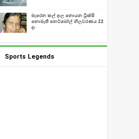
මැරෙන කල් දාල නොයන ට්‍රික්සි
නොමැති නෙට්බෝල් නිලවරණය 22
දා
Sports Legends