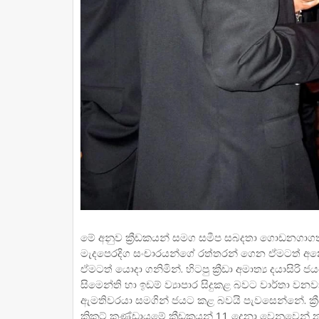
මේ අනුව ක්‍රීඩකයන් සමග සමීප සබදතා ගොඩනගාගත් 
මැදපෙරදිග සංචාරයන්ගේ රත්තරන් ගෙන ඒමටත් අනෙකු
ඒමටත් යොදා ගනිමින්. හිටපු ක්‍රීඩා අමාත්‍ය දයාස
සිමෙන්ති හා ඉඩම් ව්‍යාපාර සිදුකළ බවට වාර්තා වනව
ඇමතිවරයා සමගින් ජයට කළ බවයි පැවසෙන්නේ. ක්‍රීඩා
ක්‍රිකට් කණ්ඩායමේ ක්‍රීඩකයන් 11 දෙනා වෙනුවෙන් 