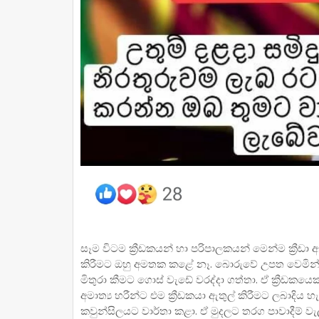
සෑම විටම ක්‍රීඩකයන් හා පරිපාලකයන් මෙන්ම ක්‍ර
කිරීමට ඔහු අමතක කළේ නෑ. බොරුවේ උපත වෙමින් ලෝක
මිතුරා කීමට ගොස් වැඩේ වරද්දා ගත්තා. ඒ ක්‍රීඩකයෙක
අමාත්‍ය හරීන්ට එම ක්‍රීඩකයා ඇතුල් කිරීමට ලබාදිය හ
කවුන්සිලයට වාර්තා කළා. ඒ මුදලට තරග පාවාදීම් ව