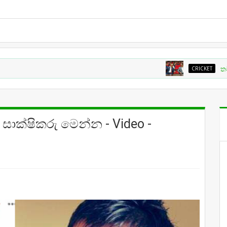
CRICKET
තමන්ට අවශ්‍ය දේ ක
න සාක්ෂිකරු මෙන්න - Video -