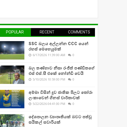
POPULAR
RECENT
COMMENTS
SSC බලය අල්ලන්න CCC යෙන්
රහස් මෙහෙයුමක්
6/17/2026 11:39:00 AM
0
බල තණ්හාව නිසා රංජිත් පණ්ඩිතගේ
එස් එස්.සී එකේ නෝන්ඩි වෙයි
5/10/2026 10:59:00 PM
0
අම්මා විසින් දුව ජාතික පිලට තෝරා
ලංකාවෙන් ගිනස් වාර්තාවක්
5/22/2026 04:41:00 PM
0
දේශපාලන ව්‍යාපෘතියක් බවට පත්වූ
සයිකල් සවාරියක්