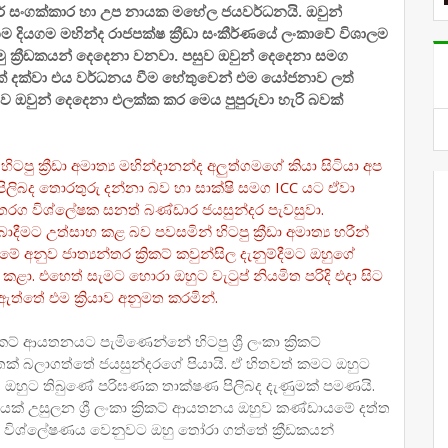
 සංගක්කාර හා උප නායක මහේල ජයවර්ධනයි. ඔවුන්
 දියගම මහින්ද රාජපක්ෂ ක්‍රීඩා සංකීර්ණයේ ලංකාවේ විශාලම
 වූ පළමු ක්‍රීඩකයන් දෙදෙනා වනවා. පසුව ඔවුන් දෙදෙනා සමග
ැල්ලක් දක්වා එය වර්ධනය වීම හේතුවෙන් එම යෝජනාව ලත්
 ඔවුන් දෙදෙනා එලක්ක කර මෙය පුපුරුවා හැරි බවක්
ු ක්‍රීඩා අමාත්‍ය මහින්දානන්ද අලුත්ගමගේ කියා සිටියා අප
පිලිබද තොරතුරු දන්නා බව හා සාක්ෂි සමග ICC යට ඒවා
වක තරග විශ්ලේෂක සනත් බණ්ඩාර ජයසුන්දර පැවසුවා.
ීමට උත්සාහ කළ බව පවසමින් හිටපු ක්‍රීඩා අමාත්‍ය හරීන්
 මේ අනුව ජාත්‍යන්තර ක්‍රිකට් කවුන්සිල දැනුම්දීමට ඔහුගේ
ු කළා. එහෙත් සැමට හොරා ඔහුට වැටුප් නියමිත පරිදි එදා සිට
ත්තේ එම ක්‍රියාව අනුමත කරමින්.
කට් ආයතනයට පැමිණෙන්නේ හිටපු ශ්‍රී ලංකා ක්‍රිකට්
්තක් බලාගත්තේ ජයසුන්දරගේ පියායි. ඒ හිතවත් කමට ඔහුට
ා. ඔහුට තිබුණේ පරිඝණක තාක්ෂණ පිලිබද දැණුමක් පමණයි.
රසිද්ධියක් උසුලන ශ්‍රී ලංකා ක්‍රිකට් ආයතනය ඔහුව කණ්ඩායමේ දත්ත
 විශ්ලේෂණය වෙනුවට ඔහු තෝරා ගත්තේ ක්‍රීඩකයන්