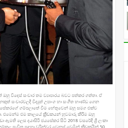
ඔහු විදෙස් සංචාර තම ව්‍යාපාරය බවට පත්කර ගත්තා. ඒ
ත් සංචාරවලදී විද්‍යුත් උපාංග හා සංගීත භාණ්ඩ ගෙන
ිරි ජයසේකරගේ ගම්පලාතේ වීම හේතුවෙන් ඔහු සමග එක්ව
ා. එමෙන්ම එම කාලයේ ක්‍රීඩකයන් හුවමාරු කිරීම ඔහු
 ඇමති ලෙස දයාසිරි ජයසේකර සිටි 2018 වසරේදී ශ්‍රී ලංකා
නම්කළ සංචිත සදහා වරින්වර වෙනස් වෙමින් ක්‍රීඩකයින් 50