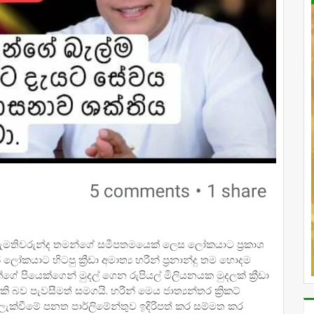
ීඩා ඇමතිවරුන්ද තමන්ගේ සමීපතමයෙක් ලෙස ලෝකයාට ප්‍රකාශ
යාට හිටපු ක්‍රීඩා අමාත්‍ය හරීන් ප්‍රනාන්දු තම හොදම
්ගේ පියෙක්ගෙන් මුදල් ගෙන රුපියල් මිලියනයක මුදලක් ක්‍රීඩා
ැකි බව පැවසීමත් සමගයි. හරීන් මෙය ජාත්‍යන්තර ක්‍රිකට්
ැලැක්වීමේ පනත පාර්ලිමේන්තුව ඉදිරිපත් කර සම්මත කර