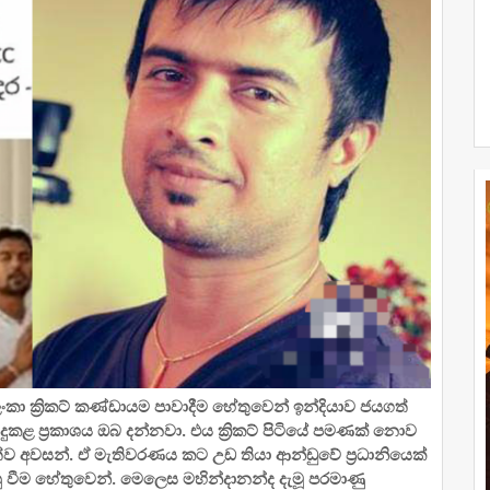
ලංකා ක්‍රිකට් කණ්ඩායම පාවාදීම හේතුවෙන් ඉන්දියාව ජයගත්
සිදුකළ ප්‍රකාශය ඔබ දන්නවා. එය ක්‍රිකට් පිටියේ පමණක් නොව
්ව අවසන්. ඒ මැතිවරණය කට උඩ තියා ආන්ඩුවේ ප්‍රධානියෙක්
 ඔහු වීම හේතුවෙන්. මෙලෙස මහින්දානන්ද දැමූ පරමාණු