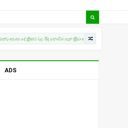
්‍රිකට් වල සිදු නොවීම ගැන ක්‍රීඩා ඇමති කනස්සල්ලෙන්
CRICKET
ADS