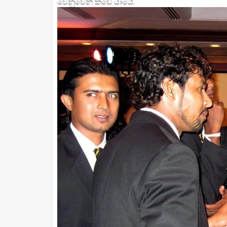
වෙනුවෙන් කඩේ යාමයි.