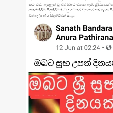
කට වඩා ඇතුලත් වූ බව ඔබට මතක ඇති. ක්‍රීඩකයන
සකස්කිරීම සිදුකිරීමත් ඔහු අමතර ව්‍යාපාරයක් ලෙස 
විශ්ලේෂණය සිදුකිරීමත් කළා.