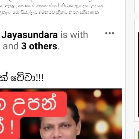
්ගේ ඇතුලු බොහෝ දෙනෙක්ගේ නිවාස ඇතුලත උද්‍යාන
සිදුකළා. මේ සියල්ලට අමතරව ක්‍රිකට් තරග පරිඝණක