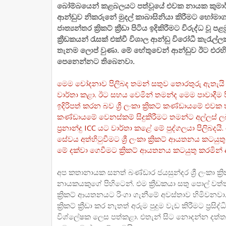
බෝම්බයෙන් කළබලයට පත්වූයේ එවක නායක කුමාර්
ආන්ඩුව නිකරුනේ මුදල් කාබාසිනියා කිරීමට හෝමාගම
ජාත්‍යන්තර ක්‍රිකට් ක්‍රීඩා පිටිය ඉදිකිරීමට විරුද්ධ
ක්‍රීඩකයන් රැසක් එක්වී විශාල ආන්ඩු විරෝධී කැර
තැනම ලොප් වුණා. මේ හේතුවෙන් ආන්ඩුව ඊට එරහිව
පෙනෙන්නට තිබෙනවා.
මෙම චෝදනාව පිලිබද තමන් සතුව තොරතුරු ඇතැයි හිටප
වාර්තා කළා. ඊට සහය වෙමින් තමන්ද මෙම පාවාදීම 
ඉදිරිපත් කරන බව ශ්‍රී ලංකා ක්‍රිකට් කණ්ඩායමේ එ
කණ්ඩායමේ වෙනස්කම් සිදුකිරීමට තමන්ට අල්ලස් ලබාද
ප්‍රනාන්දු ICC යට වාර්තා කළේ මේ පුද්ගලයා පිලිබදයි.
සේවය අත්හිටුවීමට ශ්‍රී ලංකා ක්‍රිකට් ආයතනය කටයුත
මේ දක්වා ගෙවීමට ක්‍රිකට් ආයතනය කටයුතු කරමින් ඇ
අප කතානායක සනත් බණ්ඩාර ජයසුන්දර ශ්‍රී ලංකා ක්‍රි
නායකයකුගේ පිහිටෙන්. එම ක්‍රීඩකයා සතු පොල් වත
ක්‍රිකට් ආයතනයට රිංගා ගැනීමේ අවස්තාව හිමිවනව
ක්‍රිකට් ක්‍රීඩා කර නැතත් අරුම පුදුම වැඩ කිරීමට ප්‍
විශ්ලේෂක ලෙස පත්කළා. එතැන් සිට නොදන්න දත්ත