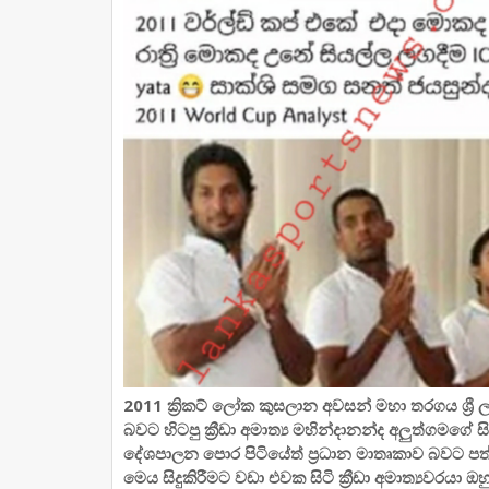
2011 ක්‍රිකට් ලෝක කුසලාන අවසන් මහා තරගය ශ්‍රී 
බවට හිටපු ක්‍රීඩා අමාත්‍ය මහින්දානන්ද අලුත්ගමගේ 
දේශපාලන පොර පිටියේත් ප්‍රධාන මාතෘකාව බවට පත
මෙය සිදුකිරීමට වඩා එවක සිටි ක්‍රීඩා අමාත්‍යවරයා