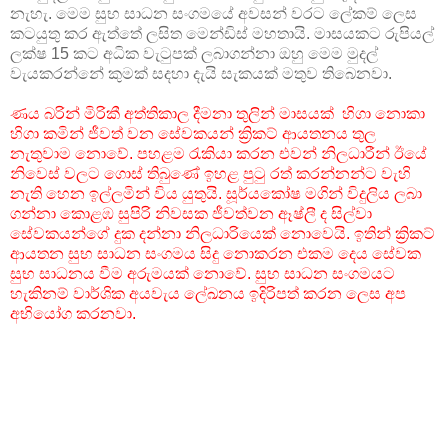
නැහැ. මෙම සුභ සාධන සංගමයේ අවසන් වරට ලේකම් ලෙස
කටයුතු කර ඇත්තේ ලසිත මෙන්ඩිස් මහතායි. මාසයකට රුපියල්
ලක්ෂ 15 කට අධික වැටුපක් ලබාගන්නා ඔහු මෙම මුදල්
වැයකරන්නේ කුමක් සදහා දැයි සැකයක් මතුව තිබෙනවා.
ණය බරින් මිරිකී අත්තිකාල දීමනා තුලින් මාසයක් හිගා නොකා
හිගා කමින් ජීවත් වන සේවකයන් ක්‍රිකට් ආයතනය තුල
නැතුවාම නොවේ. පහළම රැකියා කරන එවන් නිලධාරීන් ඊයේ
නිවෙස් වලට ගොස් තිබුණේ ඉහළ පුටු රත් කරන්නන්ට වැහි
නැති හෙන ඉල්ලමින් විය යුතුයි. සූර්යකෝෂ මගින් විදුලිය ලබා
ගන්නා කොළඹ සුපිරි නිවසක ජීවත්වන ඈෂ්ලී ද සිල්වා
සේවකයන්ගේ දුක දන්නා නිලධාරියෙක් නොවෙයි. ඉතින් ක්‍රිකට්
ආයතන සුභ සාධන සංගමය සිදු නොකරන එකම දෙය සේවක
සුභ සාධනය වීම අරුමයක් නොවේ. සුභ සාධන සංගමයට
හැකිනම් වාර්ශික අයවැය ලේඛනය ඉදිරිපත් කරන ලෙස අප
අභියෝග කරනවා.