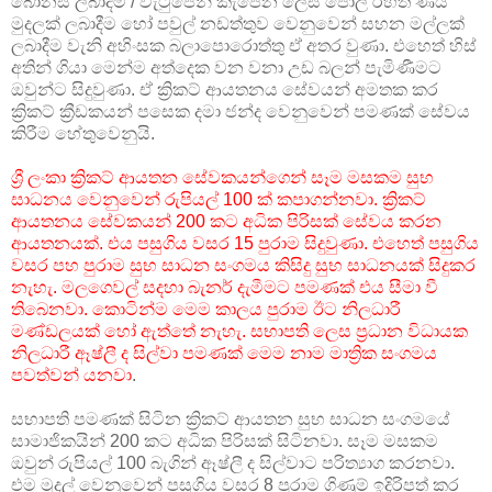
බෝනස් ලබාදීම / වැටුපෙන් කැපෙන ලෙස පොලී රහිත ණය
මුදලක් ලබාදීම හෝ පවුල් නඩත්තුව වෙනුවෙන් සහන මල්ලක්
ලබාදීම වැනි අහිංසක බලාපොරොත්තු ඒ අතර වුණා. එහෙත් හිස්
අතින් ගියා මෙන්ම අත්දෙක වන වනා උඩ බලන් පැමිණීමට
ඔවුන්ට සිදුවුණා. ඒ ක්‍රිකට් ආයතනය සේවයන් අමතක කර
ක්‍රිකට් ක්‍රීඩකයන් පසෙක දමා ජන්ද වෙනුවෙන් පමණක් සේවය
කිරීම හේතුවෙනුයි.
ශ්‍රී ලංකා ක්‍රිකට් ආයතන සේවකයන්ගෙන් සෑම මසකම සුභ
සාධනය වෙනුවෙන් රුපියල් 100 ක් කපාගන්නවා. ක්‍රිකට්
ආයතනය සේවකයන් 200 කට අධික පිරිසක් සේවය කරන
ආයතනයක්. එය පසුගිය වසර 15 පුරාම සිදුවුණා. එහෙත් පසුගිය
වසර පහ පුරාම සුභ සාධන සංගමය කිසිදු සුභ සාධනයක් සිදුකර
නැහැ. මලගෙවල් සදහා බැනර් දැමීමට පමණක් එය සීමා වී
තිබෙනවා. කොටින්ම මෙම කාලය පුරාම ඊට නිලධාරී
මණ්ඩලයක් හෝ ඇත්තේ නැහැ. සභාපති ලෙස ප්‍රධාන විධායක
නිලධාරී ඈෂ්ලී ද සිල්වා පමණක් මෙම නාම මාත්‍රික සංගමය
පවත්වන් යනවා
.
සභාපති පමණක් සිටින ක්‍රිකට් ආයතන සුභ සාධන සංගමයේ
සාමාජිකයින් 200 කට අධික පිරිසක් සිටිනවා. සෑම මසකම
ඔවුන් රුපියල් 100 බැගින් ඈෂ්ලී ද සිල්වාට පරිත්‍යාග කරනවා.
එම මුදල් වෙනුවෙන් පසුගිය වසර 8 පුරාම ගිණුම් ඉදිරිපත් කර