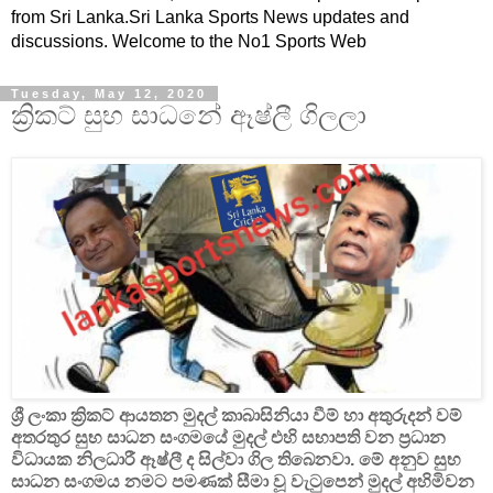
from Sri Lanka.Sri Lanka Sports News updates and
discussions. Welcome to the No1 Sports Web
Tuesday, May 12, 2020
ක්‍රිකට් සුභ සාධනේ ඈෂ්ලී ගිලලා
ශ්‍රී ලංකා ක්‍රිකට් ආයතන මුදල් කාබාසිනියා වීම් හා අතුරුදන් වම්
අතරතුර සුභ සාධන සංගමයේ මුදල් එහි සභාපති වන ප්‍රධාන
විධායක නිලධාරී ඈෂ්ලී ද සිල්වා ගිල තිබෙනවා. මේ අනුව සුභ
සාධන සංගමය නමට පමණක් සීමා වූ වැටුපෙන් මුදල් අහිමිවන