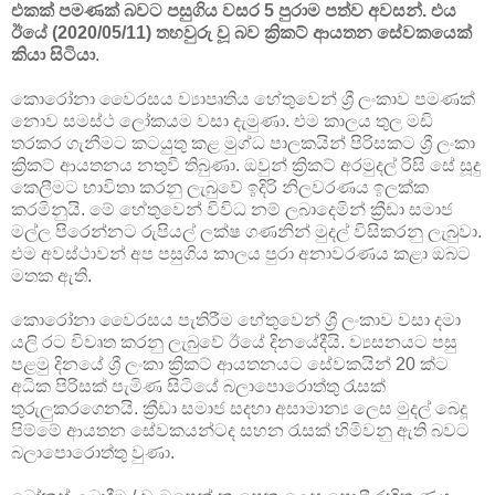
එකක් පමණක් බවට පසුගිය වසර 5 පුරාම පත්ව අවසන්. එය
ඊයේ (2020/05/11) තහවුරු වූ බව ක්‍රිකට් ආයතන සේවකයෙක්
කියා සිටියා
.
කොරෝනා වෛරසය ව්‍යාපෘතිය හේතුවෙන් ශ්‍රී ලංකාව පමණක්
නොව සමස්ථ ලෝකයම වසා දැමුණා. එම කාලය තුල මඩි
තරකර ගැනීමට කටයුතු කළ මුග්ධ පාලකයින් පිරිසකට ශ්‍රී ලංකා
ක්‍රිකට් ආයතනය නතුවී තිබුණා. ඔවුන් ක්‍රිකට් අරමුදල් රිසි සේ සූදු
කෙලීමට භාවිතා කරනු ලැබුවේ ඉදිරි නිලවරණය ඉලක්ක
කරමිනුයි. මේ හේතුවෙන් විවිධ නම් ලබාදෙමින් ක්‍රීඩා සමාජ
මල්ල පිරෙන්නට රුපියල් ලක්ෂ ගණනින් මුදල් විසිකරනු ලැබුවා.
එම අවස්ථාවන් අප පසුගිය කාලය පුරා අනාවරණය කළා ඔබට
මතක ඇති.
කොරෝනා වෛරසය පැතිරීම හේතුවෙන් ශ්‍රී ලංකාව වසා දමා
යලි රට විවෘත කරනු ලැබුවේ ඊයේ දිනයේදීයි. ව්‍යසනයට පසු
පළමු දිනයේ ශ්‍රී ලංකා ක්‍රිකට් ආයතනයට සේවකයින් 20 ක්ට
අධික පිරිසක් පැමිණ සිටියේ බලාපොරොත්තු රැසක්
තුරුලුකරගෙනයි. ක්‍රීඩා සමාජ සදහා අසාමාන්‍ය ලෙස මුදල් බෙදූ
පිම්මේ ආයතන සේවකයන්ටද සහන රැසක් හිමිවනු ඇති බවට
බලාපොරොත්තු වුණා.