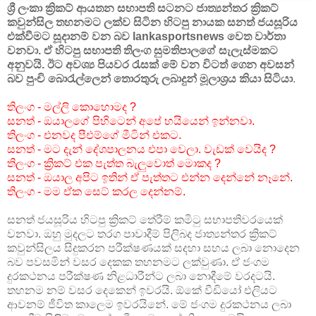
ශ්‍රී ලංකා ක්‍රිකට් ආයතන සභාපති සටනට ජාත්‍යන්තර ක්‍රිකට්
කවුන්සිල තහනමට ලක්ව සිටින හිටපු නායක සනත් ජයසූරිය
එක්වීමට සූදානම් වන බව lankasportsnews වෙත වාර්තා
වනවා. ඒ හිටපු සභාපති තිලංග සුමතිපාලගේ සැලැස්මකට
අනුවයි. ඊට අවශ්‍ය පියවර රැසක් මේ වන විටත් ගෙන අවසන්
බව පුංචි බොරැල්ලෙන් තොරතුරු ලබාදුන් මූලාශ්‍රය කියා සිටියා
.
තිලංග - මල්ලි කොහොමද ?
සනත් - ඔයාලගේ පිහිටෙන් අපේ හයියෙන් ඉන්නවා.
තිලංග - එනවද පීඑම්ගේ මීටින් එකට.
සනත් - මට දැන් දේශපාලනය එපා වෙලා. වැඩක් වෙයිද ?
තිලංග - ක්‍රිකට් එක පැත්ත බැලුවොත් මොකද ?
සනත් - ඔයාල අපිට ඉතින් ඒ පැත්තට එන්න දෙන්නේ නෑනේ.
තිලංග - මම ඒක සෙට් කරල දෙන්නම්.
සනත් ජයසූරිය හිටපු ක්‍රිකට් තේරීම් කමිටු සභාපතිවරයෙක්
වනවා. ඔහු මුදලට තරග පාවාදීම් පිලිබද ජාත්‍යන්තර ක්‍රිකට්
කවුන්සිලය සිදුකරන පරීක්ෂණයක් සදහා සහය ලබා නොදෙන
බව පවසමින් වසර දෙකක තහනමට ලක්වුණා. ඒ ජංගම
දුරකථනය පරීක්ෂණ නිළධාරීන්ට ලබා නොදීමේ වරදටයි.
තහනම නම් වසර දෙකෙන් ඉවරයි. ඕකේ වීඩියෝ එලියට
ආවනම් ජීවිත කාලෙම ඉවරයිනේ. මේ ජංගම දුරකථනය ලබා