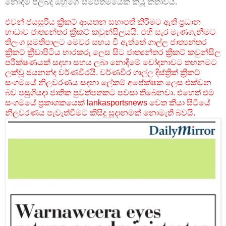
නොදීම පිලිබද ඔහුගේ සමීපතමයෙක් කියූ කතාවයි.
එවන් ජයසූරිය ක්‍රිකට් ආයතන සභාපති කිරීමට ඇති ප්‍රධාන
භාධාව ජාත්‍යන්තර ක්‍රිකට් කවුන්සිලයයි. එහි සැර මැණගැනීමට
තිලංග සුමතිපාලට මෙවර සහය වී ඇත්තේ ගාල්ල ජාත්‍යන්තර
ක්‍රිකට් ක්‍රීඩාපිටිය භාරකරු ලෙස සිට ජාත්‍යන්තර ක්‍රිකට් කවුන්සිල
පරීක්ෂණයක් සදහා සහය ලබා නොදීමේ චෝදනාවට තහනමට
ලක්වූ ජයනන්ද වර්ණවීරයි. වර්ණවීර ගාල්ල දිස්ත්‍රික් ක්‍රිකට්
සංගමයේ නිලවරණය සදහා ලේකම් අපේක්ෂක ලෙස එක්වන
බව පසුගියදා ජාතික පුවත්පතකට පවසා තිබෙනවා. එහෙත් එම
සංගමයේ ප්‍රකාශකයෙක් lankasportsnews වෙත කියා සිටියේ
නිලවරණය පැවැත්වීමට කිසිදු සූදානමක් නොමැති බවයි.