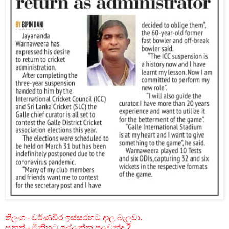
තිලංග - වර්ණවීර ඉස්සරහට දාල බැලුවා.
සනත් - මිනිහට ඉල්ලන්න පුලුවන්ද ?