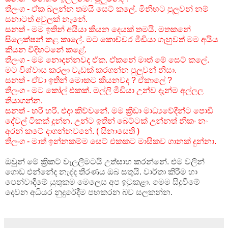
තිලංග - ඒක බලන්න තමයි සෙට් කලේ. මිනිහට පුලුවන් නම්
සනාටත් අවුලක් නෑනේ.
සනත් - මම ඉතින් අයියා කියන දෙයක් තමයි. මතකනේ
සිලෙක්ෂන් කළ කාලේ. මට කොච්චර මීඩියා ගැහුවත් මම අයිය
කියන විදිහටනේ කළේ.
තිලංග - මම නොදන්නවද ඒක. ඒකනේ මාත් මේ සෙට් කලේ.
මට විශ්වාස කරලා වැඩක් කරගන්න පුලුවන් නිසා.
සනත් - ඒවා ඉතින් මොකට කියනවද ? ඒකාලේ ?
තිලංග - මට කෝල් එකක්. මල්ලි මීඩියා උන්ව දැන්ම අල්ලල
තියාගන්න.
සනත් - හරි හරි. එදා කිව්වනේ. මම ක්‍රීඩා මාධ්‍යවේදීන්ට පොඩි
දේවල් ටිකක් දුන්න. උන්ට ඉතින් බෙට්ටක් උන්නත් නිකං නං
අරන් කටේ දාගන්නවනේ. ( සිනාසෙති )
තිලංග - මාත් ඉන්නකම්ම සෙට් එකකට මාසිකව ගානක් දුන්නා.
ඔවුන් මේ ක්‍රිකට් වැලලීමටයි උත්සාහ කරන්නේ. එම වලින්
ගොඩ එන්නේද නැද්ද තීරණය ඔබ සතුයි. වාර්තා කිරීම හා
පෙන්වාදීමේ යුතුකම මෙලෙස අප ඉටුකළා. මෙම සිදුවීමේ
දෙවන අධියර නුදුරේදීම පහකරන බව සලකන්න.