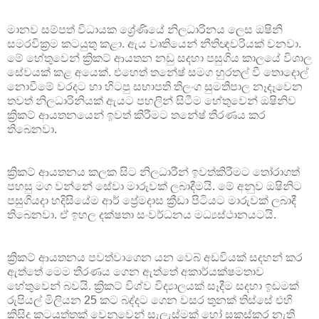
මානව සම්පත් විධායක ශ්‍රේණියේ නිලධාරිනය ලෙස ඔෂිනි
සමරවික්‍රම කටයුතු කළා. ඇය වෘතියෙන් නීතිඥවරියක් වනවා.
මේ හේතුවෙන් ක්‍රිකට් ආයතන නඩු සදහා පසුගිය කාලයේ විශාල
සේවයක් කළ අයෙක්. එහෙත් තනේෂ් සමග හුරතල් වී තොදොල්
නොවීමේ වරදට හා හිටපු සභාපති තිලංග සුමතිපාල නෑදෑවෙන
තවත් නිලධාරිනියක් ඇයට පහලින් සිටීම හේතුවෙන් ඔෂිනිව
ක්‍රිකට් ආයතනයෙන් ඉවත් කිරීමට තනේෂ් තීරණය කර
තිබෙනවා.
ක්‍රිකට් ආයතනය කලක සිට නිලධාරීන් ඉවත්කිරීමට තෝරාගත්
පහසු මග වන්නේ සේවා මාරුවක් ලබාදීමයි. මේ අනුව ඔෂිනිට
පසුගියදා හදිසියේම ආර් ප්‍රේමදාස ක්‍රීඩා පිටියට මාරුවක් ලබාදී
තිබෙනවා. ඒ ඉහල දක්ෂතා සංවර්ධනය මධ්‍යස්ථානයටයි.
ක්‍රිකට් ආයතනය පවත්වාගෙන යන වෙබ් අඩවියක් සදහන් කර
ඇත්තේ මෙම තීරණය ගෙන ඇත්තේ අකාර්යක්ෂමතාව
හේතුවෙන් බවයි. ක්‍රිකට් විශ්ව විද්‍යාලයක් සෑදීම සදහා ඉඩමක්
රුපියල් මිලියන 25 කට බද්දට ගෙන වසර තුනක් තිස්සේ එහි
කිසිදු කටයුත්තක් වෙනුවෙන් සැලැස්මක් හෝ සකස්කර නැති