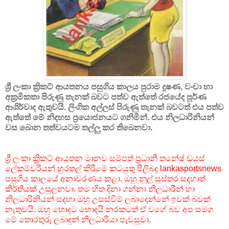
ශ්‍රී ලංකා ක්‍රිකට් ආයතනය පසුගිය කාලය පුරාම දූෂණ, වංචා හා
අක්‍රමිකතා පිරුණු තැනක් බවට පත්ව ඇත්තේ රජයේද පූර්ණ
ආශිර්වාද ඇතුවයි. ලිංගික අල්ලස් පිරුණු තැනක් බවටත් එය පත්ව
ඇත්තේ මේ නිදහස ප්‍රයොජනයට ගනිමින්. එය නිලධාරිනියන්
වස බොන තත්වයටම තල්ලු කර තිබෙනවා.
ශ්‍රී ලංකා ක්‍රිකට් ආයතන මානව සම්පත් ප්‍රධානී තනේෂ් ඩයස්
ලේකම්වරියන් හුරතල් කිරීමේ කටයුතු පිලිබද lankasportsnews
පසුගිය කාලයේ අනාවරණය කළා. ඔහු නූල් සූස්තර සදහාත්
කීර්තියක් උසුලනවා. තම හිත දිනා ගන්නා නිලධාරීන් හා
නිලධාරිනියන් සදහා ඔහු උසස්වීම් ලබාදෙන්නේ ඉවක් බවක්
නැතුවයි. ඔහු හොදට හොදයි නරකටත් ඒ වගේ බව අප සමග
මේ තොරතුරු ලබාදුන් නිලධාරියා පැවසුවා.