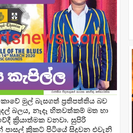
කාවේ මුල් බැසගත් ප්‍රතිපත්තිය බව
මුදල් බලය, නෑදෑ හිතවත්කම් මත හා
දී ක්‍රියාත්මක වනවා. සුපිරි
සල් ක්‍රිකට් පිටියේ සිදුවන එවැනි