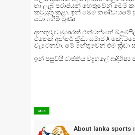
හා ලැබූ පරාජයන් හේතුවෙන් මෙම ක
කටයුතු කළා. ඉන් මෙම කණ්ඩායමේ ක්‍ර
පවා අහිමි වුණා.
අනතුරුව මුබාරක් එක්වන්නේ බ්ලූම්ෆ
එතෙක් අන්තර් ක්‍රීඩා සමාජ A කොට
වැටෙනවා. මේ හේතුවෙන් එම ක්‍රීඩා
ඉන් පසුවයි රාජකීය විදුහලේ ආදිශිෂ්
TAGS:
About lanka sports