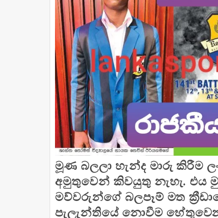
මූණ බලලා හැන්ද මාරු කිරීම ලං
අමුතුවෙන් කිවයුතු නැහැ. එය 
මව්වරුන්ගේ බලපෑම් මත ක්‍රීඩාවේ
පැලැන්තියේ නොවීම හේතුවෙන් පා