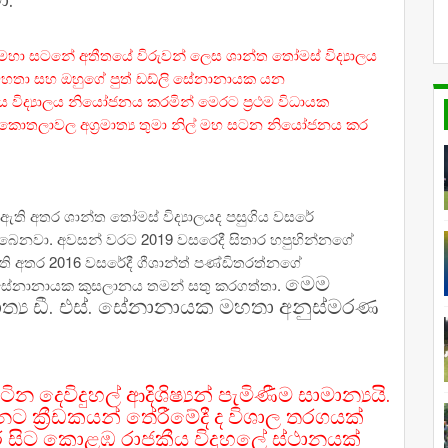
ා.
මහා සටනේ අතීතයේ විරුවන් ලෙස ශාන්ත තෝමස් විද්‍යාලය
මහතා සහ ඔහුගේ පුත් ඩඩ්ලි සේනානායක යන
ීය විද්‍යාලය නියෝජනය කරමින් මෙරට ප්‍රථම විධායක
් කොතලාවල අග්‍රමාත්‍ය තුමා නිල් මහ සටන නියෝජනය කර
 ඇති අතර ශාන්ත තෝමස් විද්‍යාලයද පසුගිය වසරේ
බෙනවා. අවසන් වරට 2019 වසරෙදී සිතාර හපුහින්නගේ
ි අතර 2016 වසරේදී ගීශාන්ත් පණ්ඩිතරත්නගේ
මෙම
්. සේනානායක කුසලානය තමන් සතු කරගත්තා.
‍රාමාත්‍ය ඩී. එස්. සේනානායක මහතා අනුස්මරණ
.
ෙවිදුහල් ආදිශිෂ්‍යන් පැමිණීම සාමාන්‍යයි.
ක්‍රීඩකයන් තේරීමේදී ද විශාල තරගයක්
ේ සිට කොළඹ රාජකීය විදුහලේ ස්ථානයක්