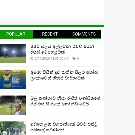
POPULAR
RECENT
COMMENTS
SSC බලය අල්ලන්න CCC යෙන්
රහස් මෙහෙයුමක්
6/17/2026 11:39:00 AM
0
අම්මා විසින් දුව ජාතික පිලට තෝරා
ලංකාවෙන් ගිනස් වාර්තාවක්
බල තණ්හාව නිසා රංජිත් පණ්ඩිතගේ
එස් එස්.සී එකේ නෝන්ඩි වෙයි
දේශපාලන ව්‍යාපෘතියක් බවට පත්වූ
සයිකල් සවාරියක්