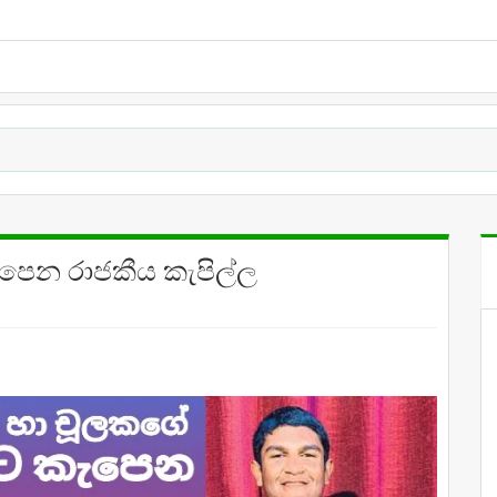
ැපෙන රාජකීය කැපිල්ල