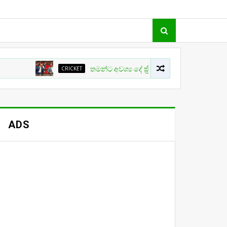
CRICKET
තමන්ට අවශ්‍ය දේ ක්‍රිකට් වල සිදු නොවීම ගැන ක්‍රීඩා
ADS