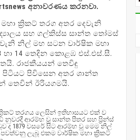
ද lankasportsnews අනාවරණය කරනවා.
මහා ක්‍රිකට් තරග අතර දෙවැනි
ද්‍යාලය සහ ගල්කිස්ස සාන්ත තෝමස්
 වැනි නිල් මහ සටන වාර්ෂික මහා
13 හා 14 තෙදින කොළඹ එස්.එස්.සී.
යමිතයි. රාජකීයයන් තෙවිඳු
ිටියට පිවිසෙන අතර ශාන්ත
ේ තෙවින් ඊරියගමයි.
‍රිකට් තරගය ලෙසින් ඉතිහාසයට එක් ව
 නුවරදී ආරම්භ වූ සාන්ත පීතර සහ ප්‍රින්ස්
ූව ද 1879 වසරේ සිට ආරම්භ වූ මෙම නිල්
නු ලැබූ එකම වාර්ෂික මහා ක්‍රිකට්