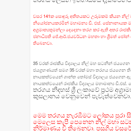
තරගය ලෙසින් ඉතිහාසයේ දැක්වෙනව
වසර 141ක සොඳුරු අතීතයකට උරුමකම් කියන නිල් 
නියෝජනයකරමින් මහාමන්‍ය ඩී. එස්. සේනානායක 
අග්‍රමාත්‍යතුමන්ලා දෙදෙනා තරග කර ඇති අතර රාජක
ජනාධිපති ජේ.ආර්.ජයවර්ධන මහතා හා ශ්‍රීමත් ජෝන
තිබෙනවා.
35 වරක් රාජකීය විද්‍යාලය නිල් මහ සටනින් ජයගෙන
ජයග්‍රහණයත් සමග 35 වරක් මහා තරගය ජයගෙන ති
නායකත්වයෙන් ශාන්ත තෝමස් විද්‍යාලය ජයගෙන ඇත
නායකත්වයෙන් රාජකීය විද්‍යාලය මහාමාන්‍ය ඩී.එස
තරගය නිදහස් ශ්‍රී ලංකාවේ ප්‍රථම අග්
කුසලානය වෙනුවෙන් පැවැත්වෙනවා
මෙම තරගය නැරඹීමට ලෝකය පුරා සිටින ද
මෙලෙස කැපී පෙනෙන නිල් මහා සටනට 
නිර්මාණය වී තිබෙනවා. පසුගිය වසර