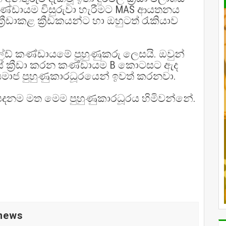
ණ්ඩායම විසුරුවා හැරීමට MAS ආයතනය
ීඩාකළ ක්‍රීඩකයන්ට හා ඔහුටත් රැකියාව
ීල්ඩ් කණ්ඩායමේ පුහුණුකරු ලෙසයි. ඔවුන්
සේ ක්‍රීඩා කරන කණ්ඩායම B කොටසට ඇද
 සමාජ පුහුණුකාරධූරයෙන් ඉවත් කරනවා.
‍ය පදනම මත මෙම පුහුණුකාරධූරය හිමිවන්නේ.
 news