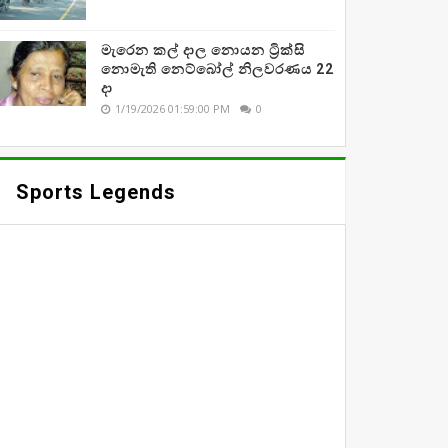
මැරෙන කල් දාල නොයන ට්‍රික්සි
නොමැති නෙට්බෝල් නිලවරණය 22
දා
1/19/2026 01:59:00 PM
0
Sports Legends