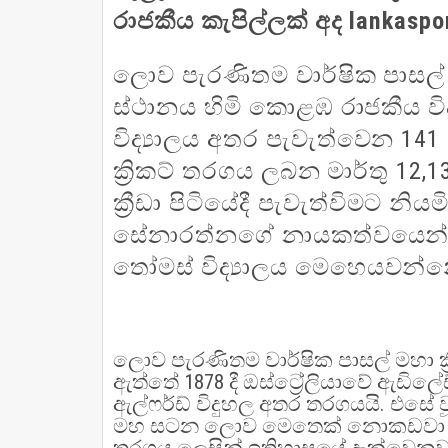
‍‍‍‍‍‍‍‍‍‍‍‍‍‍‍රාජකීය කැපිල්ලක් අ
ලොව පැරණිතම වාර්ෂික පාසල් 
ස්ථානය හිමි කොළඹ රාජකීය වි
විද්‍යාලය අතර පැවැත්වෙන 141
ක්‍රිකට් තරගය ලබන
මාර්තු 12,
ක්‍රීඩා පිටියේදී පැවැත්විමට නි
සේනාරත්නගේ නායකත්වයෙන් ප
තෝමස් විද්‍යාලය මෙහෙයවන්න
ලොව පැරණිතම වාර්ෂික පාසල් මහා ක්
ඇත්තේ 1878 දී ඔස්ට්‍රේලියාවේ ඇඩිලේඩ්
ඇල්ෆර්ඩ් විදුහල අතර තරගයයි. එසේ ව
මහ සටන ලොව මෙතෙක් නොකඩවා පවත්ව