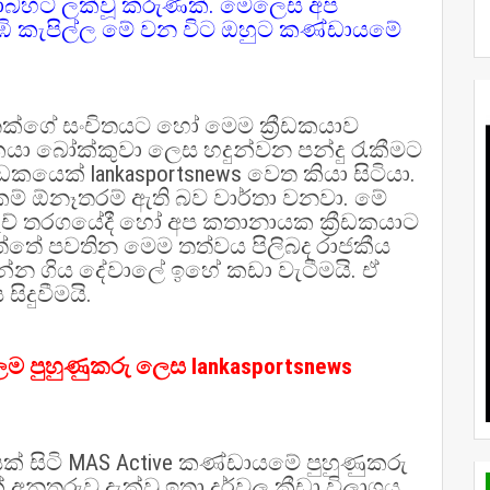
කතාබහට ලක්වූ කරුණක්. මෙලෙස අප
ඹි කැපිල්ල මේ වන විට ඔහුට කණ්ඩායමේ
්ගේ සංචිතයට හෝ මෙම ක්‍රීඩකයාව
කයා බෝක්කුවා ලෙස හදුන්වන පන්දු රැකීමට
ීඩකයෙක් lankasportsnews වෙත කියා සිටියා.
කම් ඕනෑතරම් ඇති බව වාර්තා වනවා. මේ
 මැච් තරගයේදී හෝ අප කතානායක ක්‍රීඩකයාට
ඇත්තේ පවතින මෙම තත්වය පිලිබද රාජකීය
දින්න ගිය දේවාලේ ඉහේ කඩා වැටීමයි. ඒ
සිදුවීමයි.
ලම පුහුණුකරු ලෙස lankasportsnews
රැසක් සිටි MAS Active කණ්ඩායමේ පුහුණුකරු
නතුරුව දැක්වූ ඉතා දුර්වල ක්‍රීඩා විලාශය