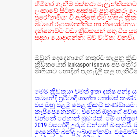
හිමිකර ගැනීම එක්තරා පැලැන්තියකට 
ලංකාවේ සිටින අදක්ෂම පුහුණුකරු ලෙ
පුරෝගාමියා වී ඇත්තේ එම පාසල් ක්‍රික
මවගේ රූපසම්පත්තිය හා නියෝජනය 
දක්ෂතාවට වඩා ක්‍රීඩකයන් සතු විය ය
සදහා යොදාගන්නා බව වාර්තා වනවා.
ඔවුන් දෙදෙනාගේ කතුරට කැපුනු ක්‍ර
ක්‍රීඩකයෙක් lankasportsnews අප තෝර
මාෆියාව හොදින් පැහැදිලි කළ හැකිව
මෙම ක්‍රීඩකයා වමත් ඉතා දක්ෂ පන්දු
සටනේදී ප්‍රථිවාදී ශාන්ත තෝමස් කණ
එය ඔහු පළමු පෙළ ක්‍රිකට් කණ්ඩාය
කැපීපෙනෙනවා. එහෙත් ඔහුගේ අවාසනා
වන්නේ ජෙහාන් මුබාරක්. මේ හේතුව
2019 වසරේදී උරුම වන්නේ බංකුවයි. 
දෙකේදීම බින්දු ලබාගන්නවා. එමෙන්ම 