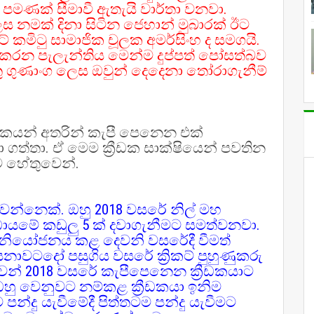
පමණක් සීමාවී ඇතැයි වාර්තා වනවා.
ස නමක් දිනා සිටින ජෙහාන් මුබාරක් ඊට
ට් කමිටු සාමාජික චූලක අමර්සිංහ ද සමගයි.
කරන පැලැන්තිය මෙන්ම දුප්පත් පෝසත්බව
ුතු ගුණාංග ලෙස ඔවුන් දෙදෙනා තෝරාගැනීම්
ීඩකයන් අතරින් කැපී පෙනෙන එක්
ා ගත්තා. ඒ මෙම ක්‍රීඩක සාක්ෂියෙන් පවතින
ීම හේතුවෙන්.
 යවන්නෙක්. ඔහු 2018 වසරේ නිල් මහ
්ඩායමේ කඩුලු 5 ක් දවාගැනීමට සමත්වනවා.
ම නියෝජනය කළ දෙවනි වසරේදී වීමත්
වටදෝ පසුගිය වසරේ ක්‍රිකට් පුහුණුකරු
ෙන් 2018 වසරේ කැපීපෙනෙන ක්‍රීඩකයාට
ඔහු වෙනුවට නම්කළ ක්‍රීඩකයා ඉනිම
පන්දු යැවීමේදී පිත්තටම පන්දු යැවීමට