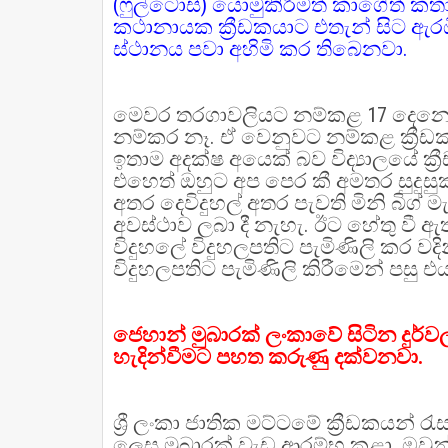
(ෆුල්ටොස්) යොමුකිරීමත් කාගේත් 
කථානායක ක්‍රීඩකයාට එතැන් සිට ඇර
ස්ථානය පවා අහිමි කර තිබෙනවා.
මෙවර තරගාවලියට නම්කළ 17 දෙනෙක
නම්කර නෑ. ඒ වෙනුවට නම්කළ ක්‍රීඩ
ඉතාම අදක්ෂ අයෙක් බව විද්‍යාලයේ ක්‍ර
එහෙත් ඔහුට අප පෙර කී අමතර සුදුසු
අතර දෙවිදුහල් අතර පැවති මිනි බිග්
අවස්ථාව ලබා දී නැහැ. ඊට හේතු වී 
විදුහලේ විදුහලපතිට පැමිණිලි කර ව
විදුහලපතිට පැමිණිලි කිරීමෙන් පසු එය 
ජෙහාන් මුබාරක් ලංකාවේ සිටින දුර්ව
හැදින්වීමට පහත කරුණු දක්වනවා.
ශ්‍රී ලංකා ජාතික මට්ටමේ ක්‍රීඩකයන් 
ලෙස මුබාරක් වැඩ ආරම්භ කළා. ඔවුන් අ