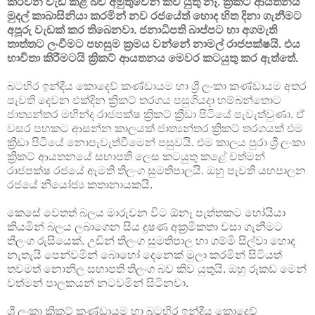
කරවන වැඩ කළ බව අමුතුවෙන් කිව යුතු නෑ. ක්‍රිකට් ආයතනය
මුදල් කාබාසිනියා කරමින් නව රජයේත් හොද හිත දිනා ගැනීමට
අපූරු වැඩක් කර තිබෙනවා. ජනාධිපති බාප්පට හා අගමැති
තාත්තට ලංවීමට පහසුම ක්‍රමය වන්නේ නාමල් රාජපක්ෂයි. එය
භාවිතා කිරීමටයි ක්‍රිකට් ආයතනය මෙවර කටයුතු කර ඇත්තේ.
බටහිර ඉන්දීය කොදෙව් කණ්ඩායම හා ශ්‍රී ලංකා කණ්ඩායම අතර
පැවති දෙවන එක්දින ක්‍රිකට් තරගය පසුගියදා හම්බන්තොට
ජාත්‍යන්තර මහින්ද රාජපක්ෂ ක්‍රිකට් ක්‍රීඩා පිටියේ පැවැත්වුණා. ඒ
වසර පහකට ආසන්න කාලයක් ජාත්‍යන්තර ක්‍රිකට් තරගයක් එම
ක්‍රීඩා පිටියේ නොපැවැත්වීමෙන් පසුවයි. එම කාලය පුරා ශ්‍රී ලංකා
ක්‍රිකට් ආයතනයේ සභාපති ලෙස කටයුතු කළේ වත්මන්
රාජපක්ෂ රජයේ ඇමති තිලංග සුමතිපාලයි. ඔහු පැවති යහපාලන
රජයේ නියෝජ්‍ය කතානායකයි.
කෙසේ වෙතත් බලය මාරුවන විට ඕනෑ පැත්තකට හෝයියා
කියමින් බලය ලබාගෙන සිය දූෂණ අක්‍රමිකතා වසා ගැනීමට
තිලංග රුසියෙක්. උඩින් තිලංග සුමතිපාල හා ශම්මි සිල්වා හොද
නැතැයි පෙන්වමින් බොහෝ දෙනෙක් මුලා කරමින් සිටියත්
තවමත් නොනිල සභාපති තිලංග බව කිව යුතුයි. ඔහු රූකඩ මෙන්
වත්මන් පාලකයන් නටවමින් සිටිනවා.
ශ්‍රී ලංකා ක්‍රිකට් කණ්ඩායම හා බටහිර ඉන්දීය කොදෙව්