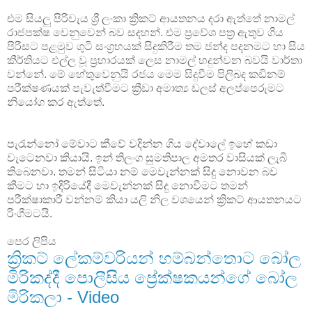
එම සියලු පිරිවැය ශ්‍රී ලංකා ක්‍රිකට් ආයතනය දරා ඇත්තේ නාමල්
රාජපක්ෂ වෙනුවෙන් බව සදහන්. එම ප්‍රවේශ පත්‍ර ඇතුව ගිය
පිරිසට පළමුව ගුටි සංග්‍රහයක් සිදුකිරීම තම ජන්ද පදනමට හා සිය
කීර්තියට එල්ල වූ ප්‍රහාරයක් ලෙස නාමල් හදුන්වන බවයි වාර්තා
වන්නේ. මේ හේතුවෙනුයි රජය මෙම සිදුවීම පිලිබද කඩිනම්
පරීක්ෂණයක් පැවැත්වීමට ක්‍රීඩා අමාත්‍ය ඩලස් අලප්පෙරුමට
නියෝග කර ඇත්තේ.
පැරැන්නෝ මේවාට කීවේ වදින්න ගිය දේවාලේ ඉහේ කඩා
වැටෙනවා කියායි. ඉන් තිලංග සුමතිපාල අමතර වාසියක් ලැබී
තිබෙනවා. තමන් සිටියා නම් මෙවැන්නක් සිදු නොවන බව
කීමට හා ඉදිරියේදී මෙවැන්නක් සිදු නොවීමට තමන්
පරීක්ෂාකාරී වන්නම් කියා යලි නිල වශයෙන් ක්‍රිකට් ආයතනයට
රිංගීමටයි.
පෙර ලිපිය
ක්‍රිකට් ලේකම්වරියන් හම්බන්තොට බෝල
මිරිකද්දී පොලීසිය ප්‍රේක්ෂකයන්ගේ බෝල
මිරිකලා - Video