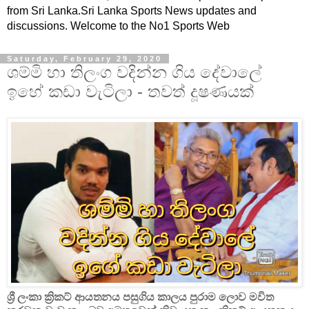
from Sri Lanka.Sri Lanka Sports News updates and
discussions. Welcome to the No1 Sports Web
Saturday, February 29, 2020
ශම්මි හා තිලංග වදින්න ගිය දේවාලේ
ඉහේ කඩා වැටිලා - තවත් දූෂණයක්
ශ්‍රී ලංකා ක්‍රිකට් ආයතනය පසුගිය කාලය පුරාම ලොව මවිත