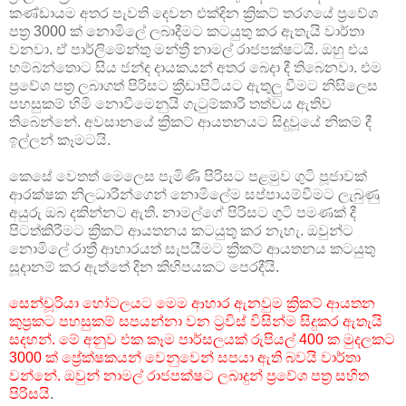
කණ්ඩායම අතර පැවති දෙවන එක්දින ක්‍රිකට් තරගයේ ප්‍රවේශ
පත්‍ර 3000 ක් නොමිලේ ලබාදීමට කටයුතු කර ඇතැයි වාර්තා
වනවා. ඒ පාර්ලිමේන්තු මන්ත්‍රී නාමල් රාජපක්ෂටයි. ඔහු එය
හම්බන්තොට සිය ජන්ද දායකයන් අතර බෙදා දී තිබෙනවා. එම
ප්‍රවේශ පත්‍ර ලබාගත් පිරිසට ක්‍රීඩාපිටියට ඇතුලු වීමට නිසිලෙස
පහසුකම් හිමි නොවීමෙනුයි ගැටුම්කාරී තත්වය ඇතිව
තිබෙන්නේ. අවසානයේ ක්‍රිකට් ආයතනයට සිදුවූයේ නිකම් දී
ඉල්ලන් කෑමටයි.
කෙසේ වෙතත් මෙලෙස පැමිණි පිරිසට පළමුව ගුටි පූජාවක්
ආරක්ෂක නිලධාරීන්ගෙන් නොමිලේම සප්පායම්වීමට ලැබුණු
අයුරු ඔබ දකින්නට ඇති. නාමල්ගේ පිරිසට ගුටි පමණක් දී
පිටත්කිරීමට ක්‍රිකට් ආයතනය කටයුතු කර නැහැ. ඔවුන්ට
නොමිලේ රාත්‍රී ආහාරයත් සැපයීමට ක්‍රිකට් ආයතනය කටයුතු
සූදානම් කර ඇත්තේ දින කිහිපයකට පෙරදීයි.
සෙන්චූරියා හෝටලයට මෙම ආහාර ඇනවුම ක්‍රිකට් ආයතන
කුප්‍රකට පහසුකම් සපයන්නා වන ට්‍රවිස් විසින්ම සිදුකර ඇතැයි
සදහන්. මේ අනුව එක කෑම පාර්සලයක් රුපියල් 400 ක මුදලකට
3000 ක් ප්‍රේක්ෂකයන් වෙනුවෙන් සපයා ඇති බවයි වාර්තා
වන්නේ. ඔවුන් නාමල් රාජපක්ෂට ලබාදුන් ප්‍රවේශ පත්‍ර සහිත
පිරිසයි
.