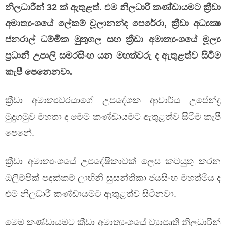
නිලධාරීන් 32 ක් ඇතුළත්. එම නිලධාරී කණ්ඩායමට ක්‍රීඩා
අමාත්‍යංශයේ ලේකම් චූලානන්ද පෙරේරා, ක්‍රීඩා අධ්‍යක්‍ෂ
ජනරාල් ධම්මික මුතුගල සහ ක්‍රීඩා අමාත්‍යංශයේ මූල්‍ය
ප්‍රධානී උපාලි සමරසිංහ යන මහත්වරු ද ඇතුළත්ව සිටීම
කැපී පෙනෙනවා.
ක්‍රීඩා අමාත්‍යවරයාගේ උපදේශක ආචාර්ය උපේන්ද්‍ර
මුදුගමුව මහතා ද මෙම කණ්ඩායමට ඇතුළත්ව සිටීම කැපී
පෙනේ.
ක්‍රීඩා අමාත්‍යංශයේ උපදේෂිකාවක් ලෙස කටයුතු කරන
ඔලිම්පික් පදක්කම් ලාභිනී සුසන්තිකා ජයසිංහ මහත්මිය ද
එම නිලධාරී කණ්ඩායමට ඇතුළත්ව සිටිනවා.
මෙම කණ්ඩායමට ක්‍රීඩා අමාත්‍යංශයේ ව්‍යාපෘති නිලධාරීන්