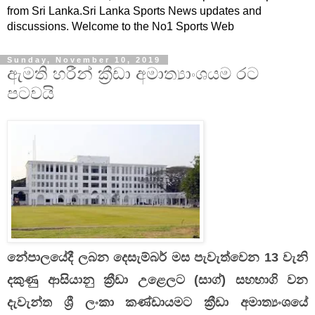
from Sri Lanka.Sri Lanka Sports News updates and
discussions. Welcome to the No1 Sports Web
Sunday, November 10, 2019
ඇමති හරීන් ක්‍රීඩා අමාත්‍යාංශයම රට
පටවයි
නේපාලයේදී ලබන දෙසැම්බර් මස පැවැත්වෙන 13 වැනි
දකුණු ආසියානු ක්‍රීඩා උළෙලට (සාග්) සහභාගි වන
දැවැන්ත ශ්‍රී ලංකා කණ්ඩායමට ක්‍රීඩා අමාත්‍යංශයේ