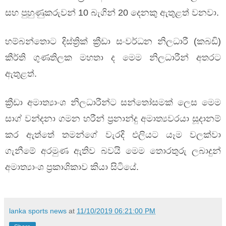
සහ පුහුණුකරුවන් 10 බැගින් 20 දෙනකු ඇතුළත් වනවා.
හම්බන්තොට දිස්ත්‍රික් ක්‍රීඩා සංවර්ධන නිලධාරී (කබඩි)
කීර්ති ගුණතිලක මහතා ද මෙම නිලධාරීන් අතරට
ඇතුළත්.
ක්‍රීඩා අමාත්‍යාංශ නිලධාරීන්ට සන්තෝසමක් ලෙස මෙම
සාග් වන්දනා ගමන හරීන් ප්‍රනාන්දු අමාත්‍යවරයා සූදානම්
කර ඇත්තේ තමන්ගේ වැරදි එලියට යෑම වලක්වා
ගැනීමේ අරමුණ ඇතිව බවයි මෙම තොරතුරු ලබාදුන්
අමාත්‍යාංශ ප්‍රකාශිකාව කියා සිටියේ.
lanka sports news
at
11/10/2019 06:21:00 PM