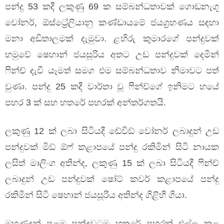
පන්දු 53 කදී ලකුණු 69 ක සම්බන්ධතාවක් ගොඩනැගූ
වෝනර්, ඕස්ට්‍රේලියානු කණ්ඩායමේ ජයග්‍රහණය සඳහා
මනා අඩිතාලමක් දැමුවා. ළහිරු කුමාරගේ පන්දුවක්
හමුවේ ෂෙහාන් ජයසූරිය අතට උඩ පන්දුවක් දෙමින්
ෆින්ච් දැවී යෑමත් සමග එම සම්බන්ධතාව නිමාවට පත්
වුණා. පන්දු 25 කදී වාර්තා වූ ෆින්ච්ගේ ඉනිමට හයේ
පහර 3 ක් සහ හතරේ පහරක් අන්තර්ගතයි.
ලකුණු 12 ක් ලබා සිටියදී ඬේවිඞ් වෝනර් ලබාදුන් උඩ
පන්දුවක් මිඞ් ඕෆ් කළාපයේ පන්දු රකිමින් සිටි නායක
ලසිත් මාලිංග අතින්ද, ලකුණු 15 ක් ලබා සිටියදී ෆින්ච්
ලබාදුන් උඩ පන්දුවක් ෂෝට් කවර් කළාපයේ පන්දු
රකිමින් සිටි ෂෙහාන් ජයසූරිය අතින්ද ගිළිහී ගියා.
මුහුණදුන් පළමු පන්දුවටම හතරේ පහරක් එල්ල කළ