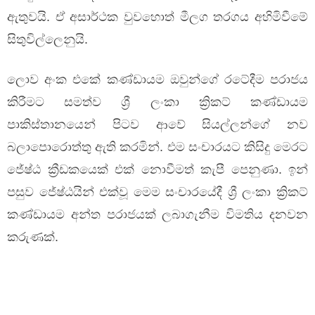
ඇතුවයි. ඒ අසාර්ථක වුවහොත් මීලග තරගය අහිමිවීමේ
සිතුවිල්ලෙනුයි.
ලොව අංක එකේ කණ්ඩායම ඔවුන්ගේ රටේදීම පරාජය
කිරීමට සමත්ව ශ්‍රී ලංකා ක්‍රිකට් කණ්ඩායම
පාකිස්තානයෙන් පිටව ආවේ සියල්ලන්ගේ නව
බලාපොරොත්තු ඇති කරමින්. එම සංචාරයට කිසිදු මෙරට
ජේෂ්ඨ ක්‍රීඩකයෙක් එක් නොවීමත් කැපී පෙනුණා. ඉන්
පසුව ජේෂ්ඨයින් එක්වූ මෙම සංචාරයේදී ශ්‍රී ලංකා ක්‍රිකට්
කණ්ඩායම අන්ත පරාජයක් ලබාගැනීම විමතිය දනවන
කරුණක්.