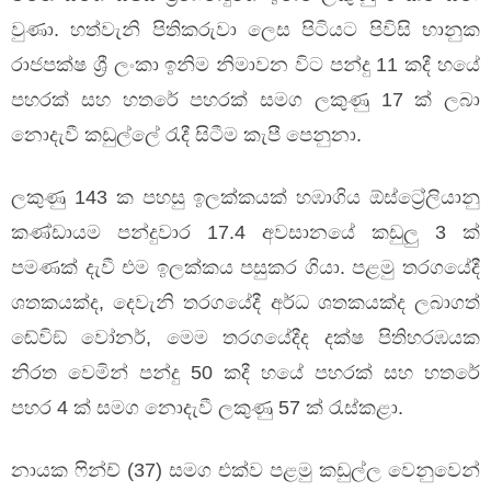
වුණා. හත්වැනි පිතිකරුවා ලෙස පිටියට පිවිසි භානුක
රාජපක්ෂ ශ්‍රී ලංකා ඉනිම නිමාවන විට පන්දු 11 කදී හයේ
පහරක් සහ හතරේ පහරක් සමග ලකුණු 17 ක් ලබා
නොදැවී කඩුල්ලේ රැදී සිටීම කැපී පෙනුනා.
ලකුණු 143 ක පහසු ඉලක්කයක් හඹාගිය ඕස්ට්‍රේලියානු
කණ්ඩායම පන්දුවාර 17.4 අවසානයේ කඩුලු 3 ක්
පමණක් දැවී එම ඉලක්කය පසුකර ගියා. පළමු තරගයේදී
ශතකයක්ද, දෙවැනි තරගයේදී අර්ධ ශතකයක්ද ලබාගත්
ඬේවිඞ් වෝනර්, මෙම තරගයේදීද දක්ෂ පිතිහරඹයක
නිරත වෙමින් පන්දු 50 කදී හයේ පහරක් සහ හතරේ
පහර 4 ක් සමග නොදැවී ලකුණු 57 ක් රැස්කළා.
නායක ෆින්ච් (37) සමග එක්ව පළමු කඩුල්ල වෙනුවෙන්