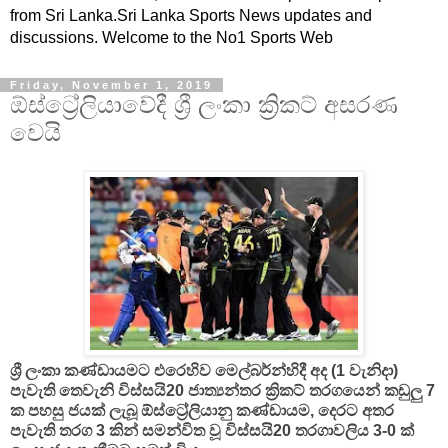
from Sri Lanka.Sri Lanka Sports News updates and
discussions. Welcome to the No1 Sports Web
Friday, November 1, 2019
ඕස්ට්‍රේලියාවේදී ශ්‍රී ලංකා ක්‍රිකට් අසරණ
වෙයි
ශ්‍රී ලංකා කණ්ඩායමට එරෙහිව මෙල්බර්න්හිදී අද (1 වැනිදා)
පැවැති තෙවැනි විස්සයි20 ජාත්‍යන්තර ක්‍රිකට් තරගයෙන් කඩුලු 7
ක පහසු ජයක් ලැබූ ඕස්ට්‍රේලියානු කණ්ඩායම, දෙරට අතර
පැවැති තරග 3 කින් සමන්විත වූ විස්සයි20 තරගාවලිය 3-0 ක්