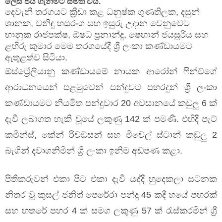
ලෙස ජය ගැනීමට සමත් විය.
දෙවැනි තරගයට ක්‍රීඩා කළ ධනුෂ්ක ගුණතිලක, දසුන්
ශානක, වනිඳු හසරංග සහ ඉසුරු උදාන වෙනුවෙට
භානුක රාජපක්ෂ, ඕෂධ ප්‍රනාන්දු, ෂෙහාන් ජයසූරිය සහ
ළහිරු කුමාර මෙම තරගයේදී ශ්‍රී ලංකා කණ්ඩායමට
ඇතුළත්ව සිටියා.
ඕස්ට්‍රේලියානු කණ්ඩායමේ නායක ආරෝන් ෆින්ච්ගේ
ආරාධනයෙන් පළමුවෙන් පන්දුවට පහරදුන් ශ්‍රී ලංකා
කණ්ඩායමට නියමිත පන්දුවාර 20 අවසානයේ කඩුලු 6 ක්
දැවී ලබාගත හැකි වූයේ ලකුණු 142 ක් පමණි. එහිදී පැට්
කමින්ස්, කේන් රිචඞ්සන් සහ මිචෙල් ස්ටාන් කඩුලු 2
බැගින් දවාගනිමින් ශ්‍රී ලංකා ඉනිම අඩපණ කළා.
පිතිකරුවන් එකා පිට එකා දැවී යද්දී හුදෙකලා සටනක
නිතර වූ කුසල් ජනිත් පෙරේරා පන්දු 45 කදී හයේ පහරක්
සහ හතරේ පහර 4 ක් සමග ලකුණු 57 ක් රැස්කරමින් ශ්‍රී