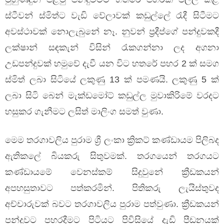
ස්ටීවන් ස්මිත්ට වැඩි වේලාවක් කඩුල්ලේ රැදී සිටීමට
අවස්ථාවක් නොලැබුනේ නෑ. නුවන් ප්‍රදීප්ගේ පන්දුවකදී
ලක්ෂාන් සඳකැන් විසින් රැකගන්නා ලද අගනා
උඩපන්දුවක් හමුවේ දැවී යන විට හතරේ පහර 2 ක් සමග
ස්මිත් ලබා සිටියේ ලකුණු 13 ක් පමණයි. ලකුණු 5 ක්
ලබා සිටි බෙන් මැක්ඩමෝට් කඩුල්ල මුවාකිරිමේ වරදට
හසුකර ගැනීමට ලසිත් මාලිංග සමත් වුණා.
මෙම තරගාවලිය පුරාම ශ්‍රී ලංකා ක්‍රිකට් කණ්ඩායම පිලිබද
ඇතිකලේ බියකරු සිතුවමක්. තරගයෙන් තරගයට
කණ්ඩායමේ වෙනස්කම් සිදුවුනේ ක්‍රීඩකයන්
අපහසුතාවට පත්කරමින්. පිතිකරු ලැයිස්තුවද
අච්චාරුවක් බවට තරගාවලිය පුරාම පත්වුණා. ක්‍රීඩකයන්
පන්දුවට පහරදීමට පිටියට පිවිසියේ දැඩි පීඩනයක්