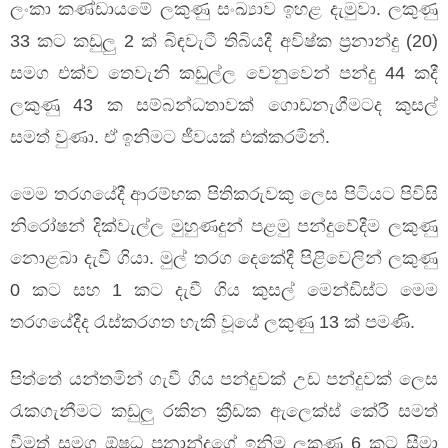
ලංකා කණ්ඩායමේ ලකුණු සංඛ්‍යාව ඉහළ දැමුවා. ලකුණු
33 කට කඩුලු 2 ක් බිඳවැටී තිබියදී අවිෂ්ක ප්‍රනාන්දු (20)
සමග එක්ව තෙවැනි කඩුල්ල වෙනුවෙන් පන්දු 44 කදී
ලකුණු 43 ක සම්බන්ධතාවක් ගොඩනැගීමටද කුසල්
සමත් වුණා. ඒ ඉනිමට ජීවයක් එක්කරමින්.
මෙම තරගයේදී ආරම්භක පිතිකරුවකු ලෙස පිටියට පිවිසි
නිරෝෂන් දික්වැල්ල මුහුණදුන් පළමු පන්දුවේදීම ලකුණු
නොළබා දැවී ගියා. මුල් තරග දෙකේදී පිළිවෙලින් ලකුණු
0 කට සහ 1 කට දැවී ගිය කුසල් මෙන්ඩිස්ට මෙම
තරගයේදීද රැස්කරගත හැකි වූයේ ලකුණු 13 ක් පමණි.
පිත්තේ යන්තමින් ගැවී ගිය පන්දුවක් උඩ පන්දුවක් ලෙස
රැකගැනීමට කඩුලු රකින ක්‍රීඩක ඇලෙක්ස් කේරී සමත්
වීමත් සමග ඕෂධ ප්‍රනාන්දුගේ ඉනිම ලකුණු 6 කට සීමා