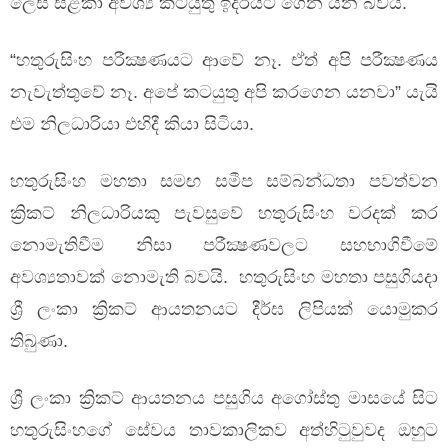
ලෙස සළකා අවශ්‍ය කටයුතු ඉදිරියට ගෙන යන බවයි.
“හතුරුසිංහ පරීක්‍ෂණයට ආවේ නෑ. ඒත් අපි පරීක්‍ෂණය
නැවැත්තුවේ නෑ. අපේ කටයුතු අපි කරගෙන යනවා” යැයි
එම නිලධාරියා එහිදී කියා සිටියා.
හතුරුසිංහ මහතා සමඟ සමීප සම්බන්ධතා පවත්වන
ක්‍රිකට් නිලධාරියකු පැවසුවේ හතුරුසිංහ වරදක් කර
නොමැතිවීම නිසා පරීක්‍ෂණවලට සහභාගිවීමේ
අවශ්‍යතාවක් නොමැති බවයි. හතුරුසිංහ මහතා පසුගියදා
ශ්‍රී ලංකා ක්‍රිකට් ආයතනයට දීර්ඝ ලිපියක් යොමුකර
තිබුණා.
ශ්‍රී ලංකා ක්‍රිකට් ආයතනය පසුගිය අගෝස්තු මාසයේ සිට
හතුරුසිංහගේ සේවය තාවකාලිකව අත්හිටුවුවද ඔහුට