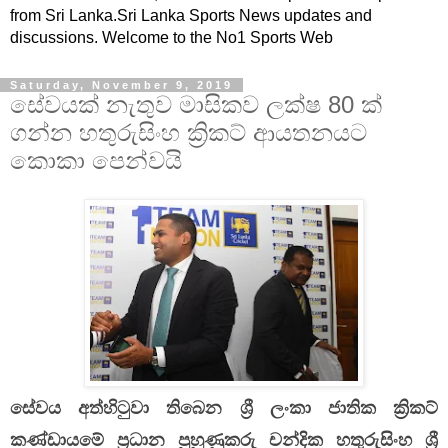
from Sri Lanka.Sri Lanka Sports News updates and
discussions. Welcome to the No1 Sports Web
Saturday, November 9, 2019
සේවයක් නැතුව මාසිකව ලක්ෂ 80 ක්
ගන්න හතුරුසිංහ ක්‍රිකට් ආයතනයට
කොකා පෙන්වයි
සේවය අත්හිටුවා තිබෙන ශ්‍රී ලංකා ජාතික ක්‍රිකට්
කණ්ඩායමේ ප්‍රධාන පුහුණුකරු චන්දික හතුරුසිංහ ශ්‍රී