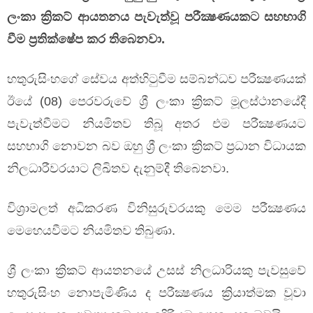
ලංකා ක්‍රිකට් ආයතනය පැවැත්වූ පරීක්‍ෂණයකට සහභාගි
වීම ප්‍රතික්ෂේප කර තිබෙනවා.
හතුරුසිංහගේ සේවය අත්හිටුවීම සම්බන්ධව පරීක්‍ෂණයක්
ඊයේ (08) පෙරවරුවේ ශ්‍රී ලංකා ක්‍රිකට් මූලස්ථානයේදී
පැවැත්වීමට නියමිතව තිබූ අතර එම පරීක්‍ෂණයට
සහභාගි නොවන බව ඔහු ශ්‍රී ලංකා ක්‍රිකට් ප්‍රධාන විධායක
නිලධාරීවරයාට ලිඛිතව දැනුම්දී තිබෙනවා.
විශ්‍රාමලත් අධිකරණ විනිසුරුවරයකු මෙම පරීක්‍ෂණය
මෙහෙයවීමට නියමිතව තිබුණා.
ශ්‍රී ලංකා ක්‍රිකට් ආයතනයේ උසස් නිලධාරියකු පැවසුවේ
හතුරුසිංහ නොපැමිණිය ද පරීක්‍ෂණය ක්‍රියාත්මක වූවා