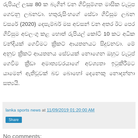
රුපියල් ලක්‍ෂ 80 ක බැගින් වන ගිවිසුම්ගත මාසික වැටුප
ගෙවනු ලබනවා. හතුරුසිංහගේ සේවා ගිවිසුම ලබන
වසරේ (2020) දෙසැම්බර් මස අවසන් වන අතර ඊට පෙර
ගිවිසුම අවලංගු කළ හොත් රුපියල් කෝටි 10 කට අධික
වන්දියක් ගෙවීමට ක්‍රිකට් ආයතනයට සිදුවනවා. මේ
අනුව ක්‍රිකට් ආයතනය සේවයක් නොගෙන ඔහුට වැටුප්
ගෙවීම ක්‍රීඩා අමාත්‍යවරයාගේ අවශ්‍යතා ඉටුකිරීමට
යාමෙන් ඇතිවූවක් බව බොහෝ දෙනෙකු නොදන්නා
සත්‍යයි.
lanka sports news
at
11/09/2019 01:20:00 AM
Share
No comments: