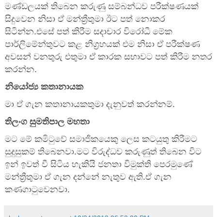
මණ්ඩලයක් තිබෙන කරුණු සම්බන්ධව පරීක්ෂණයක්
සිදුවෙන නිසා ඒ මන්ත්‍රීතුමා ඊට පත් නොකර
සිටින්න.එසේ පත් කිරීම සදාචාර විරෝධී ‍මේක
පාර්ලිමේන්තුවට කළ නිග්‍රහයක් එම නිසා ඒ පරීක්ෂණ
අවසන් වනතුරු එතුමා ඒ කාරක සභාවට පත් කිරීම නතර
කරන්න.
නියෝජ්‍ය කතානායක
මා ඒ ගැන කතානායකතුමා දැනුවත් කරන්නම්.
තිලංග සුමතිපාල මහතා
මට මේ කමිටුවේ සමාජිකයෙකු ලෙස කටයුතු කිරීමට
සුදුසුකම් තිබෙනවා.මට විරුද්ධව කරුණුත් තිබෙන විට
ඉන් ඉවත් වී සිටිය හැකියි ජනතා විමුක්ති පෙරමුණේ
මන්ත්‍රීතුමා ඒ ගැන දන්නේ නැතුව ඇති.ඒ ගැන
කණගාටුවෙනවා.