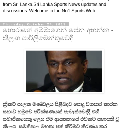
from Sri Lanka.Sri Lanka Sports News updates and
discussions. Welcome to the No1 Sports Web
Thursday, October 24, 2019
හොරාගේ අම්මාගෙන් පේන අහන්න -
තිලංග පාර්ලිමේන්තුවේදී
ක්‍රිකට් පාලක මණ්ඩලය පිළිබඳව පොදු ව්‍යාපාර කාරක
සභාව හමුවේ පරීක්ෂණයක් පැවැත්වෙද්දී එහි
සමාජිකයෙකු ලෙස එම ආයතනයේ එවකට සභාපති වූ
තිලංග සුමතිපාල මහතා පත් කිරීමට තීරණය කර