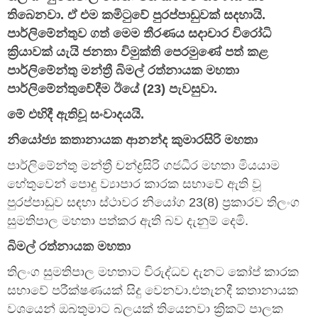
තිබෙනවා. ඒ එම කමිටුවේ පුරප්පාඩුවක් සදහායි.
පාර්ලිමේන්තුව ගත් මෙම තීරණය සදාචාර විරෝධි
ක්‍රියාවක් යැයි ජනතා විමුක්ති පෙරමුණේ පත් කළ
පාර්ලිමේන්තු මන්ත්‍රී බිමල් රත්නායක මහතා
පාර්ලිමේන්තුවේදීම ඊයේ (23) පැවසුවා.
මේ එහිදී ඇතිවූ සංවාදයයි.
නියෝජ්‍ය කතානායක ආනන්ද කුමාරසිරි මහතා
පාර්ලිමේන්තු මන්ත්‍රී චන්ද්‍රසිරි ගජධීර මහතා මියයාම
හේතුවෙන් පොදු ව්‍යාපාර කාරක සභාවේ ඇති වූ
පුරප්පාඩුව සඳහා ස්ථාවර නියෝග 23(8) ප්‍රකාරව තිලංග
සුමතිපාල මහතා පත්කර ඇති බව දැනුම් දෙමි.
බිමල් රත්නායක මහතා
තිලංග සුමතිපාල මහතාට විරුද්ධව දැනට කෝප් කාරක
සභාවේ පරීක්ෂණයක් සිදු වෙනවා.එතැනදී කතානායක
වශයෙන් ඔබතුමාට බලයක් තියෙනවා ක්‍රිකට් පාලක