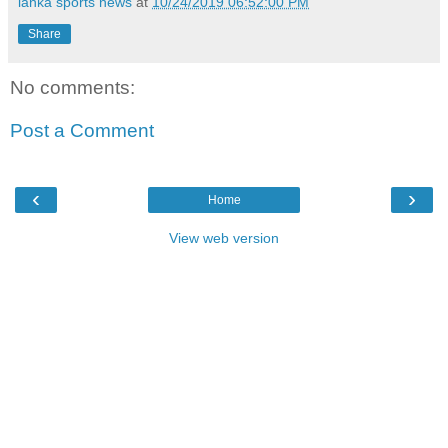
lanka sports news
at
10/24/2019 06:52:00 PM
Share
No comments:
Post a Comment
‹
›
Home
View web version