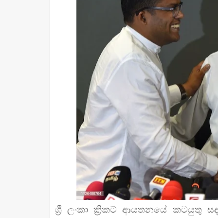
ශ්‍රී ලංකා ක්‍රිකට් ආයතනයේ කටයුතු සද