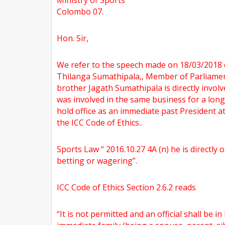
Ministry of Sports
Colombo 07.
Hon. Sir,
We refer to the speech made on 18/03/2018 
Thilanga Sumathipala,, Member of Parliamen
brother Jagath Sumathipala is directly invol
was involved in the same business for a long
hold office as an immediate past President a
the ICC Code of Ethics..
Sports Law “ 2016.10.27 4A (n) he is directly 
betting or wagering”.
ICC Code of Ethics Section 2.6.2 reads
“It is not permitted and an official shall be i