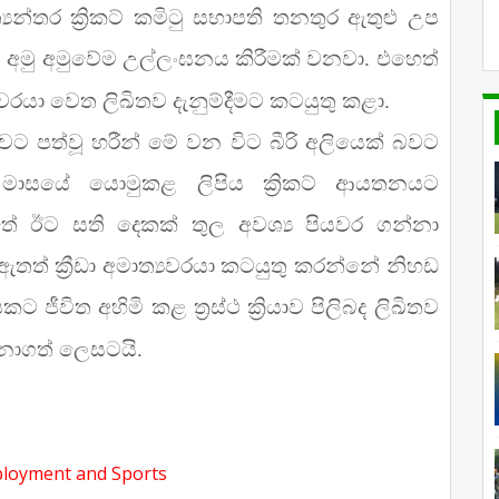
‍යන්තර ක්‍රිකට් කමිටු සභාපති තනතුර ඇතුළු උප
නත අමු අමුවේම උල්ලංඝනය කිරීමක් වනවා. එහෙත්
ත්‍යවරයා වෙත ලිඛිතව දැනුම්දීමට කටයුතු කළා.
බවට පත්වූ හරීන් මේ වන විට බීරි අලියෙක් බවට
ගිය මාසයේ යොමුකළ ලිපිය ක්‍රිකට් ආයතනයට
තේ ඊට සති දෙකක් තුල අවශ්‍ය පියවර ගන්නා
තත් ක්‍රීඩා අමාත්‍යවරයා කටයුතු කරන්නේ නිහඩ
ජීවිත අහිමි කළ ත්‍රස්ථ ක්‍රියාව පිලිබද ලිඛිතව
් නොගත් ලෙසටයි.
ployment and Sports