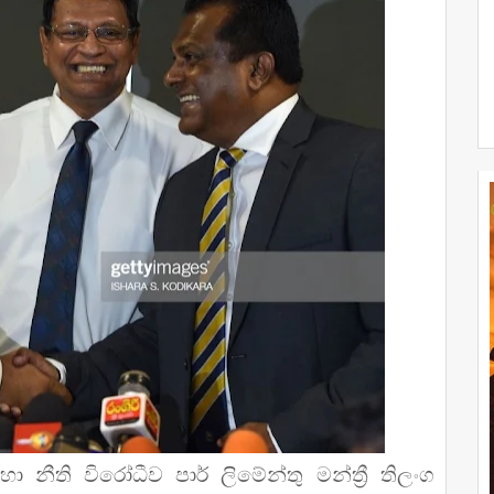
හා නීති විරෝධීව පාර් ලිමේන්තු මන්ත්‍රී තිලංග