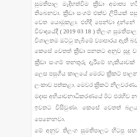
සුමතිපාල මැදිහත්වීම ක්‍රීඩා අමාත්‍
තිබෙනවා. ක්‍රීඩා සංගම් එක්ව ලිපියක් ප
වෙත යොමුකළා. එහිදී පෙන්වා දුන්නේ ක්‍
විවාදයේදී ( 2019 03 18 ) තිලංග සුමති
විශාලතම ඔට්ටු තැබීමේ ව්‍යාපාරය ඇති බව
කෙසේ වෙතත් ක්‍රීඩා පනතට අනුව සූදු ව
ක්‍රීඩා සංගම් තනතුරු දැරීමේ හැකියාවක
ලෙස පසුගිය කාලයේ මෙරට ක්‍රිකට් පාලනය 
ලංකාව පත්කළා. මෙවර ක්‍රිකට් නිලවරණයට
මදාස අභියාචනාධිකරණයේ ඊට එරහිව නඩු
ඉවතට විසිවුණා. කෙසේ වෙතත් බලයට
පෙනෙනවා.
මේ අනුව තිලංග සුමතිපාලට හිටපු සභ