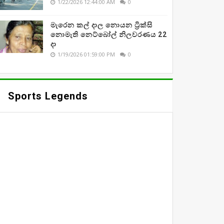
1/22/2026 12:44:00 AM
0
මැරෙන කල් දාල නොයන ට්‍රික්සි
නොමැති නෙට්බෝල් නිලවරණය 22
දා
1/19/2026 01:59:00 PM
0
Sports Legends