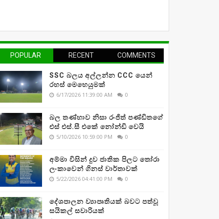
POPULAR
RECENT
COMMENTS
SSC බලය අල්ලන්න CCC යෙන්
රහස් මෙහෙයුමක්
6/17/2026 11:39:00 AM
0
බල තණ්හාව නිසා රංජිත් පණ්ඩිතගේ
එස් එස්.සී එකේ නෝන්ඩි වෙයි
5/10/2026 10:59:00 PM
0
අම්මා විසින් දුව ජාතික පිලට තෝරා
ලංකාවෙන් ගිනස් වාර්තාවක්
5/22/2026 04:41:00 PM
0
දේශපාලන ව්‍යාපෘතියක් බවට පත්වූ
සයිකල් සවාරියක්