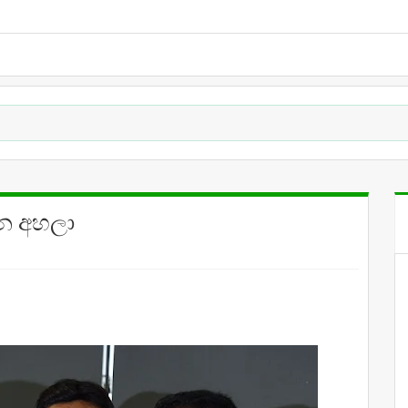
න අහලා