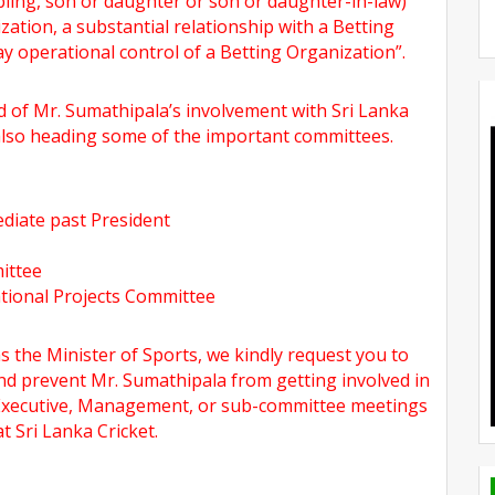
bling, son or daughter or son or daughter-in-law)
ization, a substantial relationship with a Betting
ay operational control of a Betting Organization”.
 of Mr. Sumathipala’s involvement with Sri Lanka
also heading some of the important committees.
diate past President
ittee
ational Projects Committee
 the Minister of Sports, we kindly request you to
and prevent Mr. Sumathipala from getting involved in
C Executive, Management, or sub-committee meetings
t Sri Lanka Cricket.