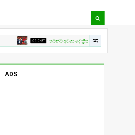
CRICKET
තමන්ට අවශ්‍ය දේ ක්‍රිකට් වල සිදු නොවීම ගැන ක්‍රීඩා ඇමත
ADS