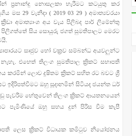
ය හරීන් ප්‍රනාන්දු නොසලකා හැරීමට කටයුතු කර
සුගිය මස 29 වැනිදා ( 2019 03 29 ) අමාත්‍යවරයා
රීඩා අමාත්‍යාංශ අය වැය පිලිබද පාර් ලිමේන්තු
පාල පිලිගත්තේ සිය සොයුරු ජගත් සුමතිපාලට මෙරට
යි.
්‍යාපාරයට සෘජුව හෝ වක්‍රව සම්බන්ධ අයවලුන්ට
් නැහැ. එහෙත් තිලංග සුමතිපාල ක්‍රිකට් සභාපති
කරමින් ලොව දූෂිතම ක්‍රිකට් සහිත රට බවට ශ්‍රී
 ඉදිරිපත්වීමට ඔහු සූදානමින් සිටියද ජයන්ත ධර්
 පැවරීම හේතුවෙන් තිලංග ක්‍රිකට් ආයතනයෙන්
 පැමිණියේ ඔහු සහය දුන් පිරිස වීම කැපී
ාපති ලෙස ක්‍රිකට් විධායක කමිටුව නියෝජනය