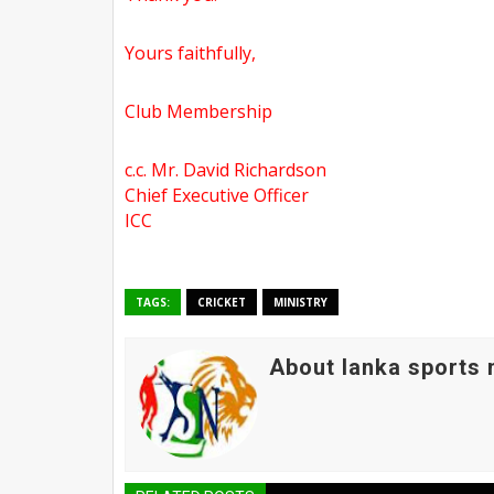
Yours faithfully,
Club Membership
c.c. Mr. David Richardson
Chief Executive Officer
ICC
TAGS:
CRICKET
MINISTRY
About lanka sports