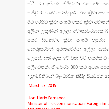
කිරීමට හැකියාව හිමිවුණා. එමෙන්ම ජත්
කමිටු 3 ක ඉඩ වෙන්වුණා. එය ක්‍රීඩා ප
ඊට එරහිව ක්‍රීඩා සංගම් එක්ව ක්‍රීඩා අමා
අලියා ලකුණින් ඉල්ලා අමාත්‍යවරයෙක් 
පත්ව සිටිනවා. ක්‍රීඩා සංගම් පසු
යොමුකරමින් අමාත්‍යවරයා ඉල්ලා ඇත්
ලෙසයි. සති දෙක මේ වන විට හතරක් වී ඇ
පිලිවෙතක්. ඒ මෙරට 300 කට අධික පිරිසකට 
දැනුම්දී තිබියදී බලධාරීන් කිසිදු පියවරක
March 29, 2019
Hon. Harin Fernando
Minister of Telecommunication, Foreign Em