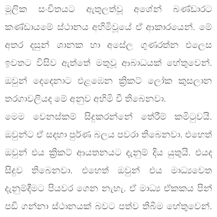
මූලික සංචිතයට ඇතුලත්වූ අශේන් බණ්ඩාරට
කණ්ඩායමේ ස්ථානය අහිමිවූයේ ඒ ආකාරයෙන්. මේ
අතර දසුන් ශානක හා අසේල ගුණරත්න එලෙස
ඉවතට විසිව ඇත්තේ මතුවූ ආබාධයක් හේතුවෙන්.
ඔවුන් දෙදෙනාට එළඹෙන ක්‍රිකට් ලෝක කුසලාන
තරගාවලියද මේ අනුව අහිමි වී තිබෙනවා.
මෙම වෙනස්කම් සිදුකරන්නේ තේරීම් කමිටුවයි.
ඔවුන්ට ඒ සදහා පුර්ණ බලය පවරා තිබෙනවා. එහෙත්
ඔවුන් එය ක්‍රිකට් ආයතනයට දැනුම් දිය යුතුයි. එයද
සිදුව තිබෙනවා. එහෙත් ඔවුන් එය මාධ්‍යවෙත
දැනුම්දීමට පියවර ගෙන නැහැ. ඒ මාධ්‍ය ඒකකය පින්
පඩි ගන්නා ස්ථානයක් බවට පත්ව තිබීම හේතුවෙන්.