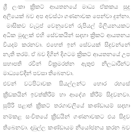
ශ්‍රී ලංකා ක්‍රිකට් ආයතනයේ මාධ්‍ය ඒකකය සුදු
අලියෙක් බව අප අවස්ථා ගණනාවක පෙන්වා දුන්නා.
මාසිකව වැටුප් වෙනුවෙන් රුපියල් මිලියනයකට
අධික මුදලක් එහි සේවකයින් සදහා ක්‍රිකට් ආයතනය
වියදම් කරනවා. එහෙත් ඉන් සේවයක් සිදුවන්නේ
නැති තරම්. ඒ බව දිගින් දිගටම ක්‍රිකට් ආයතනයේ උප
සභාපති රවීන් වික්‍රමරත්න ඇතුළු නිලධාරීන්ට
මාධ්‍යවේදීන් පවසා තිබෙනවා.
එවන් වටපිටාවක සියල්ලන්ට හොර රහසේ
ක්‍රීඩකයින් ඉවත්කිරීම් හා ආදේශ කිරීම් සිදුවනවා.
සුපිරි පළාත් ක්‍රිකට් තරගාවලියේ කණ්ඩායම් සදහා
නම්කළ සංචිතයේ ක්‍රීඩයින් ගණනාවකට එය සිදුව
තිබෙනවා. දඹුල්ල කණ්ඩායම නියෝජනය කරන බව