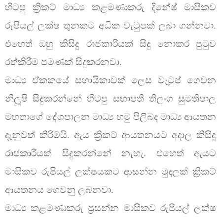
හිටපු ක්‍රිකට් මාධ්‍ය කළමණාකරු දිනේෂ් මාසිකව
රුපියල් ලක්ෂ තුනකට අධික වැටුපක් ලබා ගන්නවා.
එහෙත් ඔහු කිසිදු රාජකාරියක් සිදු නොකර පුටුව
රත්කිරීම පමණක් සිදුකරනවා.
මාධ්‍ය ඒකකයේ සහායිකාවක් ලෙස වැටුප් ගෙවන
නීලූෂි සිදුකරන්නේ හිටපු සභාපති තිලංග සුමතිපාල
මහතාගේ දේශපාලන මාධ්‍ය හමු පිලිබද මාධ්‍ය ආයතන
දැනුවත් කිරීමයි. ඇය ක්‍රිකට් ආයතනයට අදාල කිසිදු
රාජකාරියක් සිදුකරන්නේ නැහැ. එහෙත් ඇයට
මාසිකව රුපියල් ලක්ෂයකට ආසන්න මුදලක් ක්‍රිකට්
ආයතනය ගෙවනු ලබනවා.
මාධ්‍ය කළමණාකරු ප්‍රසන්න මාසිකව රුපියල් ලක්ෂ