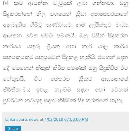
04 කට ආසන්න වැටුපක් ලබා ගන්නවා. ඔහු
සිදුකරන්නේ නිල වශයෙන් ක්‍රීඩා අමාත්‍යවරයාගේ
අනුමැතිය හිමිවූ කණ්ඩායම් නම් ලැයිස්තුව මාධ්‍ය
ආයතන වෙත එවීම පමණයි. ඔහු විසින් සිදුකරන
කාර්යය යතුරු ලියන හෝ කාර් යාල කාර්ය
සහයකයකුට පහසුවෙන් සිදුකළ හැකියි. එහෙන් දෙන
දේ මෙහෙන් නිකුත් කිරීම පමණක් ඔහු සිදුකිරීම ඊට
හේතුවයි. ඊට අමතරව ක්‍රිකට් ආයතනයේ
කීර්තිනාමය ඉහළ නැංවීම සදහා හෝ වෙනත්
ප්‍රවර්ධන කටයුතු සදහා කිසිවක් සිදු කරන්නේ නැහැ.
lanka sports news
at
4/02/2019 07:53:00 PM
Share