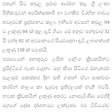
එතැන් සිට කඩුලු පූජාව ආරම්භ කළ ශ්‍රී ලංකා
පිතිකරුවන් අපරික්ෂාකාරී හා වගකීම් විරහිත භාවය
තවදුරටත් ප්‍රදර්ශනය කළා. ඉනිමේ අවසන් කඩුලු 04
ම ලකුණු 04 ක් තුල දැවී ගියා. මේ අනුව පන්දුවාර 32
යි පන්දු 02 ක් අවසානයේ සියළුදෙනා දැවී ලබාගත්තේ
ලකුණු 138 ක් පමණයි.
පරාජයෙන් අනතුරුව ලසිත් මාලිංග ක්‍රීඩකයින්ට
ප්‍රසිද්ධියේ බැණ වැදුනා. ඔහු කියා සිටියේ ඕනෑතරම්
සැලසුම් සකස්කර දින සති ගණන් ඒවා සාකච්ජා
කරමින් කාලය කා දැමුවද ප්‍රතිඵලයක් නැති බවයි.
නවක ක්‍රීඩකයින් ලකුණු අතරට නොපැමිණීම මෙහිදී
ඔහුගේ දෝශ දර්ශනයට ලක්වුණා. එම වීඩියෝව