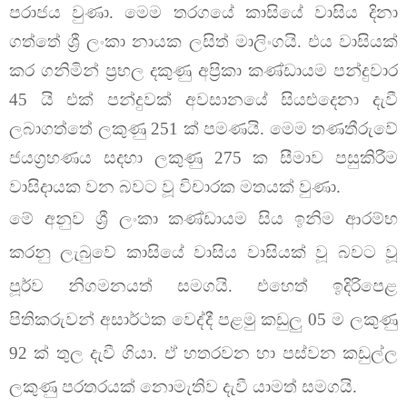
පරාජය වුණා. මෙම තරගයේ කාසියේ වාසිය දිනා
ගත්තේ ශ්‍රී ලංකා නායක ලසිත් මාලිංගයි. එය වාසියක්
කර ගනිමින් ප්‍රභල දකුණු අප්‍රිකා කණ්ඩායම පන්දුවාර
45 යි එක් පන්දුවක් අවසානයේ සියළුදෙනා දැවී
ලබාගත්තේ ලකුණු 251 ක් පමණයි. මෙම තණතීරුවේ
ජයග්‍රහණය සදහා ලකුණු 275 ක සීමාව පසුකිරීම
වාසිදායක වන බවට වූ විචාරක මතයක් වුණා.
මේ අනුව ශ්‍රී ලංකා කණ්ඩායම සිය ඉනිම ආරම්භ
කරනු ලැබුවේ කාසියේ වාසිය වාසියක් වූ බවට වූ
පූර්ව නිගමනයත් සමගයි. එහෙත් ඉදිරිපෙළ
පිතිකරුවන් අසාර්ථක වෙද්දී පළමු කඩුලු 05 ම ලකුණු
92 ක් තුල දැවී ගියා. ඒ හතරවන හා පස්වන කඩුල්ල
ලකුණු පරතරයක් නොමැතිව දැවී යාමත් සමගයි.