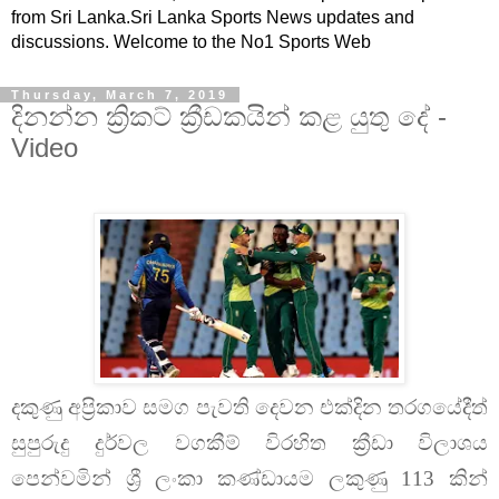
from Sri Lanka.Sri Lanka Sports News updates and
discussions. Welcome to the No1 Sports Web
Thursday, March 7, 2019
දිනන්න ක්‍රිකට් ක්‍රීඩකයින් කළ යුතු දේ -
Video
දකුණු අප්‍රිකාව සමග පැවති දෙවන එක්දින තරගයේදීත්
සුපුරුදු දුර්වල වගකීම් විරහිත ක්‍රීඩා විලාශය
පෙන්වමින් ශ්‍රී ලංකා කණ්ඩායම ලකුණු 113 කින්