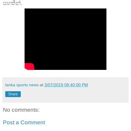
පහතින්.
lanka sports news
at
3/07/2019 08:40:00 PM
Share
No comments:
Post a Comment